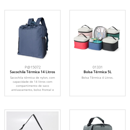
P@15072
01331
Sacochila Térmica 14 Litros
Bolsa Térmica 5L
Sacochila térmica de nylon, com
Bolsa Térmica 4 Litros.
capacidade de 14 litros com
compartimento de saco
antivazamento, bolso frontal e
bolsos de...