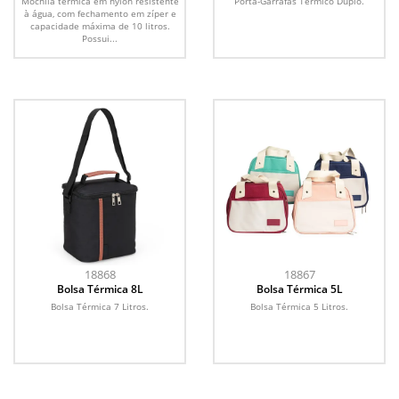
Mochila térmica em nylon resistente
Porta-Garrafas Térmico Duplo.
à água, com fechamento em zíper e
capacidade máxima de 10 litros.
Possui...
18868
18867
Bolsa Térmica 8L
Bolsa Térmica 5L
Bolsa Térmica 7 Litros.
Bolsa Térmica 5 Litros.