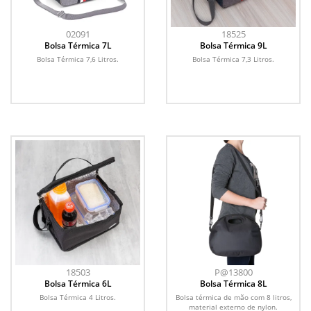
02091
18525
Bolsa Térmica 7L
Bolsa Térmica 9L
Bolsa Térmica 7,6 Litros.
Bolsa Térmica 7,3 Litros.
18503
P@13800
Bolsa Térmica 6L
Bolsa Térmica 8L
Bolsa Térmica 4 Litros.
Bolsa térmica de mão com 8 litros,
material externo de nylon.