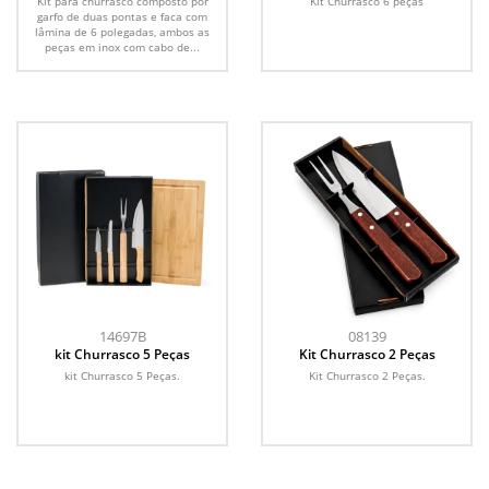
Kit para churrasco composto por
Kit Churrasco 6 peças
garfo de duas pontas e faca com
lâmina de 6 polegadas, ambos as
peças em inox com cabo de...
14697B
08139
kit Churrasco 5 Peças
Kit Churrasco 2 Peças
kit Churrasco 5 Peças.
Kit Churrasco 2 Peças.