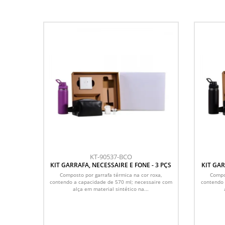
KT-90537-BCO
KIT GARRAFA, NECESSAIRE E FONE - 3 PÇS
KIT GAR
Composto por garrafa térmica na cor roxa,
Compos
contendo a capacidade de 570 ml; necessaire com
contendo 
alça em material sintético na...