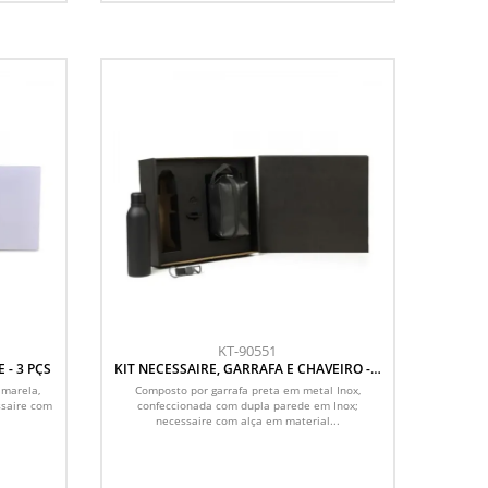
KT-90551
 - 3 PÇS
KIT NECESSAIRE, GARRAFA E CHAVEIRO - 3
PÇS
amarela,
Composto por garrafa preta em metal Inox,
ssaire com
confeccionada com dupla parede em Inox;
necessaire com alça em material...