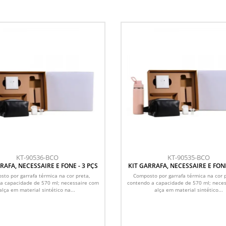
KT-90536-BCO
KT-90535-BCO
RAFA, NECESSAIRE E FONE - 3 PÇS
KIT GARRAFA, NECESSAIRE E FONE
to por garrafa térmica na cor preta,
Composto por garrafa térmica na cor 
a capacidade de 570 ml; necessaire com
contendo a capacidade de 570 ml; nece
alça em material sintético na...
alça em material sintético...