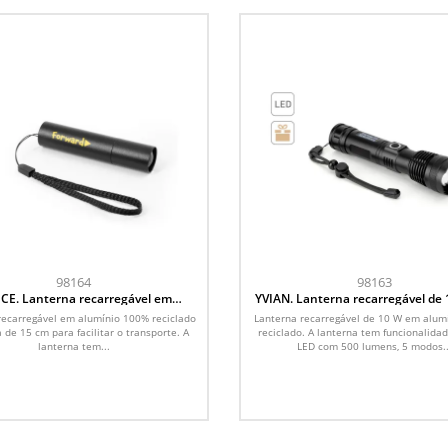
98164
98163
CE. Lanterna recarregável em
YVIAN. Lanterna recarregável de
ínio 100% reciclado com ponta
alumínio 100% reciclado
recarregável em alumínio 100% reciclado
Lanterna recarregável de 10 W em alum
extensível de 30 mm
 de 15 cm para facilitar o transporte. A
reciclado. A lanterna tem funcionalida
lanterna tem...
LED com 500 lumens, 5 modos..