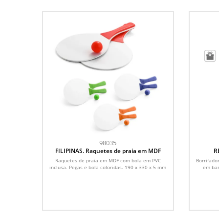
98035
FILIPINAS. Raquetes de praia em MDF
R
recarr
Raquetes de praia em MDF com bola em PVC
Borrifado
inclusa. Pegas e bola coloridas. 190 x 330 x 5 mm
em bam