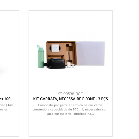
KT-90538-BCO
os 100%
KIT GARRAFA, NECESSAIRE E FONE - 3 PÇS
r
dão (340
Composto por garrafa térmica na cor verde,
dos os
contendo a capacidade de 570 ml; necessaire com
alça em material sintético na...