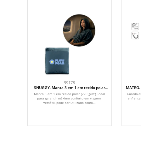
99178
SNUGGY. Manta 3 em 1 em tecido polar
MATEO. 
(220 g/m²) ideal para viagens
pongee
Manta 3 em 1 em tecido polar (220 g/m²), ideal
Guarda-ch
para garantir máximo conforto em viagem.
enfrenta
Versátil, pode ser utilizado como...