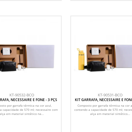
KT-90532-BCO
KT-90531-BCO
RAFA, NECESSAIRE E FONE - 3 PÇS
KIT GARRAFA, NECESSAIRE E FONE
sto por garrafa térmica na cor azul,
Composto por garrafa térmica na cor 
a capacidade de 570 ml; necessaire com
contendo a capacidade de 570 ml; nece
alça em material sintético na...
alça em material sintético...