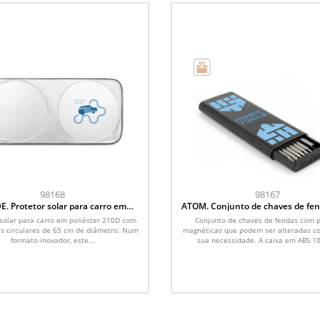
98168
98167
E. Protetor solar para carro em
ATOM. Conjunto de chaves de fe
er 210D com duas áreas circulares
diferentes pontas magnéticas 
 solar para carro em poliéster 210D com
Conjunto de chaves de fendas com 
de 65 cm
carbono
s circulares de 65 cm de diâmetro. Num
magnéticas que podem ser alteradas c
formato inovador, este...
sua necessidade. A caixa em ABS 10