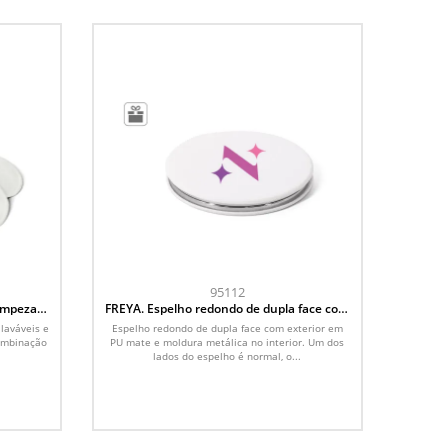
95112
limpeza
FREYA. Espelho redondo de dupla face com
is
exterior em PU mate
 laváveis e
Espelho redondo de dupla face com exterior em
combinação
PU mate e moldura metálica no interior. Um dos
lados do espelho é normal, o...