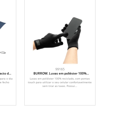
99165
acto de
BURROW. Luvas em poliéster 100%
reciclado, com pontas touch
para o dia
Luvas em poliéster 100% reciclado, com pontas
e fecho
touch para utilizar o seu celular confortavelmente
sem tirar as luvas. Possui...