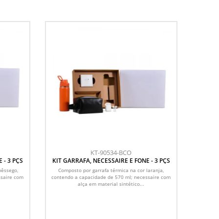
KT-90534-BCO
 - 3 PÇS
KIT GARRAFA, NECESSAIRE E FONE - 3 PÇS
pêssego,
Composto por garrafa térmica na cor laranja,
ssaire com
contendo a capacidade de 570 ml; necessaire com
alça em material sintético...