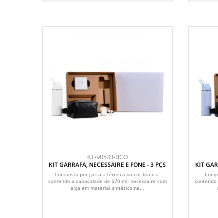
KT-90533-BCO
KIT GARRAFA, NECESSAIRE E FONE - 3 PÇS
KIT GAR
Composto por garrafa térmica na cor branca,
Compo
contendo a capacidade de 570 ml; necessaire com
contendo 
alça em material sintético na...