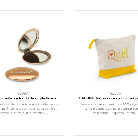
95097
92536
Espelho redondo de dupla face em
DAPHNE. Necessaire de cosmétic
mínio e com fecho magnético
algodão (340 g/m²) bicolo
edondo de dupla face em alumínio e com
Necessaire para cosméticos 100% algo
magnético. Um dos lados do espelho é
g/m²) bicolor, ideal para guardar to
normal, o outro é de aumento....
essenciais. Disponível numa...