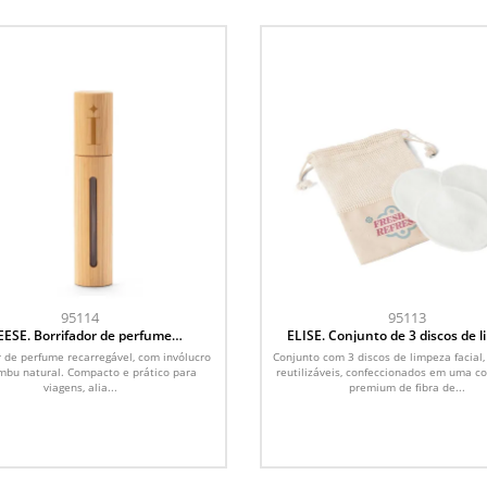
95114
95113
EESE. Borrifador de perfume
ELISE. Conjunto de 3 discos de 
egável, com invólucro em bambu
facial laváveis e reutilizáve
r de perfume recarregável, com invólucro
Conjunto com 3 discos de limpeza facial,
natural
bu natural. Compacto e prático para
reutilizáveis, confeccionados em uma 
viagens, alia...
premium de fibra de...