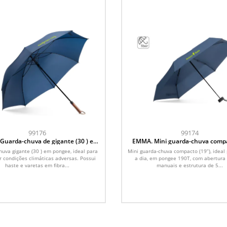
99176
99174
Guarda-chuva de gigante (30 ) em
EMMA. Mini guarda-chuva comp
, ideal para enfrentar condições
19” em pongee 190T
uva gigante (30 ) em pongee, ideal para
Mini guarda-chuva compacto (19”), ideal 
climáticas adversas
r condições climáticas adversas. Possui
a dia, em pongee 190T, com abertura 
haste e varetas em fibra...
manuais e estrutura de 5...