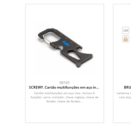
98165
SCREWY. Cartão multifunções em aço inox
BRU
com 8 funções
alum
Cartão multifunções em aço inox. Incluso 8
Lanterna 
funções: serra, cortador, chave inglesa, chave de
com alça
fendas, chave de fendas...