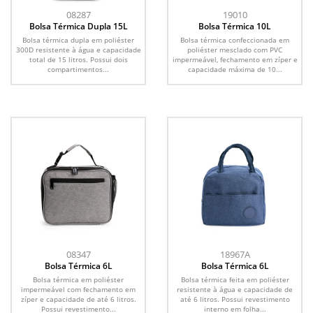
08287
19010
Bolsa Térmica Dupla 15L
Bolsa Térmica 10L
Bolsa térmica dupla em poliéster
Bolsa térmica confeccionada em
300D resistente à água e capacidade
poliéster mesclado com PVC
total de 15 litros. Possui dois
impermeável, fechamento em zíper e
compartimentos...
capacidade máxima de 10...
08347
18967A
Bolsa Térmica 6L
Bolsa Térmica 6L
Bolsa térmica em poliéster
Bolsa térmica feita em poliéster
impermeável com fechamento em
resistente à água e capacidade de
zíper e capacidade de até 6 litros.
até 6 litros. Possui revestimento
Possui revestimento...
interno em folha...