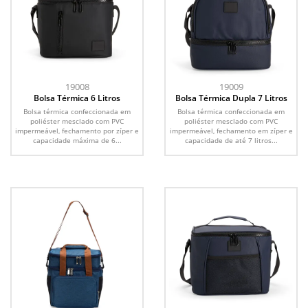
19008
19009
Bolsa Térmica 6 Litros
Bolsa Térmica Dupla 7 Litros
Bolsa térmica confeccionada em
Bolsa térmica confeccionada em
poliéster mesclado com PVC
poliéster mesclado com PVC
impermeável, fechamento por zíper e
impermeável, fechamento em zíper e
capacidade máxima de 6...
capacidade de até 7 litros...