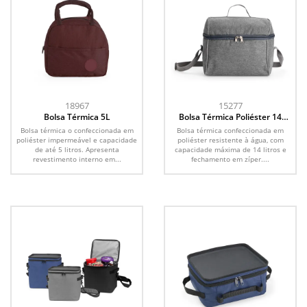
18967
15277
Bolsa Térmica 5L
Bolsa Térmica Poliéster 14
Litros
Bolsa térmica o confeccionada em
Bolsa térmica confeccionada em
poliéster impermeável e capacidade
poliéster resistente à água, com
de até 5 litros. Apresenta
capacidade máxima de 14 litros e
revestimento interno em...
fechamento em zíper....