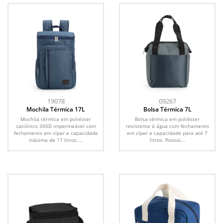
19078
09267
Mochila Térmica 17L
Bolsa Térmica 7L
Mochila térmica em poliéster
Bolsa térmica em poliéster
catiônico 300D impermeável com
resistente à água com fechamento
fechamento em zíper e capacidade
em zíper e capacidade para até 7
máxima de 17 litros....
litros. Possui...