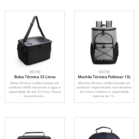
09150
04736
Bolsa Térmica 33 Litros
Mochila Térmica Poliéster 13L
Bolsa térmica confeccionada em
Mochila térmica confeccionada em
poliéster 840D resistente à água e
poliéster impermeável com detalhes
capacidade de até 33 litros. Possui
em couro sintético e capacidade
revestimento...
máxima de 13...