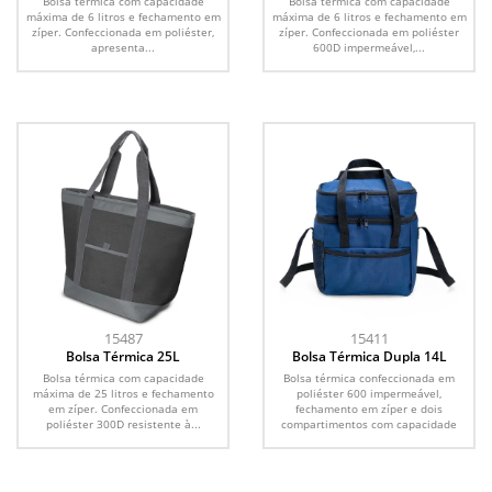
Bolsa térmica com capacidade
Bolsa térmica com capacidade
máxima de 6 litros e fechamento em
máxima de 6 litros e fechamento em
zíper. Confeccionada em poliéster,
zíper. Confeccionada em poliéster
apresenta...
600D impermeável,...
15487
15411
Bolsa Térmica 25L
Bolsa Térmica Dupla 14L
Bolsa térmica com capacidade
Bolsa térmica confeccionada em
máxima de 25 litros e fechamento
poliéster 600 impermeável,
em zíper. Confeccionada em
fechamento em zíper e dois
poliéster 300D resistente à...
compartimentos com capacidade
para...