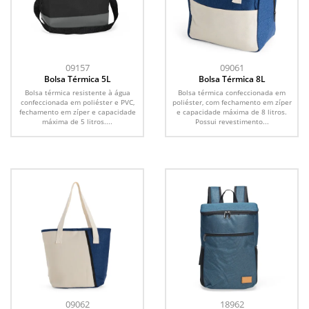
09157
09061
Bolsa Térmica 5L
Bolsa Térmica 8L
Bolsa térmica resistente à água
Bolsa térmica confeccionada em
confeccionada em poliéster e PVC,
poliéster, com fechamento em zíper
fechamento em zíper e capacidade
e capacidade máxima de 8 litros.
máxima de 5 litros....
Possui revestimento...
09062
18962