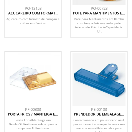
PO-13153
PO-00723
AÇUCAREIRO COM FORMATO
POTE PARA MANTIMENTOS EM
DE CORAÇÃO E COLHER EM
BAMBU DUBAI - 1,4 L
Açucareiro com formato de coração e
Pote para Mantimentos em Bambu
BAMBU
colher em Bambu.
com tampa.\nAcompanha pote
interno de Plástico.\nCapacidade:
1,4L
PF-00303
PE-00103
PORTA FRIOS / MANTEIGA EM
PRENDEDOR DE EMBALAGEM
BAMBU COM TAMPA
EM POLIESTIRENO - AZUL
Porta Frios/Manteiga em
Confeccionado em poliestireno azul,
Bambu/Poliestireno.\nAcompanha
possui tamanho compacto, mola em
tampa em Poliestireno.
metal e um orifício na alça para