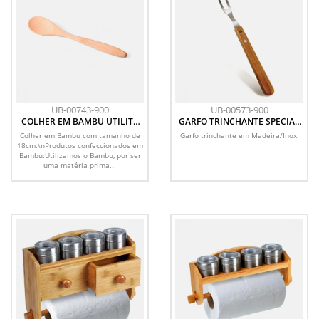
UB-00743-900
UB-00573-900
COLHER EM BAMBU UTILITY
GARFO TRINCHANTE SPECIAL
TAMANHO 18 CM
LINE - MADEIRA / INOX
Colher em Bambu com tamanho de
Garfo trinchante em Madeira/Inox.
18cm.\nProdutos confeccionados em
Bambu:Utilizamos o Bambu, por ser
uma matéria prima...