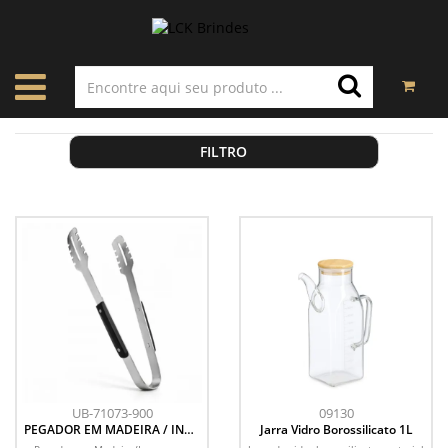
FILTRO
UB-71073-900
09130
PEGADOR EM MADEIRA / INOX
Jarra Vidro Borossilicato 1L
- PRETO - 33CM