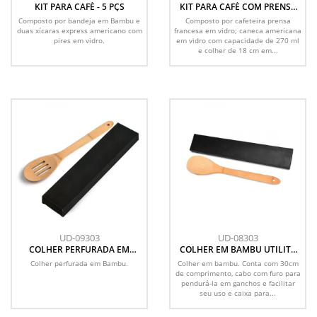
KIT PARA CAFÉ - 5 PÇS
KIT PARA CAFÉ COM PRENSA
FRANCESA - 3 PÇS
Composto por bandeja em Bambu e
Composto por cafeteira prensa
duas xícaras express americano com
francesa em vidro; caneca americana
pires em vidro.
em vidro com capacidade de 270 ml
e colher de 18 cm em...
UD-09303
UD-08303
COLHER PERFURADA EM
COLHER EM BAMBU UTILITY
BAMBU UTILITY - 30 CM COM
COM EMBALAGEM - 30 CM
Colher perfurada em Bambu.
Colher em bambu. Conta com 30cm
EMBALAGEM
de comprimento, cabo com furo para
pendurá-la em ganchos e facilitar
seu uso e caixa para...