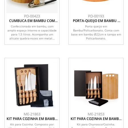
PD-00423
PD-00193
CUMBUCA EM BAMBU COM
PORTA-QUEIJO EM BAMBU E
QUEBRA-NOZES MADRI - 1,8 L -
POLIESTIRENO - 2 PÇS
Confeccionada em bambu, com
Porta queijo em
2 PÇS
amplo espaço interno e capacidade
Bambu/Policarbonato. Conta com
para 1,5 litros. Acompanha um
base em bambu Ø22cm e tampa em
alicate quebra-nozes em metal...
Policarbonato.
ME-21863
ME-21853
KIT PARA COZINHA EM BAMBU
KIT PARA COZINHA EM BAMBU
/ MADEIRA / INOX COM
/ MADEIRA / INOX COM
Kit para Cozinha. Composto por
Kit para Churrasco/Cozinha.
AVENTAL E TOUCA - 8 PÇS
AVENTAL - 6 PÇS