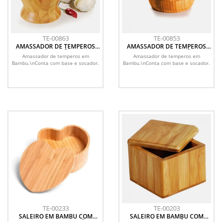
TE-00863
TE-00853
AMASSADOR DE TEMPEROS
AMASSADOR DE TEMPEROS
EM BAMBU PILÃO 14CM
EM BAMBU COM PILÃO DE
Amassador de temperos em
Amassador de temperos em
10CM
Bambu.\nConta com base e socador.
Bambu.\nConta com base e socador.
TE-00233
TE-00203
SALEIRO EM BAMBU COM
SALEIRO EM BAMBU COM