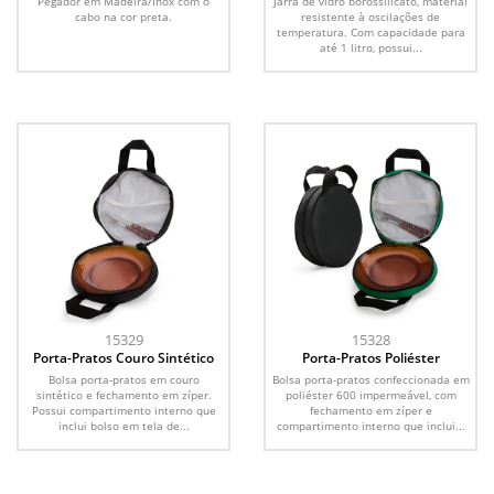
Pegador em Madeira/Inox com o
Jarra de vidro borossilicato, material
cabo na cor preta.
resistente à oscilações de
temperatura. Com capacidade para
até 1 litro, possui...
15329
15328
Porta-Pratos Couro Sintético
Porta-Pratos Poliéster
Bolsa porta-pratos em couro
Bolsa porta-pratos confeccionada em
sintético e fechamento em zíper.
poliéster 600 impermeável, com
Possui compartimento interno que
fechamento em zíper e
inclui bolso em tela de...
compartimento interno que inclui...