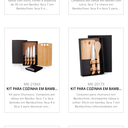
tábua com sulco, colher e espátula
Composto por tábua em Bambu com
de 30 cm em Bambu; faca 7 em
sulco; faca 7 e chaira em
Bambu/Inox; faca 8 e...
Bambu/Inox; faca 8 e faca 5 para...
ME-21843
ME-20173
KIT PARA COZINHA EM BAMBU
KIT PARA COZINHA EM BAMBU
/ MADEIRA / INOX COM
/ INOX - 3 PÇS
Kit para Churrasco. Composto por
Conjunto para churrasco em
AVENTAL - 6 PÇS
tábua em Bambu; faca 7 e faca
Bambu/Inox. Acompanha tábua e
Santoku em Bambu/Inox; faca 8 e
colher 30cm em bambu; faca 7 em
faca 5 para desossar em...
Bambu/Inox.\nAcomodados em
uma...