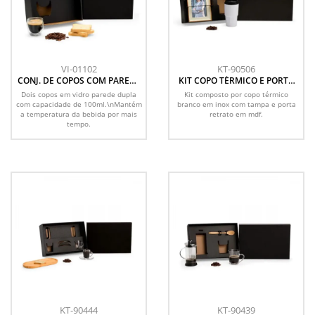
VI-01102
KT-90506
CONJ. DE COPOS COM PAREDE
KIT COPO TÉRMICO E PORTA
DUPLA - 2 PÇS
RETRATO - 2 PÇS
Dois copos em vidro parede dupla
Kit composto por copo térmico
com capacidade de 100ml.\nMantém
branco em inox com tampa e porta
a temperatura da bebida por mais
retrato em mdf.
tempo.
KT-90444
KT-90439