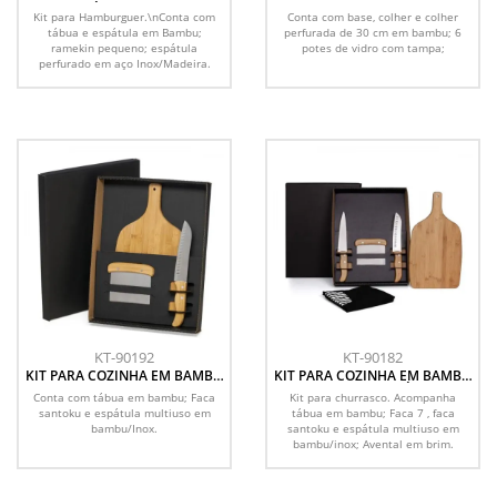
ESPÁTULA - 4 PÇS
COLHERES - 3 PEÇAS
Kit para Hamburguer.\nConta com
Conta com base, colher e colher
tábua e espátula em Bambu;
perfurada de 30 cm em bambu; 6
ramekin pequeno; espátula
potes de vidro com tampa;
perfurado em aço Inox/Madeira.
KT-90192
KT-90182
KIT PARA COZINHA EM BAMBU
KIT PARA COZINHA EM BAMBU
/ INOX - 3 PÇS
/ INOX COM ESPÁTULA
Conta com tábua em bambu; Faca
Kit para churrasco. Acompanha
MULTIUSO - 4 PÇS
santoku e espátula multiuso em
tábua em bambu; Faca 7 , faca
bambu/Inox.
santoku e espátula multiuso em
bambu/inox; Avental em brim.