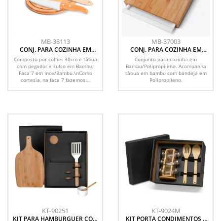
MB-38113
MB-37003
CONJ. PARA COZINHA EM
CONJ. PARA COZINHA EM
BAMBU / INOX - 3 PÇS
BAMBU / POLIPROPILENO - 2
Composto por colher 30cm e tábua
Conjunto para cozinha em
PÇS
com pegador e sulco em Bambu;
Bambu/Polipropileno. Acompanha
Faca 7 em Inox/Bambu.\nComo
tábua em bambu com bandeja em
cortesia, na faca 7 fazemos...
Polipropileno.
KT-90251
KT-9024M
KIT PARA HAMBURGUER COM
KIT PORTA CONDIMENTOS E