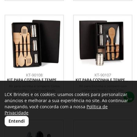
KT-90108
KT-90107
KIT PARA COZINHA E TEMPERO
KIT PARA COZINHA E TEMPERO
- 7 PÇS
- 6 PÇS
Kit para cozinha e tempero; Conta
Kit para Cozinha e tempero com
com colher, colher perfurada,
colher em Bambu; faca 7 em
LCK Brindes e os cookies: usamos cookies para personalizar
espátula quadrada e espátula
Bambu/Inox; 3 potes de tempero em
perfurada em bambu e 3 potes...
Inox e garfo trinchante em...
anúncios e melhorar a sua experiência no site. Ao continuar
navegando, você concorda com a nossa
Política de
Privacidade
Entendi