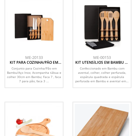
ME-20133
ME-00153
KIT PARA COZINHA/PÃO EM
KIT UTENSÍLIOS EM BAMBU 30
BAMBU/INOX- 5 PÇS
CM COM AVENTAL - 5 PÇS
Conjunto para Cozinha/Pão em
Confeccionado em Bambu com
Bambu/Aço Inox; Acompanha tábua e
avental, colher, colher perfurada,
colher 30cm em Bambu; Faca 7 , faca
espátula quadrada e espátula
7 para pão, faca 3 ...
perfurada em Bambu e avental em...