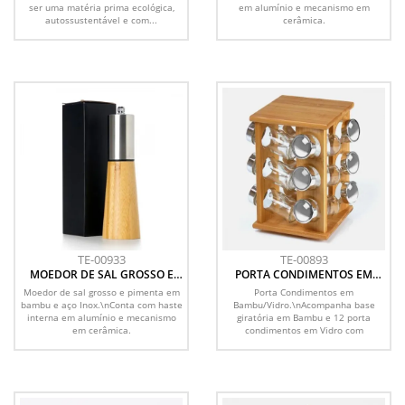
ser uma matéria prima ecológica,
em alumínio e mecanismo em
autossustentável e com...
cerâmica.
TE-00933
TE-00893
MOEDOR DE SAL GROSSO E
PORTA CONDIMENTOS EM
PIMENTA EM BAMBU / INOX
BAMBU - 13 PÇS
Moedor de sal grosso e pimenta em
Porta Condimentos em
bambu e aço Inox.\nConta com haste
Bambu/Vidro.\nAcompanha base
interna em alumínio e mecanismo
giratória em Bambu e 12 porta
em cerâmica.
condimentos em Vidro com
tampa.\nCapacidade...