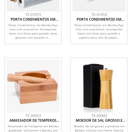
TE-01073
TE-01053
PORTA CONDIMENTOS EM
PORTA CONDIMENTOS EM
BAMBU COM ACESSÓRIOS E
BAMBU COM ACESSÓRIOS
Porta Condimentos em Bambu/Aço
Porta Condimentos em Bambu/Aço
GAVETAS
Inox com acessórios. Acompanha
Inox com acessórios. Acompanha
base com furos para parede, duas
base com furos para parede e
gavetas com puxador e...
suporte para rolo de papel...
TE-00953
TE-00943
AMASSADOR DE TEMPEROS
MOEDOR DE SAL GROSSO E
EM BAMBU QUADRADO
PIMENTA EM BAMBU
Amassador de Temperos em Bambu
Moedor de sal grosso e pimenta em
quadrado. Utilizamos o Bambu, por
Bambu.\nConta com haste interna