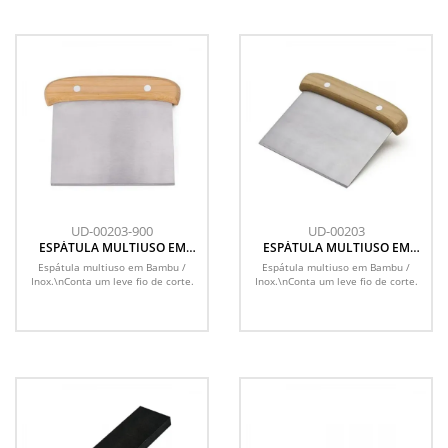
UD-00203-900
UD-00203
ESPÁTULA MULTIUSO EM
ESPÁTULA MULTIUSO EM
BAMBU / INOX - 13,5X11,5CM
BAMBU / INOX - 13,5X11,5CM
Espátula multiuso em Bambu /
Espátula multiuso em Bambu /
Inox.\nConta um leve fio de corte.
Inox.\nConta um leve fio de corte.