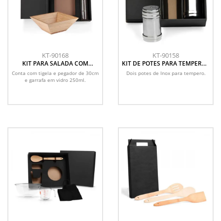
KT-90168
KT-90158
KIT PARA SALADA COM
KIT DE POTES PARA TEMPERO -
GARRAFA - BAMBU / VIDRO - 3
2 PÇS
Conta com tigela e pegador de 30cm
Dois potes de Inox para tempero.
PÇS
e garrafa em vidro 250ml.