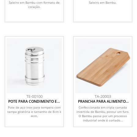
FORMATO DE CORAÇÃO
TAMPA GIRATÓRIA
Saleiro em Bambu com formato de
Saleiro em Bambu.
coração.
TE-00100
TA-20003
POTE PARA CONDIMENTO EM
PRANCHA PARA ALIMENTOS
AÇO INOX - 8X4CM
EM BAMBU SUPREME
Pote de aço inox para tempero com
Confeccionada em tripla camada
tampa giratória e tamanho de 8cm x
invertida de Bambu, possui um furo.
4cm.
O Bambu passa por um processo
industrial onde é cortado...