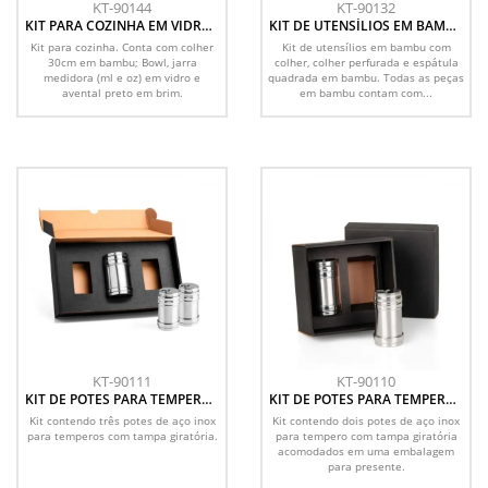
KT-90144
KT-90132
KIT PARA COZINHA EM VIDRO /
KIT DE UTENSÍLIOS EM BAMBU
BAMBU - 4 PÇS
30CM - 3 PÇS
Kit para cozinha. Conta com colher
Kit de utensílios em bambu com
30cm em bambu; Bowl, jarra
colher, colher perfurada e espátula
medidora (ml e oz) em vidro e
quadrada em bambu. Todas as peças
avental preto em brim.
em bambu contam com...
KT-90111
KT-90110
KIT DE POTES PARA TEMPERO -
KIT DE POTES PARA TEMPERO -
3 PÇS
2 PÇS
Kit contendo três potes de aço inox
Kit contendo dois potes de aço inox
para temperos com tampa giratória.
para tempero com tampa giratória
acomodados em uma embalagem
para presente.