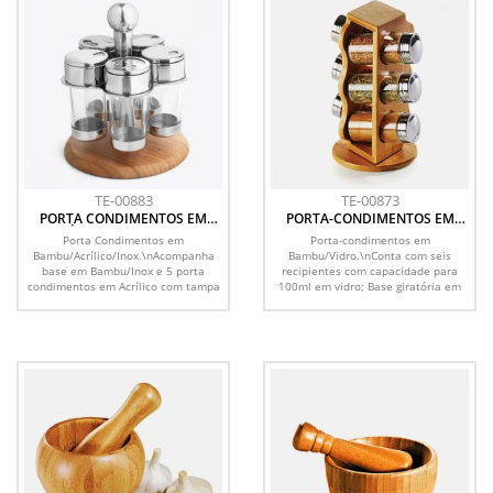
TE-00883
TE-00873
PORTA CONDIMENTOS EM
PORTA-CONDIMENTOS EM
ACRÍLICO/INOX/BAMBU -
BAMBU SALZBURGO - 7 PÇS
Porta Condimentos em
Porta-condimentos em
SALZBURGO - 6 PÇS
Bambu/Acrílico/Inox.\nAcompanha
Bambu/Vidro.\nConta com seis
base em Bambu/Inox e 5 porta
recipientes com capacidade para
condimentos em Acrílico com tampa
100ml em vidro; Base giratória em
e...
Bambu.