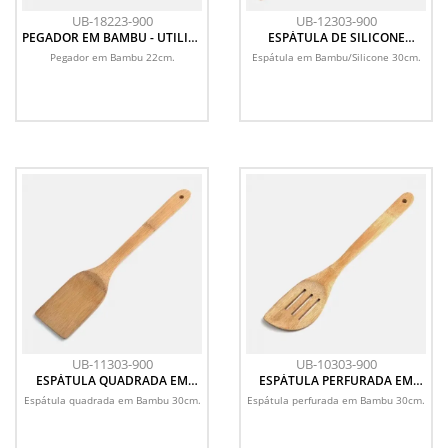
UB-18223-900
UB-12303-900
PEGADOR EM BAMBU - UTILITY
ESPÁTULA DE SILICONE
- 22 CM
BAMBU UTILITY TAMANHO 30
Pegador em Bambu 22cm.
Espátula em Bambu/Silicone 30cm.
CM
UB-11303-900
UB-10303-900
ESPÁTULA QUADRADA EM
ESPÁTULA PERFURADA EM
BAMBU UTILITY - 30 CM
BAMBU UTILITY - 30 CM
Espátula quadrada em Bambu 30cm.
Espátula perfurada em Bambu 30cm.