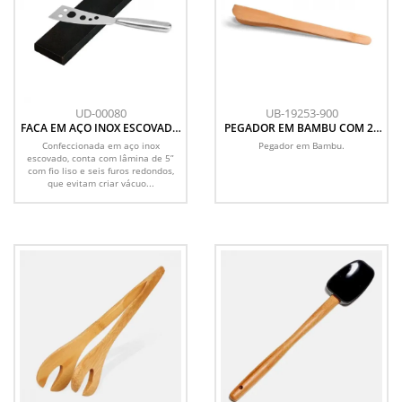
UD-00080
UB-19253-900
FACA EM AÇO INOX ESCOVADO
PEGADOR EM BAMBU COM 25
TAMANHO 5 COM 6 FUROS
CM SEM CARTELA
Confeccionada em aço inox
Pegador em Bambu.
escovado, conta com lâmina de 5”
com fio liso e seis furos redondos,
que evitam criar vácuo...