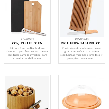
PD-20033
PD-00743
CONJ. PARA FRIOS EM
MIGALHEIRA EM BAMBU COM
BAMBU/INOX - 2 PÇS
FACA VERONA - 2 PÇS
Kit para frios em Bambu/Inox.
Confeccionada em bambu, possui
Composto por tábua confeccionada
grelha removível para melhor
com tripla camada invertida, para
recolher\nas migalhas e uma faca 7”
dar maior durabilidade e...
para pão com cabo em...