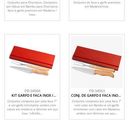
PREMIUM EM BAMBU /
PREMIUM EM MADEIRA / INOX
Conjunto para Churrasco. Composto
Conjunto de faca e garfo premium
MADEIRA / INOX - 3 PÇS
- 2 PÇS
por tábua em Bambu para Churrasco;
em Madeira/Inox.
faca e garfo premium em Madeira /
Inox.
PB-34066
PB-34063
KIT GARFO E FACA INOX /
CONJ. DE GARFO E FACA INOX /
MADEIRA COM ESTOJO
MADEIRA / BAMBU COM
Conjunto composto por uma faca 7”
Conjunto composto por uma faca 7”
VERMELHO 3 PÇS
ESTOJO VERMELHO - 3 PÇS
e um garfo trinchante, ambos com
com cabo em Bambu e um garfo
cabos em madeira e lâminas em aço
trinchante com cabo em Madeira,
Inox. \nEstão...
ambos com lâminas em aço...