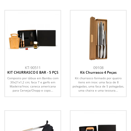
KT-90511
09108
KIT CHURRASCO E BAR - 5 PÇS
Kit Churrasco 4 Peças
Composto por tábua em Bambu com
Kit churrasco formado por quatro
30x21x1,2 cm; faca 7 e garfo em
itens em inox: uma faca de 8
Madeira/Inox; caneca americana
polegadas, uma faca de 5 polegadas,
para Cerveja/Chopp e copo...
uma chaira e uma tesoura...