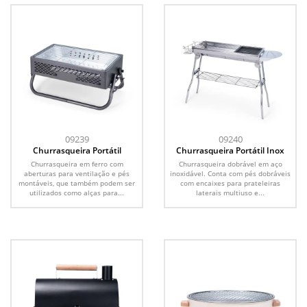
09239
09240
Churrasqueira Portátil
Churrasqueira Portátil Inox
Churrasqueira em ferro com
Churrasqueira dobrável em aço
aberturas para ventilação e pés
inoxidável. Conta com pés dobráveis
montáveis, que também podem ser
com encaixes para prateleiras
utilizados como alças para...
laterais multiuso e...