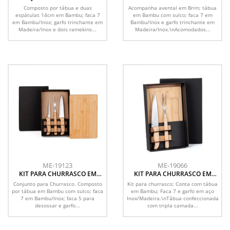
PETISCO EM BAMBU /
BAMBU / MADEIRA / INOX
Composto por tábua e duas
Acompanha avental em Brim; tábua
MADEIRA / PORCELANA - 7 PÇS
COM AVENTAL - 4 PÇS
espátulas 14cm em Bambu; faca 7
em Bambu com sulco; faca 7 em
em Bambu/Inox; garfo trinchante em
Bambu/Inox e garfo trinchante em
Madeira/Inox e dois ramekins...
Madeira/Inox.\nAcomodados...
ME-19123
ME-19066
KIT PARA CHURRASCO EM
KIT PARA CHURRASCO EM
BAMBU / MADEIRA / INOX - 4
BAMBU/MADEIRA
Conjunto para Churrasco. Composto
Kit para churrasco; Conta com tábua
PÇS
por tábua em Bambu com sulco; faca
em Bambu; Faca 7 e garfo em aço
7 em Bambu/Inox; faca 5 para
Inox/Madeira.\nTábua confeccionada
desossar e garfo...
com tripla camada...