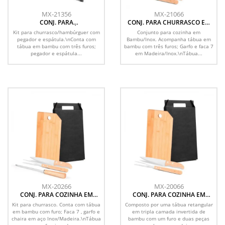
MX-21356
MX-21066
CONJ. PARA
CONJ. PARA CHURRASCO EM
CHURRASCO/HAMBÚRGUER
BAMBU / MADEIRA / INOX - 3
Kit para churrasco/hambúrguer com
Conjunto para cozinha em
COM PEGADOR E ESPÁTULA - 3
PÇS
pegador e espátula.\nConta com
Bambu/Inox. Acompanha tábua em
PÇS
tábua em bambu com três furos;
bambu com três furos; Garfo e faca 7
pegador e espátula...
em Madeira/Inox.\nTábua...
MX-20266
MX-20066
CONJ. PARA COZINHA EM
CONJ. PARA COZINHA EM
BAMBU / MADEIRA / INOX - 4
BAMBU / MADEIRA / INOX - 3
Kit para churrasco. Conta com tábua
Composto por uma tábua retangular
PÇS
PÇS
em bambu com furo; Faca 7 , garfo e
em tripla camada invertida de
chaira em aço Inox/Madeira.\nTábua
bambu com um furo e duas peças