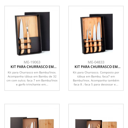
ME-19063
ME-04833
KIT PARA CHURRASCO EM
KIT PARA CHURRASCO EM
BAMBU / MADEIRA / INOX - 3
BAMBU / MADEIRA / INOX - 5
Kit para Churrasco em Bambu/Inox.
Kit para Churrasco. Composto por
PÇS
PÇS
Acompanha tábua em Bambu de 32
tábua em Bambu; faca7 em
cm com sulco; faca 7 em Bambu/Inox
Bambu/Inox. Acompanha também
e garfo trinchante em...
faca 8 ; faca 5 para desossar e...