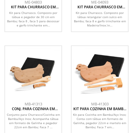
ME-04803
ME-04093
KIT PARA CHURRASCO EM
KIT PARA CHURRASCO EM
BAMBU / MADEIRA / INOX
BAMBU / MADEIRA / INOX - 3
Kit para Churrasco. Composto por
Kit para Churrasco. Composto por
COM AVENTAL - 6 PÇS
PÇS
tábua e pegador de 30 cm em
tábua retangular com sulco em
Bambu; faca 8 , faca 5 para desossar
Bambu; faca 8 e garfo trinchante em
e garfo trinchante em...
Madeira/Inox.\n...
MB-41313
MB-41303
CONJ. PARA COZINHA EM
KIT PARA COZINHA EM BAMBU
BAMBU / INOX - 3 PÇS
COM TÁBUA FORMATO
Conjunto para Churrasco/Cozinha em
Kit para Cozinha em Bambu/Aço Inox;
GALINHA
Bambu/Aço Inox; Acompanha tábua
Conta com tábua em formato de
em formato de Galinha e pegador
Galinha, pegador 22cm e martelo em
22cm em Bambu; Faca 7 ...
Bambu; Faca 7 em...