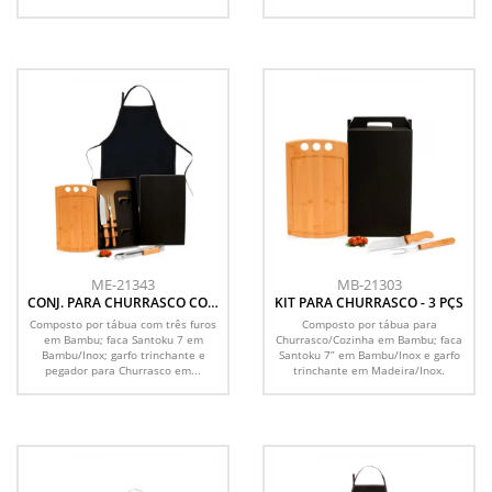
ME-21343
MB-21303
CONJ. PARA CHURRASCO COM
KIT PARA CHURRASCO - 3 PÇS
AVENTAL - 5 PÇS
Composto por tábua com três furos
Composto por tábua para
em Bambu; faca Santoku 7 em
Churrasco/Cozinha em Bambu; faca
Bambu/Inox; garfo trinchante e
Santoku 7” em Bambu/Inox e garfo
pegador para Churrasco em...
trinchante em Madeira/Inox.