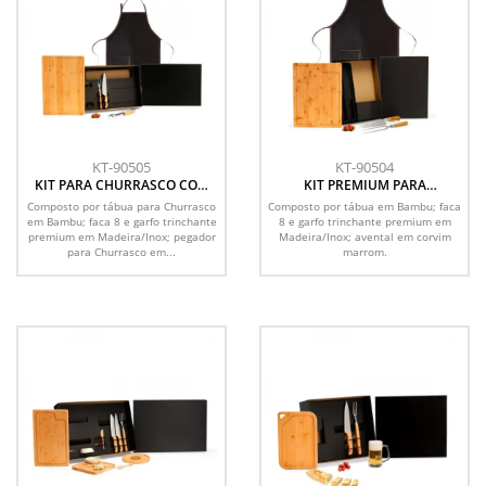
KT-90505
KT-90504
KIT PARA CHURRASCO COM
KIT PREMIUM PARA
AVENTAL - 5 PÇS
CHURRASCO - 4 PÇS
Composto por tábua para Churrasco
Composto por tábua em Bambu; faca
em Bambu; faca 8 e garfo trinchante
8 e garfo trinchante premium em
premium em Madeira/Inox; pegador
Madeira/Inox; avental em corvim
para Churrasco em...
marrom.