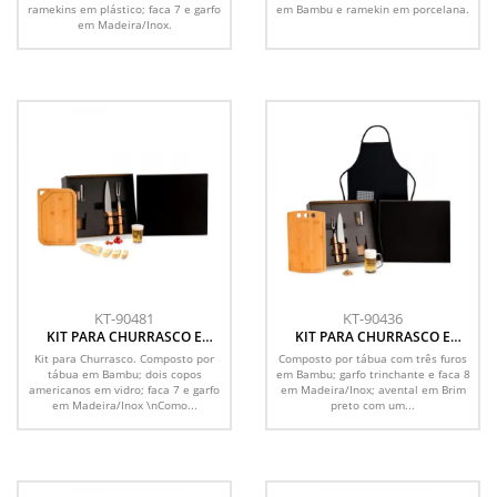
ramekins em plástico; faca 7 e garfo
em Bambu e ramekin em porcelana.
em Madeira/Inox.
KT-90481
KT-90436
KIT PARA CHURRASCO E
KIT PARA CHURRASCO E
CERVEJA - 5 PÇS
CERVEJA - 6 PÇS
Kit para Churrasco. Composto por
Composto por tábua com três furos
tábua em Bambu; dois copos
em Bambu; garfo trinchante e faca 8
americanos em vidro; faca 7 e garfo
em Madeira/Inox; avental em Brim
em Madeira/Inox \nComo...
preto com um...