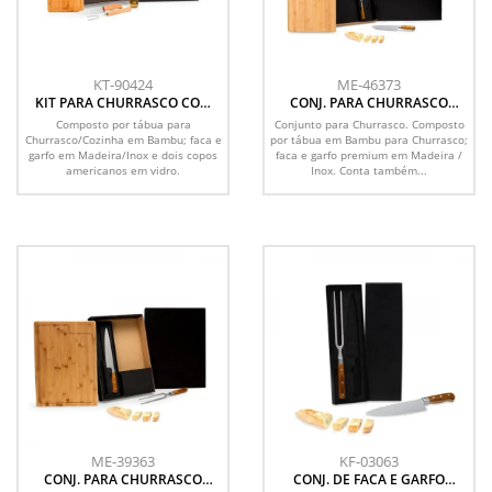
KT-90424
ME-46373
KIT PARA CHURRASCO COM
CONJ. PARA CHURRASCO
COPOS - 5 PÇS
PREMIUM EM BAMBU /
Composto por tábua para
Conjunto para Churrasco. Composto
MADEIRA / INOX - 4 PÇS
Churrasco/Cozinha em Bambu; faca e
por tábua em Bambu para Churrasco;
garfo em Madeira/Inox e dois copos
faca e garfo premium em Madeira /
americanos em vidro.
Inox. Conta também...
ME-39363
KF-03063
CONJ. PARA CHURRASCO
CONJ. DE FACA E GARFO