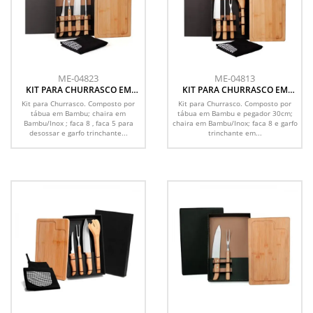
ME-04823
ME-04813
KIT PARA CHURRASCO EM
KIT PARA CHURRASCO EM
BAMBU / MADEIRA / INOX
BAMBU / MADEIRA / INOX
Kit para Churrasco. Composto por
Kit para Churrasco. Composto por
COM AVENTAL - 6 PÇS
COM AVENTAL - 6 PÇS
tábua em Bambu; chaira em
tábua em Bambu e pegador 30cm;
Bambu/Inox ; faca 8 , faca 5 para
chaira em Bambu/Inox; faca 8 e garfo
desossar e garfo trinchante...
trinchante em...