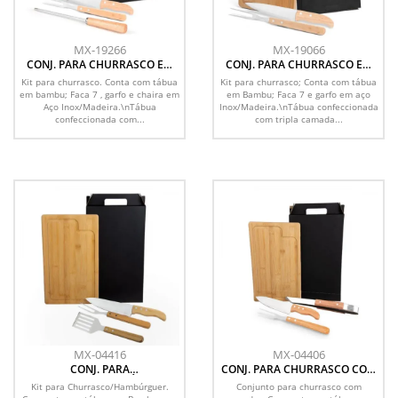
MX-19266
MX-19066
CONJ. PARA CHURRASCO EM
CONJ. PARA CHURRASCO EM
BAMBU / INOX / MADEIRA - 4
BAMBU / INOX / MADEIRA - 3
Kit para churrasco. Conta com tábua
Kit para churrasco; Conta com tábua
PÇS
PÇS.
em bambu; Faca 7 , garfo e chaira em
em Bambu; Faca 7 e garfo em aço
Aço Inox/Madeira.\nTábua
Inox/Madeira.\nTábua confeccionada
confeccionada com...
com tripla camada...
MX-04416
MX-04406
CONJ. PARA
CONJ. PARA CHURRASCO COM
CHURRASCO/HAMBÚRGUER
PEGADOR - 4 PÇS
Kit para Churrasco/Hambúrguer.
Conjunto para churrasco com
COM ESPÁTULA - 4 PÇS