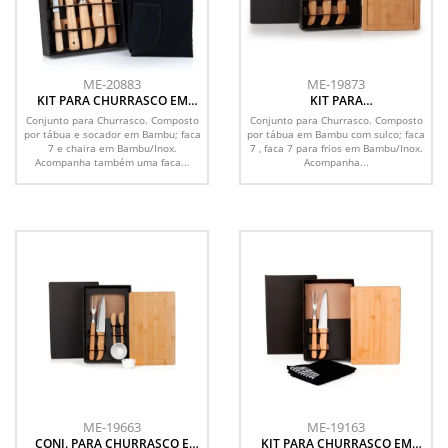
ME-20883
ME-19873
KIT PARA CHURRASCO EM
KIT PARA
BAMBU / MADEIRA / INOX
CHURRASCO/COZINHA EM
Conjunto para Churrasco. Composto
Conjunto para Churrasco. Composto
COM AVENTAL- 8 PÇS
BAMBU / MADEIRA / INOX - 4
por tábua e socador em Bambu; faca
por tábua em Bambu com sulco; faca
PÇS
7 e chaira em Bambu/Inox.
7 , faca 7 para frios em Bambu/Inox.
Acompanha também uma faca...
Acompanha...
ME-19663
ME-19163
CONJ. PARA CHURRASCO E
KIT PARA CHURRASCO EM