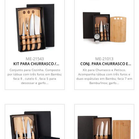
ME-21543
ME-21013
KIT PARA CHURRASCO /
CONJ. PARA CHURRASCO E
COZINHA EM BAMBU /
PETISCO EM BAMBU /
Conjunto para Cozinha. Composto
Kit para Churrasco e Petisco.
MADEIRA / INOX - 5 PÇS
MADEIRA / INOX - 2 EM 1
por tábua com três furos em Bambu;
Acompanha tábua com três furos e
faca 8 , cutelo 6 , faca 5 para
duas espátulas em Bambu; faca 7 em
desossar e garfo...
Bambu/Inox; garfo...