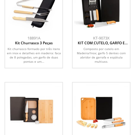
18891A
KT-9073X
Kit Churrasco 3 Peças
KIT COM CUTELO, GARFO E
ESPÁTULA - 3 PÇS
Kit churrasco formado por três itens
Composto por cutelo em
em inox e detalhes em madeira: faca
Madeira/Inox; garfo 5 dentes com
de 8 polegadas, um garfo de duas
abridor de garrafa e espátula
pontas e um...
multiuso.