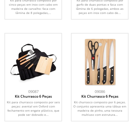
Kit para churrasco composto por
Kit para churrasco composto por
cinco peças em inox com cabo em
garfo de duas pontas e faca com
madeira de carvalho: faca com
lâmina de 6 polegadas, ambos as
lâmina de 8 polegadas,...
peças em inox com cabo de...
09087
09086
Kit Churrasco 6 Peças
Kit Churrasco 6 Peças
Kit para churrasco composto por seis
Kit churrasco composto por 6 peças.
peças: avental em Oxford com
O conjunto apresenta uma tábua em
fechamento em engate plástico, que
madeira de pinho, uma tesoura
pode ser dobrado e...
multiuso com estrutura...