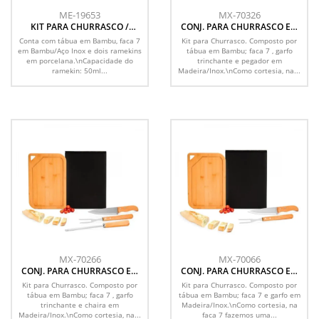
ME-19653
MX-70326
KIT PARA CHURRASCO /
CONJ. PARA CHURRASCO EM
PETISCO EM BAMBU /
BAMBU / INOX / MADEIRA - 4
Conta com tábua em Bambu, faca 7
Kit para Churrasco. Composto por
PORCELANA - 4 PÇS
PÇS
em Bambu/Aço Inox e dois ramekins
tábua em Bambu; faca 7 , garfo
em porcelana.\nCapacidade do
trinchante e pegador em
ramekin: 50ml...
Madeira/Inox.\nComo cortesia, na...
MX-70266
MX-70066
CONJ. PARA CHURRASCO EM
CONJ. PARA CHURRASCO EM
BAMBU / INOX / MADEIRA - 4
BAMBU / INOX / MADEIRA - 3
Kit para Churrasco. Composto por
Kit para Churrasco. Composto por
PÇS
PÇS
tábua em Bambu; faca 7 , garfo
tábua em Bambu; faca 7 e garfo em
trinchante e chaira em
Madeira/Inox.\nComo cortesia, na
Madeira/Inox.\nComo cortesia, na...
faca 7 fazemos uma...