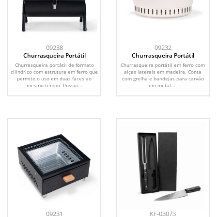
09238
09232
Churrasqueira Portátil
Churrasqueira Portátil
Churrasqueira portátil de formato
Churrasqueira portátil em ferro com
cilíndrico com estrutura em ferro que
alças laterais em madeira. Conta
permite o uso em duas faces ao
com grelha e bandejas para carvão
mesmo tempo. Possui...
em metal....
09231
KF-03073