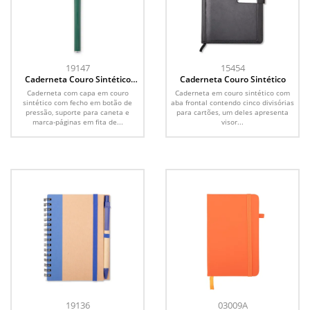
19147
15454
Caderneta Couro Sintético
Caderneta Couro Sintético
Com Caneta
Caderneta com capa em couro
Caderneta em couro sintético com
sintético com fecho em botão de
aba frontal contendo cinco divisórias
pressão, suporte para caneta e
para cartões, um deles apresenta
marca-páginas em fita de...
visor...
19136
03009A