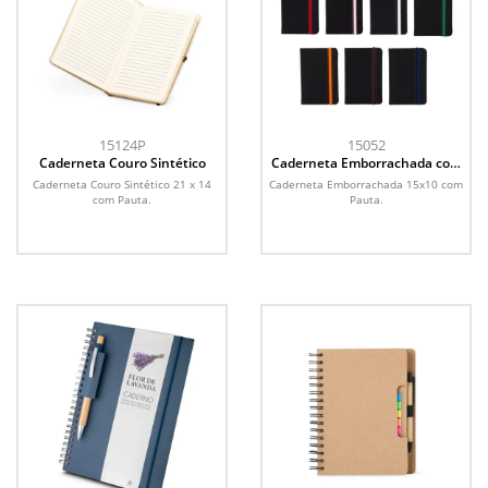
15124P
15052
Caderneta Couro Sintético
Caderneta Emborrachada com
Pauta
Caderneta Couro Sintético 21 x 14
Caderneta Emborrachada 15x10 com
com Pauta.
Pauta.