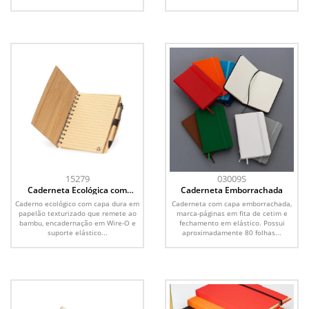
15279
03009S
Caderneta Ecológica com
Caderneta Emborrachada
Caneta
Caderno ecológico com capa dura em
Caderneta com capa emborrachada,
papelão texturizado que remete ao
marca-páginas em fita de cetim e
bambu, encadernação em Wire-O e
fechamento em elástico. Possui
suporte elástico...
aproximadamente 80 folhas...