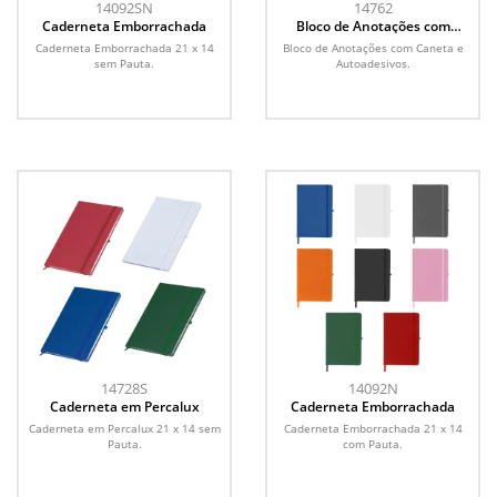
14092SN
14762
Caderneta Emborrachada
Bloco de Anotações com
Caneta e Autoadesivos
Caderneta Emborrachada 21 x 14
Bloco de Anotações com Caneta e
sem Pauta.
Autoadesivos.
14728S
14092N
Caderneta em Percalux
Caderneta Emborrachada
Caderneta em Percalux 21 x 14 sem
Caderneta Emborrachada 21 x 14
Pauta.
com Pauta.