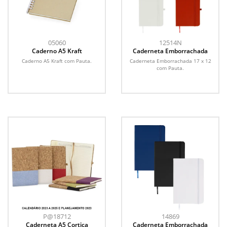
05060
12514N
Caderno A5 Kraft
Caderneta Emborrachada
Caderno A5 Kraft com Pauta.
Caderneta Emborrachada 17 x 12
com Pauta.
P@18712
14869
Caderneta A5 Cortiça
Caderneta Emborrachada