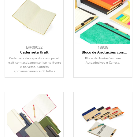
E@09032
18938
Caderneta Kraft
Bloco de Anotações com
Autoadesivos e Caneta
Caderneta de capa dura em papel
Bloco de Anotações com
kraft com acabamento liso na frente
Autoadesivos e Caneta.
e no verso. Contém
aproximadamente 60 folhas
amareladas...