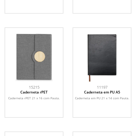
15215
11197
Caderneta rPET
Caderneta em PU A5
Caderneta rPET 21 x 16 com Pauta.
Caderneta em PU 21 x 14 com Pauta.