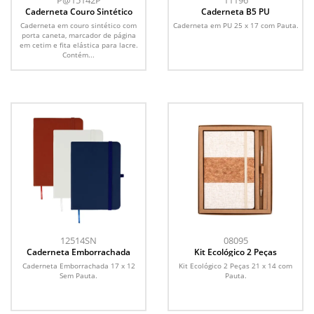
P@15142P
11196
Caderneta Couro Sintético
Caderneta B5 PU
Caderneta em couro sintético com
Caderneta em PU 25 x 17 com Pauta.
porta caneta, marcador de página
em cetim e fita elástica para lacre.
Contém...
12514SN
08095
Caderneta Emborrachada
Kit Ecológico 2 Peças
Caderneta Emborrachada 17 x 12
Kit Ecológico 2 Peças 21 x 14 com
Sem Pauta.
Pauta.