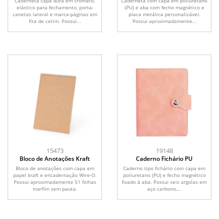
Caderneta capa dura em cromato,
Caderneta com capa em poliuretano
elástico para fechamento, porta-
(PU) e aba com fecho magnético e
canetas lateral e marca-páginas em
placa metálica personalizável.
fita de cetim. Possui...
Possui aproximadamente...
15473
19148
Bloco de Anotações Kraft
Caderno Fichário PU
Bloco de anotações com capa em
Caderno tipo fichário com capa em
papel kraft e encadernação Wire-O.
poliuretano (PU) e fecho magnético
Possui aproximadamente 51 folhas
fixado à aba. Possui seis argolas em
marfim sem pauta.
aço carbono,...