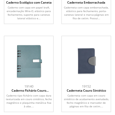
Caderno Ecológico com Caneta
Caderneta Emborrachada
Caderno com capa em papel kraft,
Caderneta com capa emborrachada,
encadernação Wire-O, elástico para
elástico para fechamento, porta-
fechamento, suporte para canetas
canetas lateral e marca-páginas em
lateral elástico e...
fita de cetim. Possui...
19140
19152
Caderno Fichário Couro
Caderneta Couro Sintético
Sintético
Caderno tipo fichário com capa dura
Caderneta com capa em couro
texturizada em couro sintético, fecho
sintético de acabamento aveludado,
magnético e plaquinha metálica fixa
fecho magnético e marcador de
à aba....
páginas em fita de cetim....