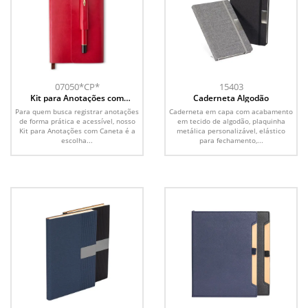
07050*CP*
15403
Kit para Anotações com
Caderneta Algodão
Caneta
Para quem busca registrar anotações
Caderneta em capa com acabamento
de forma prática e acessível, nosso
em tecido de algodão, plaquinha
Kit para Anotações com Caneta é a
metálica personalizável, elástico
escolha...
para fechamento,...