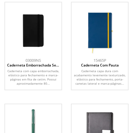
03009NS
15465P
Caderneta Emborrachada Sem
Caderneta Com Pauta
Pauta
Caderneta com capa emborrachada,
Caderneta capa dura com
elástico para fechamento e marca-
acabamento levemente texturizado,
páginas em fita de cetim. Possui
elástico para fechamento, porta-
aproximadamente 80...
canetas lateral e marca-páginas...