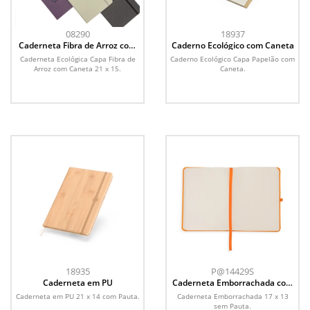
08290
18937
Caderneta Fibra de Arroz com
Caderno Ecológico com Caneta
Caneta
Caderneta Ecológica Capa Fibra de
Caderno Ecológico Capa Papelão com
Arroz com Caneta 21 x 15.
Caneta.
18935
P@14429S
Caderneta em PU
Caderneta Emborrachada com
Porta Caneta
Caderneta em PU 21 x 14 com Pauta.
Caderneta Emborrachada 17 x 13
sem Pauta.