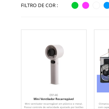
FILTRO DE COR :
09146
Mini Ventilador Recarregável
Mini ventilador recarregável em plástico e metal.
Climatiz
Possui controle de velocidade ajustado por botões
com capa