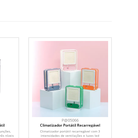
P@05066
til
Climatizador Portátil Recarregável
funções,
Climatizador portátil recarregável com 3
rês níveis
intensidades de ventilações e luzes led