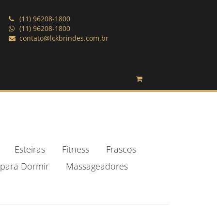
(11) 96208-1800
(11) 96208-1800
contato@lckbrindes.com.br
Esteiras
Fitness
Frascos
para Dormir
Massageadores