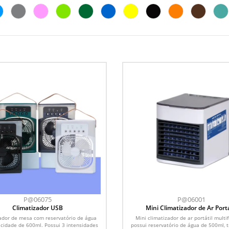
P@06075
P@06001
Climatizador USB
Mini Climatizador de Ar Portá
ador de mesa com reservatório de água
Mini climatizador de ar portátil multi
cidade de 600ml. Possui 3 intensidades
possui reservatório de água de 500ml, t