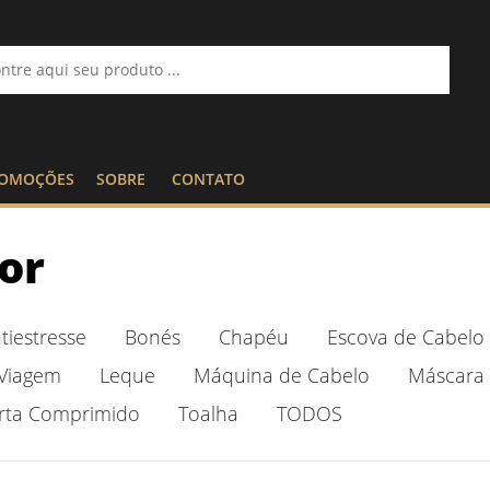
OMOÇÕES
SOBRE
CONTATO
or
tiestresse
Bonés
Chapéu
Escova de Cabelo
 Viagem
Leque
Máquina de Cabelo
Máscara 
rta Comprimido
Toalha
TODOS