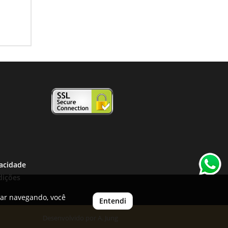
vacidade
dições
uar navegando, você
Entendi
Desenvolvido por
A. Jung