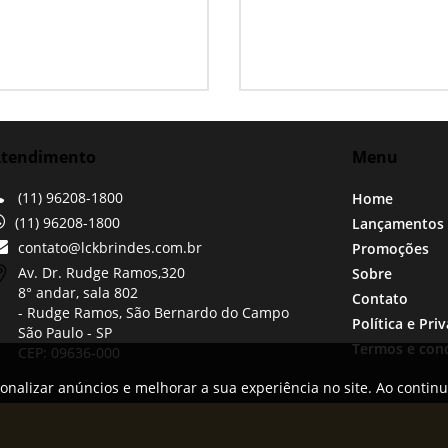
tendimento
Menu
(11) 96208-1800
Home
(11) 96208-1800
Lançamentos
contato@lckbrindes.com.br
Promoções
Av. Dr. Rudge Ramos,
320
Sobre
8° andar, sala 802
Contato
- Rudge Ramos, São Bernardo do Campo
Política e Pri
São Paulo -
SP
Termos e con
CEP: 09636-000
onalizar anúncios e melhorar a sua experiência no site. Ao contin