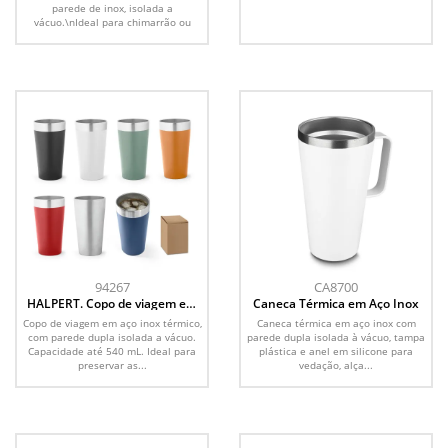
parede de inox, isolada a
vácuo.\nIdeal para chimarrão ou
tereré.
94267
CA8700
HALPERT. Copo de viagem em
Caneca Térmica em Aço Inox
aço inox térmico, com parede
Copo de viagem em aço inox térmico,
Caneca térmica em aço inox com
dupla isolada a vácuo (540 mL)
com parede dupla isolada a vácuo.
parede dupla isolada à vácuo, tampa
Capacidade até 540 mL. Ideal para
plástica e anel em silicone para
preservar as...
vedação, alça...