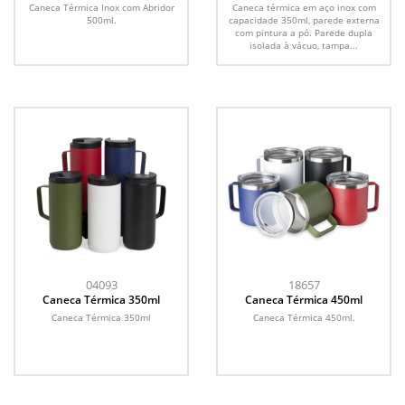
Abridor 500ml
Caneca Térmica Inox com Abridor
Caneca térmica em aço inox com
500ml.
capacidade 350ml, parede externa
com pintura a pó. Parede dupla
isolada à vácuo, tampa...
04093
18657
Caneca Térmica 350ml
Caneca Térmica 450ml
Caneca Térmica 350ml
Caneca Térmica 450ml.