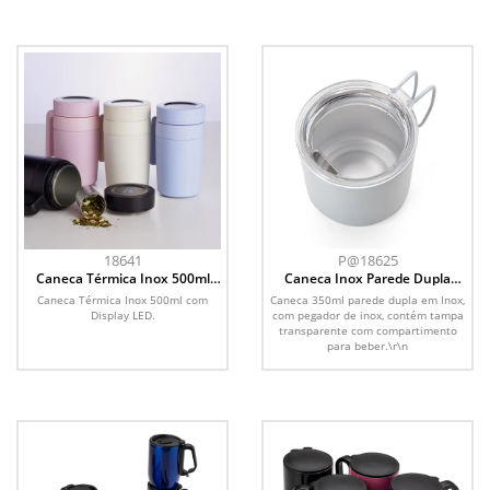
18641
P@18625
Caneca Térmica Inox 500ml
Caneca Inox Parede Dupla
com Display LED
350ml
Caneca Térmica Inox 500ml com
Caneca 350ml parede dupla em Inox,
Display LED.
com pegador de inox, contém tampa
transparente com compartimento
para beber.\r\n