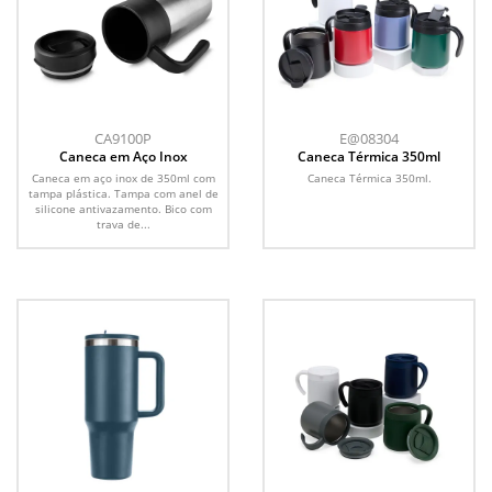
CA9100P
E@08304
Caneca em Aço Inox
Caneca Térmica 350ml
Caneca em aço inox de 350ml com
Caneca Térmica 350ml.
tampa plástica. Tampa com anel de
silicone antivazamento. Bico com
trava de...