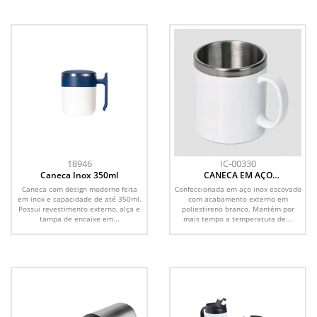
18946
IC-00330
Caneca Inox 350ml
CANECA EM AÇO
INOX/POLIESTIRENO - 300 ML
Caneca com design moderno feita
Confeccionada em aço inox escovado
em inox e capacidade de até 350ml.
com acabamento externo em
Possui revestimento externo, alça e
poliestireno branco. Mantém por
tampa de encaixe em...
mais tempo a temperatura de...