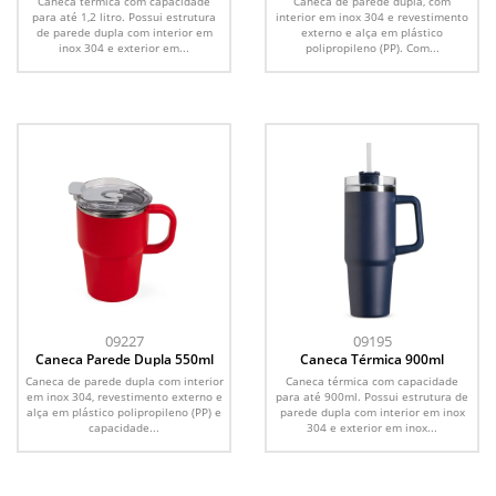
Caneca térmica com capacidade
Caneca de parede dupla, com
para até 1,2 litro. Possui estrutura
interior em inox 304 e revestimento
de parede dupla com interior em
externo e alça em plástico
inox 304 e exterior em...
polipropileno (PP). Com...
09227
09195
Caneca Parede Dupla 550ml
Caneca Térmica 900ml
Caneca de parede dupla com interior
Caneca térmica com capacidade
em inox 304, revestimento externo e
para até 900ml. Possui estrutura de
alça em plástico polipropileno (PP) e
parede dupla com interior em inox
capacidade...
304 e exterior em inox...