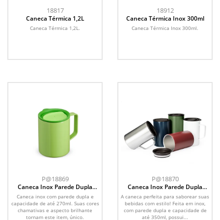
18817
18912
Caneca Térmica 1,2L
Caneca Térmica Inox 300ml
Caneca Térmica 1,2L.
Caneca Térmica Inox 300ml.
P@18869
P@18870
Caneca Inox Parede Dupla
Caneca Inox Parede Dupla
270ml
350ml
Caneca inox com parede dupla e
A caneca perfeita para saborear suas
capacidade de até 270ml. Suas cores
bebidas com estilo! Feita em inox,
chamativas e aspecto brilhante
com parede dupla e capacidade de
tornam este item, único.
até 350ml, possui...