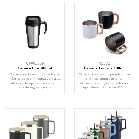
O@03889
15382
Caneca Inox 400ml
Caneca Térmica 400ml
Caneca em inox com capacidade
Caneca térmica com parede dupla
máxima de 400ml. Conta com alça,
em inox, pintura externa
interior e tampa rosqueável com
eletrostática, alça em madeira e
trava de segurança em...
capacidade máxima de 400ml.