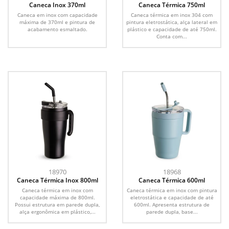
Caneca Inox 370ml
Caneca Térmica 750ml
Caneca em inox com capacidade
Caneca térmica em inox 304 com
máxima de 370ml e pintura de
pintura eletrostática, alça lateral em
acabamento esmaltado.
plástico e capacidade de até 750ml.
Conta com...
18970
18968
Caneca Térmica Inox 800ml
Caneca Térmica 600ml
Caneca térmica em inox com
Caneca térmica em inox com pintura
capacidade máxima de 800ml.
eletrostática e capacidade de até
Possui estrutura em parede dupla,
600ml. Apresenta estrutura de
alça ergonômica em plástico,...
parede dupla, base...