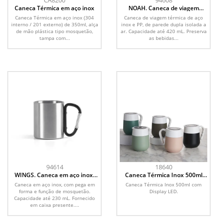
CA8200
94608
Caneca Térmica em aço inox
NOAH. Caneca de viagem
térmica de aço inox e PP, de
Caneca Térmica em aço inox (304
Caneca de viagem térmica de aço
parede dupla isolada a ar (420
interno / 201 externo) de 350ml, alça
inox e PP, de parede dupla isolada a
mL)
de mão plástica tipo mosquetão,
ar. Capacidade até 420 mL. Preserva
tampa com...
as bebidas...
94614
18640
WINGS. Caneca em aço inox,
Caneca Térmica Inox 500ml
com pega em forma e função
com Display LED
Caneca em aço inox, com pega em
Caneca Térmica Inox 500ml com
de mosquetão (230 mL)
forma e função de mosquetão.
Display LED.
Capacidade até 230 mL. Fornecido
em caixa presente....