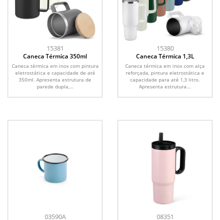
15381
15380
Caneca Térmica 350ml
Caneca Térmica 1,3L
Caneca térmica em inox com pintura
Caneca térmica em inox com alça
eletrostática e capacidade de até
reforçada, pintura eletrostática e
350ml. Apresenta estrutura de
capacidade para até 1,3 litro.
parede dupla,...
Apresenta estrutura...
03590A
08351