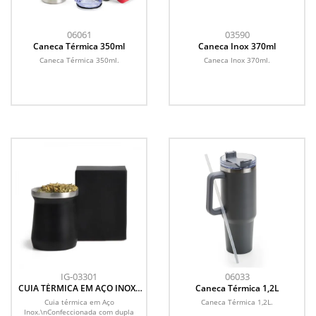
06061
03590
Caneca Térmica 350ml
Caneca Inox 370ml
Caneca Térmica 350ml.
Caneca Inox 370ml.
IG-03301
06033
CUIA TÉRMICA EM AÇO INOX -
Caneca Térmica 1,2L
PRETO - 300ML
Cuia térmica em Aço
Caneca Térmica 1,2L.
Inox.\nConfeccionada com dupla