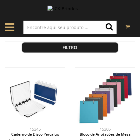
FILTRO
15345
15305
Caderno de Disco Percalux
Bloco de Anotações de Mesa