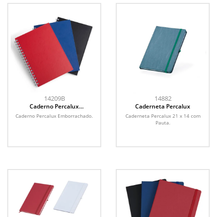
14209B
14882
Caderno Percalux
Caderneta Percalux
Emborrachado
Caderno Percalux Emborrachado.
Caderneta Percalux 21 x 14 com
Pauta.