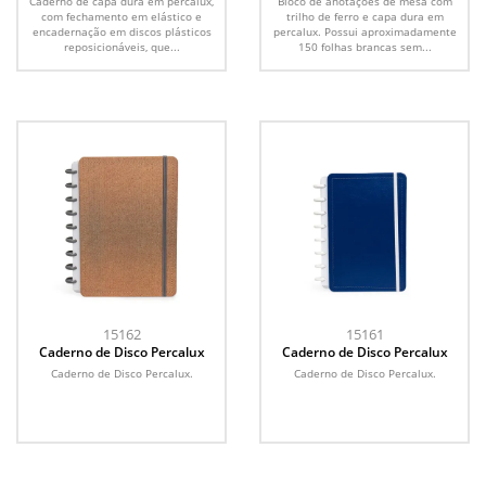
Caderno de capa dura em percalux,
Bloco de anotações de mesa com
com fechamento em elástico e
trilho de ferro e capa dura em
encadernação em discos plásticos
percalux. Possui aproximadamente
reposicionáveis, que...
150 folhas brancas sem...
15162
15161
Caderno de Disco Percalux
Caderno de Disco Percalux
Caderno de Disco Percalux.
Caderno de Disco Percalux.