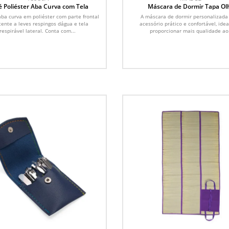
 Poliéster Aba Curva com Tela
Máscara de Dormir Tapa Ol
Personalizada
ba curva em poliéster com parte frontal
A máscara de dormir personalizada
tente a leves respingos dágua e tela
acessório prático e confortável, idea
respirável lateral. Conta com...
proporcionar mais qualidade ao.