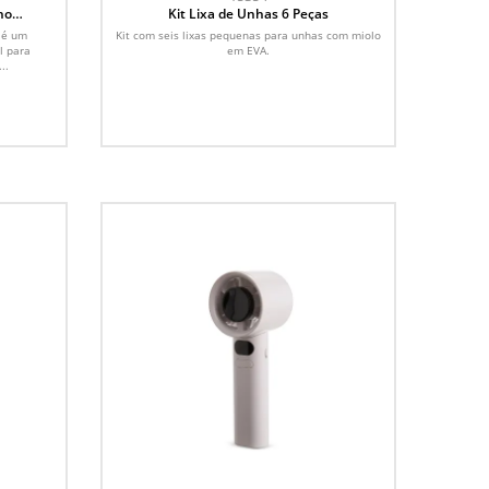
ho
Kit Lixa de Unhas 6 Peças
 é um
Kit com seis lixas pequenas para unhas com miolo
l para
em EVA.
..