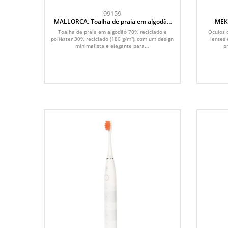
99159
MALLORCA. Toalha de praia em algodão
MEKO
70% reciclado e poliéster 30% reciclado
Toalha de praia em algodão 70% reciclado e
Óculos 
(180 g/m²)
poliéster 30% reciclado (180 g/m²), com um design
lentes
minimalista e elegante para...
p