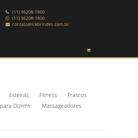
(11) 96208-1800
(11) 96208-1800
contato@lckbrindes.com.br
Esteiras
Fitness
Frascos
para Dormir
Massageadores