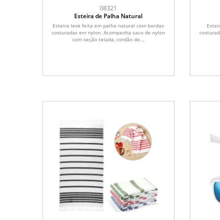
08321
Esteira de Palha Natural
Esteira leve feita em palha natural com bordas
Estei
costuradas em nylon. Acompanha saco de nylon
costura
com seção telada, cordão de...