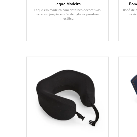
Leque Madeira
Boné
Leque em madeira com detalhes decorativos
Boné de a
vazados, junção em fio de nylon e parafuso
resis
metálico.