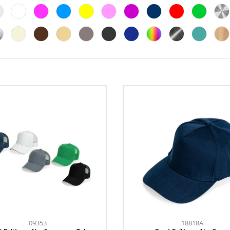
09353
18818A