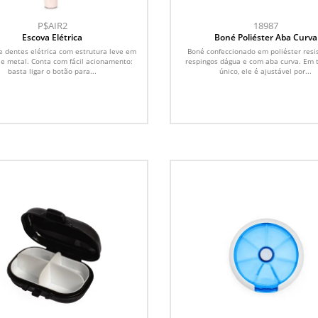
P$AIR2
18987
Escova Elétrica
Boné Poliéster Aba Curva
e dentes elétrica com estrutura leve em
Boné confeccionado em poliéster resi
 e metal. Conta com fácil acionamento:
respingos dágua e com aba curva. Em
basta ligar o botão para...
único, ele é ajustável por...