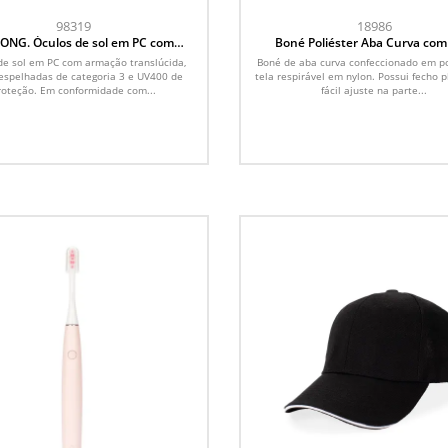
98319
18986
NG. Óculos de sol em PC com
Boné Poliéster Aba Curva com
armação translúcida
de sol em PC com armação translúcida,
Boné de aba curva confeccionado em po
 espelhadas de categoria 3 e UV400 de
tela respirável em nylon. Possui fecho p
roteção. Em conformidade com...
fácil ajuste na parte...