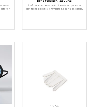
Boné Poliéster Aba Curva
oliéster
Boné de aba curva confeccionado em poliéster
osterior.
com fecho ajustável em velcro na parte posterior.
15354