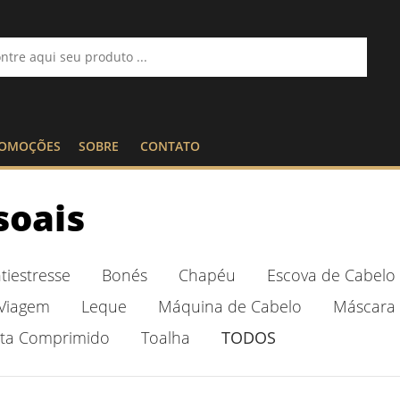
OMOÇÕES
SOBRE
CONTATO
soais
tiestresse
Bonés
Chapéu
Escova de Cabelo
 Viagem
Leque
Máquina de Cabelo
Máscara 
ta Comprimido
Toalha
TODOS