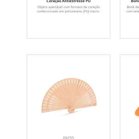
Coração Antiestresse PU
Boné
Objeto apertável com formato de coração
Boné de
confeccionado em poliuretano (PU) macio.
com tela
09255