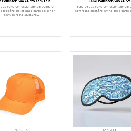
 Poliéster Aba Curva com Tela
Boné Poliéster Aba Curva
 aba curva confeccionado em poliéster
Boné de aba curva confeccionado em p
 respirável na lateral e parte posterior,
com fecho ajustável em velcro a parte p
além de fecho ajustável...
18986A
MASCD