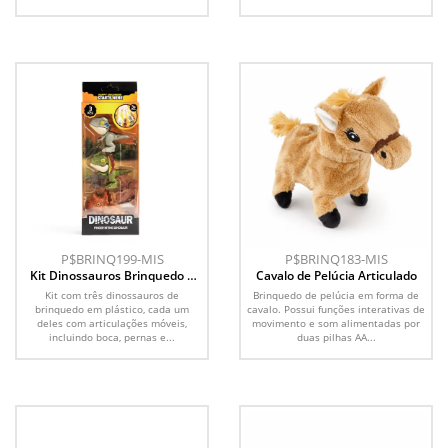
P$BRINQ199-MIS
P$BRINQ183-MIS
Kit Dinossauros Brinquedo 3
Cavalo de Pelúcia Articulado
Peças
Kit com três dinossauros de
Brinquedo de pelúcia em forma de
brinquedo em plástico, cada um
cavalo. Possui funções interativas de
deles com articulações móveis,
movimento e som alimentadas por
incluindo boca, pernas e...
duas pilhas AA...