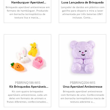
Hamburguer Apertável
Luva Lançadora de Brinquedo
Antiestresse
Brinquedo apertável antiestresse em
Lançador de dardos em plástico com
formato de hambúrguer. Produzido
gatilho para disparo e mira a laser
em borracha termoplástica de
alimentada por três baterias LR41
textura lisa e macia,...
inclusas. Conta...
P$BRINQ186-MIS
P$BRINQ204-MIS
Kit Brinquedos Apertáveis
Urso Apertável Antiestresse
Antiestresse 4 Peças
Kit com quatro brinquedos
Brinquedo apertável antiestresse
apertáveis antiestresse, cada um
com formato de urso. Confeccionado
deles em formato de animais e
em borracha termoplástica macia de
frutas diferentes, confeccionados...
textura aderente a...