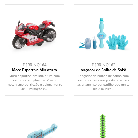
P$BRINQ164
P$BRINQ162
Moto Esportiva Miniatura
Lançador de Bolha de Sabão
com Fumaça
Moto esportiva em miniatura com
Lançador de bolhas de sabão com
estrutura em plástico. Possui
estrutura feita em plástico. Possui
mecanismo de fricção e acionamento
acionamento por gatilho que emite
de iluminação e...
luz e música...