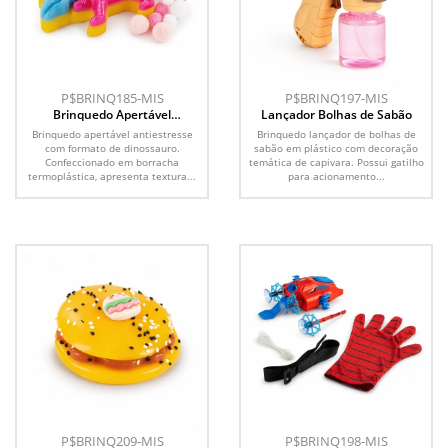
P$BRINQ185-MIS
P$BRINQ197-MIS
Brinquedo Apertável
Lançador Bolhas de Sabão
Antiestresse
Brinquedo apertável antiestresse
Brinquedo lançador de bolhas de
com formato de dinossauro.
sabão em plástico com decoração
Confeccionado em borracha
temática de capivara. Possui gatilho
termoplástica, apresenta textura...
para acionamento...
P$BRINQ209-MIS
P$BRINQ198-MIS