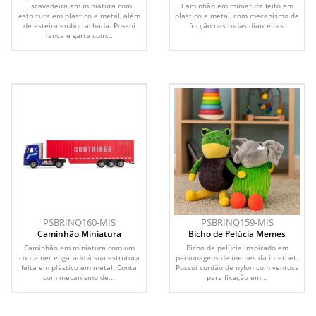
Escavadeira em miniatura com
Caminhão em miniatura feito em
estrutura em plástico e metal, além
plástico e metal, com mecanismo de
de esteira emborrachada. Possui
fricção nas rodas dianteiras.
lança e garra com...
P$BRINQ160-MIS
P$BRINQ159-MIS
Caminhão Miniatura
Bicho de Pelúcia Memes
Caminhão em miniatura com um
Bicho de pelúcia inspirado em
container engatado à sua estrutura
personagens de memes da internet.
feita em plástico em metal. Conta
Possui cordão de nylon com ventosa
com mecanismo de...
para fixação em...