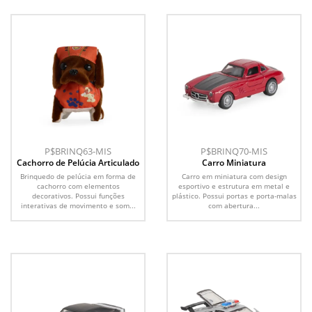
P$BRINQ63-MIS
P$BRINQ70-MIS
Cachorro de Pelúcia Articulado
Carro Miniatura
Brinquedo de pelúcia em forma de
Carro em miniatura com design
cachorro com elementos
esportivo e estrutura em metal e
decorativos. Possui funções
plástico. Possui portas e porta-malas
interativas de movimento e som...
com abertura...