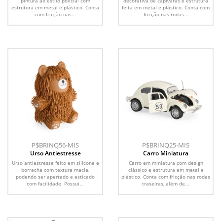
pintura ao estilo policial com
decorativa de capivaras e estrutura
estrutura em metal e plástico. Conta
feita em metal e plástico. Conta com
com fricção nas...
fricção nas rodas...
P$BRINQ56-MIS
P$BRINQ25-MIS
Urso Antiestresse
Carro Miniatura
Urso antiestresse feito em silicone e
Carro em miniatura com design
borracha com textura macia,
clássico e estrutura em metal e
podendo ser apertado e esticado
plástico. Conta com fricção nas rodas
com facilidade. Possui...
traseiras, além de...