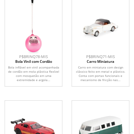
P$BRINQ78-MIS
P$BRINQ71-MIS
Bola Vinil com Cordão
Carro Miniatura
Bola inflável em vinil acompanhada
Carro em miniatura com design
de cordão em mola plástica flexível
clássico feito em metal e plástico.
com mosquetão em uma
Conta com portas funcionais e
extremidade e argola...
mecanismo de fricção nas...