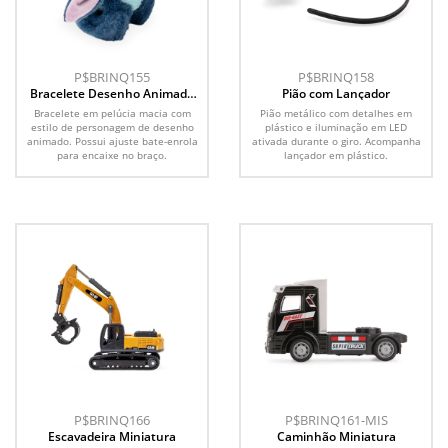
P$BRINQ155
P$BRINQ158
Bracelete Desenho Animado
Pião com Lançador
Pelúcia
Bracelete em pelúcia macia com
Pião metálico com detalhes em
estilo de personagem de desenho
plástico e iluminação em LED
animado. Possui ajuste bate-enrola
ativada durante o giro. Acompanha
para encaixe no braço.
lançador em plástico.
P$BRINQ166
P$BRINQ161-MIS
Escavadeira Miniatura
Caminhão Miniatura