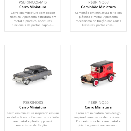
P$BRINQ26-MIS
P$BRINQ68
Carro Miniatura
Caminhão Miniatura
Carro em miniatura com design
Caminhão em miniatura feito em
clássico. Apresenta estrutura em
plástico e metal. Apresenta
metal e plástico, aberturas
mecanismo de fricção nas rodas
funcionais de portas, capô e...
traseiras, portas com...
P$BRINQ85
P$BRINQ55
Carro Miniatura
Carro Miniatura
Carro em miniatura inspirado em um
Carro em miniatura com design
modelo clássico. Com estrutura feita
inspirado em um modelo clássico.
em metal e plástico, possui
Com estrutura feita em metal e
mecanismo de fricção...
plástico, possui mecanismo...