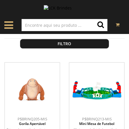
FILTRO
P$BRINQ205-MIS
P$BRINQ213-MIS
Gorila Apertável
Mini Mesa de Futebol