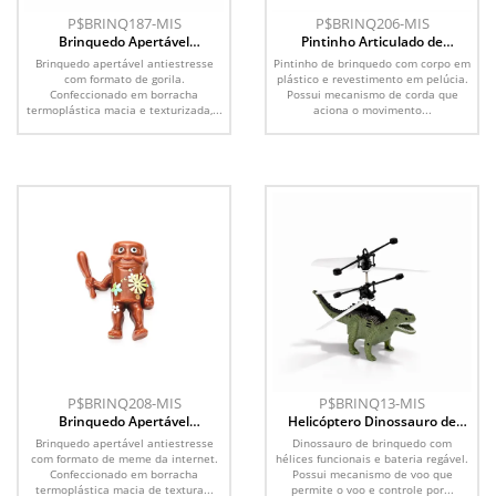
P$BRINQ187-MIS
P$BRINQ206-MIS
Brinquedo Apertável
Pintinho Articulado de
Antiestresse
Brinquedo
Brinquedo apertável antiestresse
Pintinho de brinquedo com corpo em
com formato de gorila.
plástico e revestimento em pelúcia.
Confeccionado em borracha
Possui mecanismo de corda que
termoplástica macia e texturizada,...
aciona o movimento...
P$BRINQ208-MIS
P$BRINQ13-MIS
Brinquedo Apertável
Helicóptero Dinossauro de
Antiestresse
Brinquedo
Brinquedo apertável antiestresse
Dinossauro de brinquedo com
com formato de meme da internet.
hélices funcionais e bateria regável.
Confeccionado em borracha
Possui mecanismo de voo que
termoplástica macia de textura...
permite o voo e controle por...