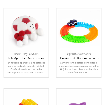
P$BRINQ193-MIS
P$BRINQ207-MIS
Bola Apertável Antiestresse
Carrinho de Brinquedo com
Pista
Brinquedo apertável antiestresse
Carrinho em plástico com luzes e
com formato de bola de futebol.
movimentação acionadas por pilha
Confeccionado em borracha
AA (não inclusa). Acompanha pista
termoplástica macia de textura...
montável com 56...