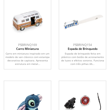
P$BRINQ169
P$BRINQ154
Carro Miniatura
Espada de Brinquedo
Carro em miniatura inspirado em um
Espada de brinquedo feita em
modelo de van clássico com estampa
plástico com botão de acionamento
decorativa de capivara. Apresenta
de luzes e efeitos sonoros. Funciona
estrutura em metal...
com três pilhas AA...