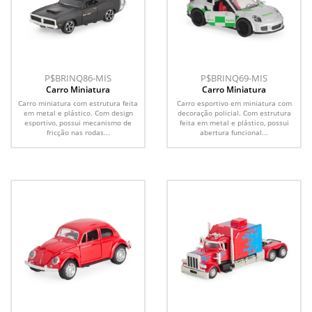
P$BRINQ86-MIS
P$BRINQ69-MIS
Carro Miniatura
Carro Miniatura
Carro miniatura com estrutura feita
Carro esportivo em miniatura com
em metal e plástico. Com design
decoração policial. Com estrutura
esportivo, possui mecanismo de
feita em metal e plástico, possui
fricção nas rodas...
abertura funcional...