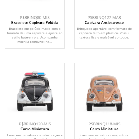
P$BRINQ80-MIS
P$BRINQ127-MAR
Bracelete Capivara Pelúcia
Capivara Antiestresse
Bracelete em pelúcia macia com o
Brinquedo apertável com formato de
formato de uma capivara e ajuste ao
capivara feito em plástico. Possui
estilo bate-enrola. Acompanha
textura lisa e maleável ao toque.
mochila removível no...
P$BRINQ120-MIS
P$BRINQ118-MIS
Carro Miniatura
Carro Miniatura
Carro em miniatura com decoração e
Carro em miniatura com pintura