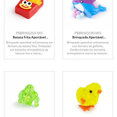
P$BRINQ203-MIS
P$BRINQ190-MIS
Batata Frita Apertável
Brinquedo Apertável
Antiestresse
Antiestresse
Brinquedo apertável antiestresse em
Brinquedo apertável antiestresse
formato de batata frita. Produzido
com formato de golfinho.
em borracha termoplástica de
Confeccionado em borracha
textura lisa e macia,...
termoplástica macia de textura...