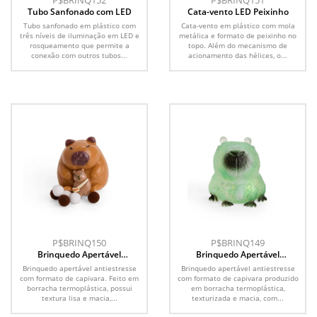
P$BRINQ152
P$BRINQ151
Tubo Sanfonado com LED
Cata-vento LED Peixinho
Tubo sanfonado em plástico com
Cata-vento em plástico com mola
três níveis de iluminação em LED e
metálica e formato de peixinho no
rosqueamento que permite a
topo. Além do mecanismo de
conexão com outros tubos...
acionamento das hélices, o...
P$BRINQ150
P$BRINQ149
Brinquedo Apertável
Brinquedo Apertável
Antiestresse
Antiestresse
Brinquedo apertável antiestresse
Brinquedo apertável antiestresse
com formato de capivara. Feito em
com formato de capivara produzido
borracha termoplástica, possui
em borracha termoplástica,
textura lisa e macia,...
texturizada e macia, com...