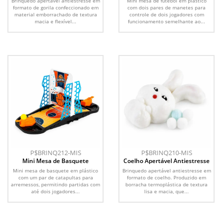
Brinquedo apertável antiestresse em
Mini mesa de futebol em plástico
formato de gorila confeccionado em
com dois pares de manetes para
material emborrachado de textura
controle de dois jogadores com
macia e flexível...
funcionamento semelhante ao...
P$BRINQ212-MIS
P$BRINQ210-MIS
Mini Mesa de Basquete
Coelho Apertável Antiestresse
Mini mesa de basquete em plástico
Brinquedo apertável antiestresse em
com um par de catapultas para
formato de coelho. Produzido em
arremessos, permitindo partidas com
borracha termoplástica de textura
até dois jogadores...
lisa e macia, que...