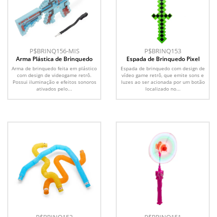
P$BRINQ156-MIS
P$BRINQ153
Arma Plástica de Brinquedo
Espada de Brinquedo Pixel
Arma de brinquedo feita em plástico
Espada de brinquedo com design de
com design de videogame retrô.
vídeo game retrô, que emite sons e
Possui iluminação e efeitos sonoros
luzes ao ser acionada por um botão
ativados pelo...
localizado no...