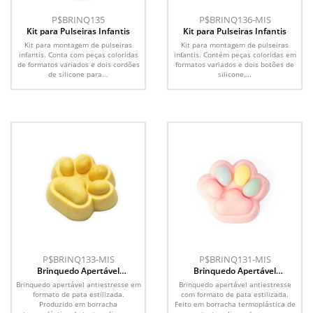
P$BRINQ135
P$BRINQ136-MIS
Kit para Pulseiras Infantis
Kit para Pulseiras Infantis
Kit para montagem de pulseiras
Kit para montagem de pulseiras
infantis. Conta com peças coloridas
infantis. Contém peças coloridas em
de formatos variados e dois cordões
formatos variados e dois botões de
de silicone para...
silicone,...
P$BRINQ133-MIS
P$BRINQ131-MIS
Brinquedo Apertável
Brinquedo Apertável
Antiestresse
Antiestresse
Brinquedo apertável antiestresse em
Brinquedo apertável antiestresse
formato de pata estilizada.
com formato de pata estilizada.
Produzido em borracha
Feito em borracha termoplástica de