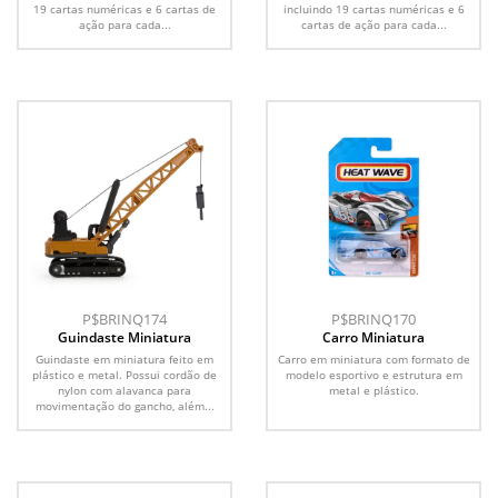
19 cartas numéricas e 6 cartas de
incluindo 19 cartas numéricas e 6
ação para cada...
cartas de ação para cada...
P$BRINQ174
P$BRINQ170
Guindaste Miniatura
Carro Miniatura
Guindaste em miniatura feito em
Carro em miniatura com formato de
plástico e metal. Possui cordão de
modelo esportivo e estrutura em
nylon com alavanca para
metal e plástico.
movimentação do gancho, além...