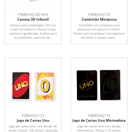
P$BRINQ180-MIS
P$BRINQ175
Caneta 3D Infantil
Caminhão Miniatura
Caneta para modelagem 3D com
Caminhão em miniatura com
corpo em plástico. Possui chave
estrutura em plástico e metal.
seletora liga/desliga, botões para
Possui baú encaixável com abertura
acionamento, controle de...
funcional e espaço para...
P$BRINQ172
P$BRINQ173
Jogo de Cartas Uno
Jogo de Cartas Uno Minimalista
Jogo de cartas Uno com design de
Jogo de cartas Uno com design
verão. Possui 108 cartas, incluindo
minimalista. Possui 110 cartas,