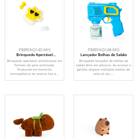
P$BRINQ145-MIS
P$BRINQ148-MIS
Brinquedo Apertável
Lançador Bolhas de Sabão
Antiestresse
Brinquedo apertável antiestresse em
Brinquedo lançador de bolhas de
formato de pata estilizada.
sabão feito em plástico. Ao acionar o
Produzido em borracha
gatilho, dispara múltiplas bolhas de
termoplástica de textura lisa e...
uma só vez....