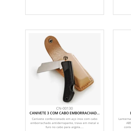
CN-00130
CANIVETE 3 COM CABO EMBORRACHADO
E BAINHA EM COURO
Canivete confeccionado em aço inox com cabo
Lanterna
emborrachado antiderrapante, trava em metal e
ABS
furo no cabo para argola....
cont