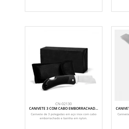
CN-02130
CANIVETE 3 COM CABO EMBORRACHADO
E BAINHA EM NYLON
Canivete de 3 polegadas em aço inox com cabo
Canivet
emborrachado e bainha em nylon.