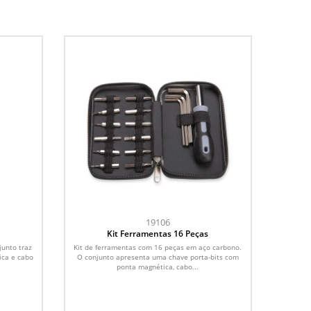
19106
Kit Ferramentas 16 Peças
junto traz
Kit de ferramentas com 16 peças em aço carbono.
ica e cabo
O conjunto apresenta uma chave porta-bits com
ponta magnética, cabo...