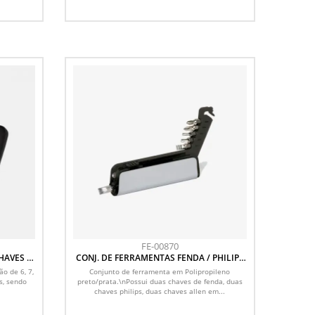
FE-00870
HAVES -
CONJ. DE FERRAMENTAS FENDA / PHILIPS
/ ALLEN - 7 PÇS
ão de 6, 7,
Conjunto de ferramenta em Polipropileno
s, sendo
preto/prata.\nPossui duas chaves de fenda, duas
chaves philips, duas chaves allen em...