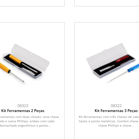
08323
08322
Kit Ferramentas 2 Peças
Kit Ferramentas 3 Peças
erramentas com duas chaves: uma chave
Kit ferramentas com três chaves de cabo
nda e outra Phillips, ambas com cabo
haste e ponta metálicas. Contém chave 
borrachado ergonômico e ponta...
chave Phillips e chave...