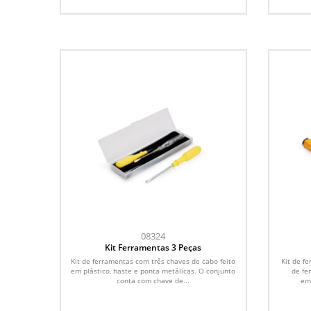
08324
Kit Ferramentas 3 Peças
Kit de ferramentas com três chaves de cabo feito
Kit de f
em plástico, haste e ponta metálicas. O conjunto
de fe
conta com chave de...
em