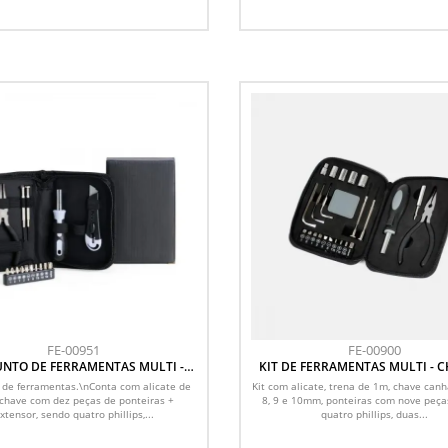
FE-00951
FE-00900
NTO DE FERRAMENTAS MULTI -
KIT DE FERRAMENTAS MULTI - C
CHAVES - 16 PÇS
24 PÇS
 de ferramentas.\nConta com alicate de
Kit com alicate, trena de 1m, chave canh
 chave com dez peças de ponteiras +
8, 9 e 10mm, ponteiras com nove peça
xtensor, sendo quatro phillips,...
quatro phillips, duas...