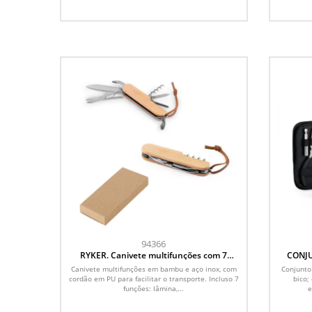
94366
RYKER. Canivete multifunções com 7
CONJU
funções, em bambu e aço inox
Canivete multifunções em bambu e aço inox, com
Conjunto
cordão em PU para facilitar o transporte. Incluso 7
bico;
funções: lâmina,...
e