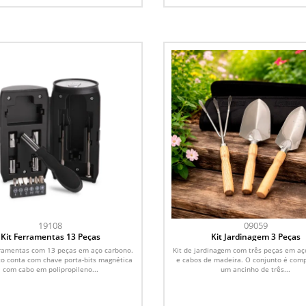
19108
09059
Kit Ferramentas 13 Peças
Kit Jardinagem 3 Peças
rramentas com 13 peças em aço carbono.
Kit de jardinagem com três peças em aç
o conta com chave porta-bits magnética
e cabos de madeira. O conjunto é com
com cabo em polipropileno...
um ancinho de três...