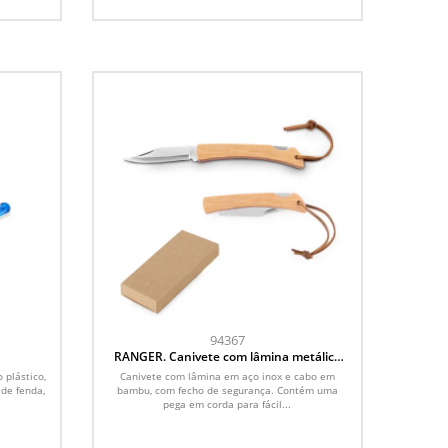
94367
RANGER. Canivete com lâmina metálica
em aço inox e cabo em bambu
 plástico,
Canivete com lâmina em aço inox e cabo em
de fenda,
bambu, com fecho de segurança. Contém uma
pega em corda para fácil...