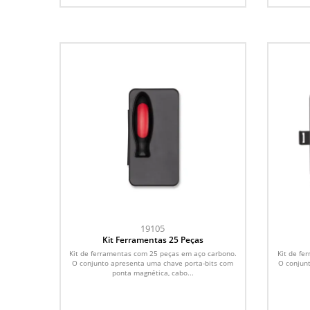
19105
Kit Ferramentas 25 Peças
Kit de ferramentas com 25 peças em aço carbono.
Kit de fe
O conjunto apresenta uma chave porta-bits com
O conjunt
ponta magnética, cabo...