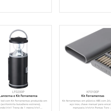
LF0200P
KF0100P
Lanterna e Kit Ferramenta
Kit Ferramentas
 led com Kit Ferramentas produzida em
Kit ferramentas em plástico ABS com 24
 (acrilonitrila butadieno estireno),
aço inox, chave manual para encai
endo:\r\n1 Trena de 1 metro;\r\n1...
manuseio.\r\n\r\n Pontas Torx -.