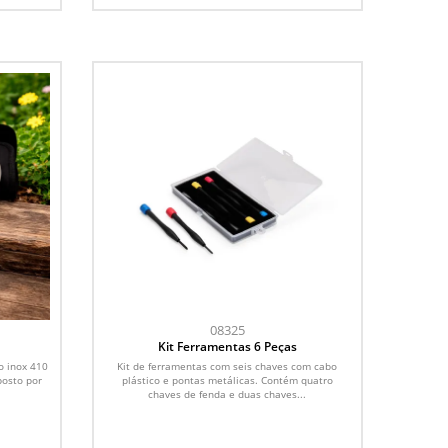
08325
Kit Ferramentas 6 Peças
o inox 410
Kit de ferramentas com seis chaves com cabo
posto por
plástico e pontas metálicas. Contém quatro
chaves de fenda e duas chaves...