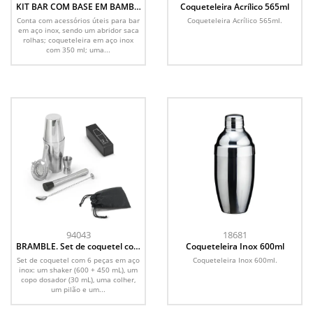
KIT BAR COM BASE EM BAMBU
Coqueteleira Acrílico 565ml
- 11 PÇS
Conta com acessórios úteis para bar
Coqueteleira Acrílico 565ml.
em aço inox, sendo um abridor saca
rolhas; coqueteleira em aço inox
com 350 ml; uma...
94043
18681
BRAMBLE. Set de coquetel com
Coqueteleira Inox 600ml
6 peças em aço inox
Set de coquetel com 6 peças em aço
Coqueteleira Inox 600ml.
inox: um shaker (600 + 450 mL), um
copo dosador (30 mL), uma colher,
um pilão e um...