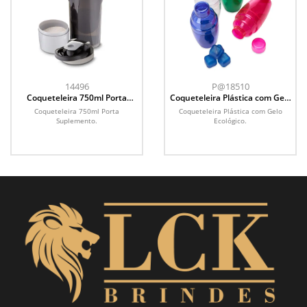
14496
P@18510
Coqueteleira 750ml Porta
Coqueteleira Plástica com Gelo
Suplemento
Ecológico
Coqueteleira 750ml Porta
Coqueteleira Plástica com Gelo
Suplemento.
Ecológico.