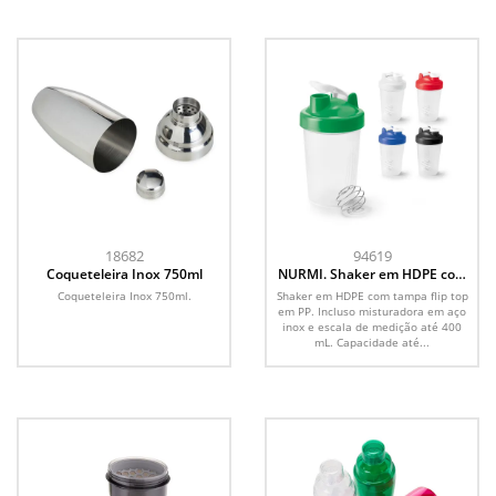
18682
94619
Coqueteleira Inox 750ml
NURMI. Shaker em HDPE com
tampa flip top em PP (550 mL)
Coqueteleira Inox 750ml.
Shaker em HDPE com tampa flip top
em PP. Incluso misturadora em aço
inox e escala de medição até 400
mL. Capacidade até...