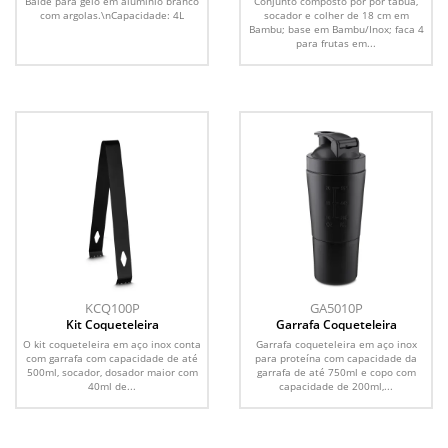
Balde para gelo em alumínio branco
Conjunto composto por por tábua,
PÇS
com argolas.\nCapacidade: 4L
socador e colher de 18 cm em
Bambu; base em Bambu/Inox; faca 4
para frutas em...
KCQ100P
GA5010P
Kit Coqueteleira
Garrafa Coqueteleira
O kit coqueteleira em aço inox conta
Garrafa coqueteleira em aço inox
com garrafa com capacidade de até
para proteína com capacidade da
500ml, socador, dosador maior com
garrafa de até 750ml e copo com
40ml de...
capacidade de 200ml,...