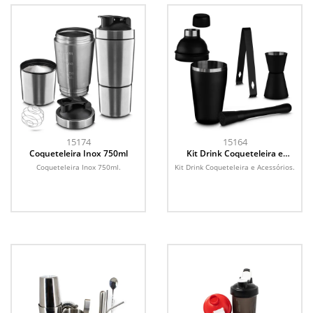
15174
15164
Coqueteleira Inox 750ml
Kit Drink Coqueteleira e
Acessórios
Coqueteleira Inox 750ml.
Kit Drink Coqueteleira e Acessórios.