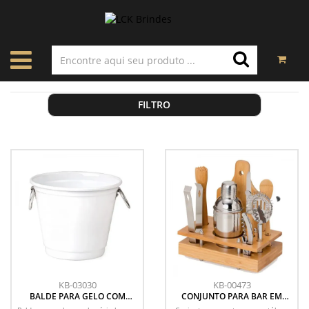
FILTRO
KB-03030
KB-00473
BALDE PARA GELO COM
CONJUNTO PARA BAR EM
ARGOLAS - BRANCO - 4L
BAMBU / MADEIRA / INOX - 8