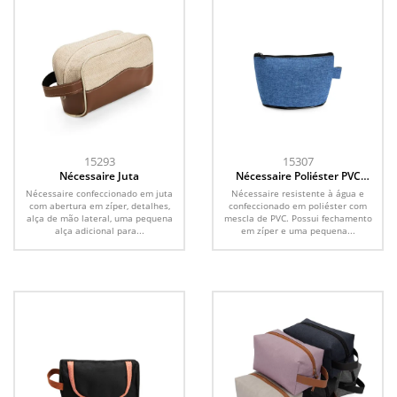
15293
15307
Nécessaire Juta
Nécessaire Poliéster PVC
Mescla
Nécessaire confeccionado em juta
Nécessaire resistente à água e
com abertura em zíper, detalhes,
confeccionado em poliéster com
alça de mão lateral, uma pequena
mescla de PVC. Possui fechamento
alça adicional para...
em zíper e uma pequena...