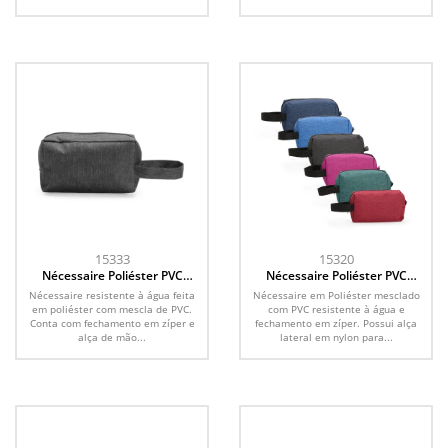
15333
15320
Nécessaire Poliéster PVC
Nécessaire Poliéster PVC
Mescla
Mescla
Nécessaire resistente à água feita
Nécessaire em Poliéster mesclado
em poliéster com mescla de PVC.
com PVC resistente à água e
Conta com fechamento em zíper e
fechamento em zíper. Possui alça
alça de mão...
lateral em nylon para...