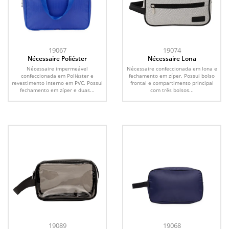
19067
19074
Nécessaire Poliéster
Nécessaire Lona
Nécessaire impermeável
Nécessaire confeccionada em lona e
confeccionada em Poliéster e
fechamento em zíper. Possui bolso
revestimento interno em PVC. Possui
frontal e compartimento principal
fechamento em zíper e duas...
com três bolsos...
19089
19068