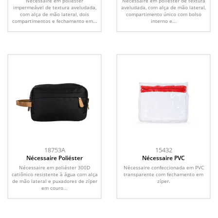
Nécessaire em poliéster
Nécessaire em poliéster de textura
impermeável de textura aveludada,
aveludada, com alça de mão lateral,
com alça de mão lateral, dois
compartimento único com bolso
compartimentos e fechamento em...
interno e...
18753A
15432
Nécessaire Poliéster
Nécessaire PVC
Nécessaire em poliéster 300D
Nécessaire confeccionada em PVC
catiônico resistente à água com alça
transparente com fechamento em
de mão lateral e puxadores de zíper
zíper.
em couro...