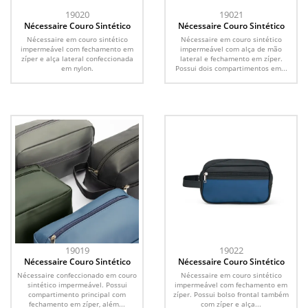
19020
19021
Nécessaire Couro Sintético
Nécessaire Couro Sintético
Nécessaire em couro sintético
Nécessaire em couro sintético
impermeável com fechamento em
impermeável com alça de mão
zíper e alça lateral confeccionada
lateral e fechamento em zíper.
em nylon.
Possui dois compartimentos em...
19019
19022
Nécessaire Couro Sintético
Nécessaire Couro Sintético
Nécessaire confeccionado em couro
Nécessaire em couro sintético
sintético impermeável. Possui
impermeável com fechamento em
compartimento principal com
zíper. Possui bolso frontal também
fechamento em zíper, além...
com zíper e alça...