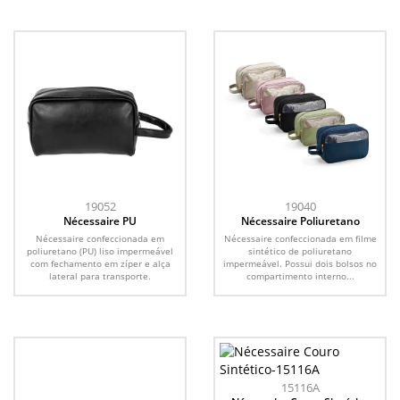
19052
19040
Nécessaire PU
Nécessaire Poliuretano
Nécessaire confeccionada em
Nécessaire confeccionada em filme
poliuretano (PU) liso impermeável
sintético de poliuretano
com fechamento em zíper e alça
impermeável. Possui dois bolsos no
lateral para transporte.
compartimento interno...
15116A