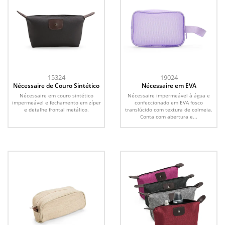
15324
19024
Nécessaire de Couro Sintético
Nécessaire em EVA
Nécessaire em couro sintético
Nécessaire impermeável à água e
impermeável e fechamento em zíper
confeccionado em EVA fosco
e detalhe frontal metálico.
translúcido com textura de colmeia.
Conta com abertura e...