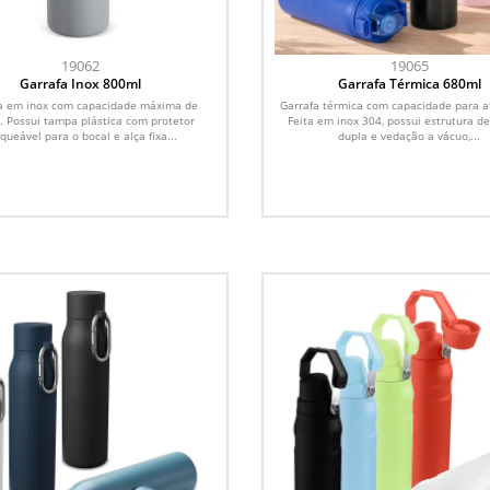
19062
19065
Garrafa Inox 800ml
Garrafa Térmica 680ml
a em inox com capacidade máxima de
Garrafa térmica com capacidade para a
. Possui tampa plástica com protetor
Feita em inox 304, possui estrutura d
queável para o bocal e alça fixa...
dupla e vedação a vácuo,...