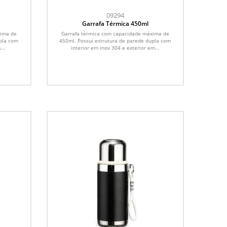
09294
Garrafa Térmica 450ml
xima de
Garrafa térmica com capacidade máxima de
upla com
450ml. Possui estrutura de parede dupla com
...
interior em inox 304 e exterior em...