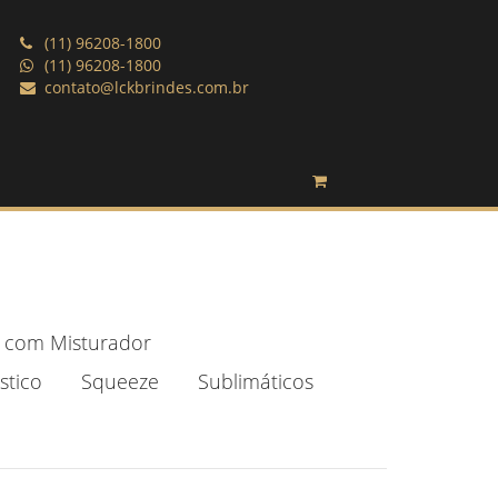
(11) 96208-1800
(11) 96208-1800
contato@lckbrindes.com.br
 com Misturador
stico
Squeeze
Sublimáticos