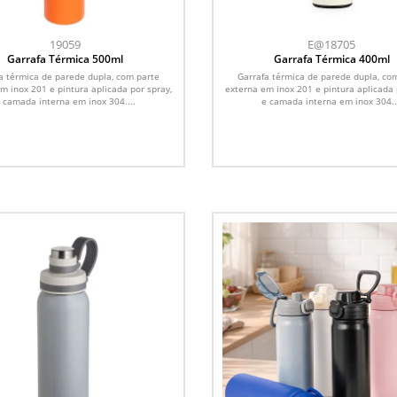
19059
E@18705
Garrafa Térmica 500ml
Garrafa Térmica 400ml
a térmica de parede dupla, com parte
Garrafa térmica de parede dupla, co
m inox 201 e pintura aplicada por spray,
externa em inox 201 e pintura aplicada 
 camada interna em inox 304....
e camada interna em inox 304..