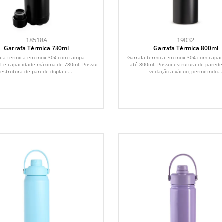
18518A
19032
Garrafa Térmica 780ml
Garrafa Térmica 800ml
afa térmica em inox 304 com tampa
Garrafa térmica em inox 304 com capa
l e capacidade máxima de 780ml. Possui
até 800ml. Possui estrutura de parede
estrutura de parede dupla e...
vedação a vácuo, permitindo...