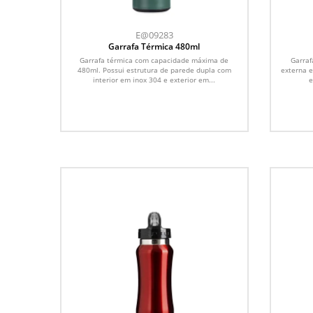
E@09283
Garrafa Térmica 480ml
Garrafa térmica com capacidade máxima de
Garraf
480ml. Possui estrutura de parede dupla com
externa e
interior em inox 304 e exterior em...
e