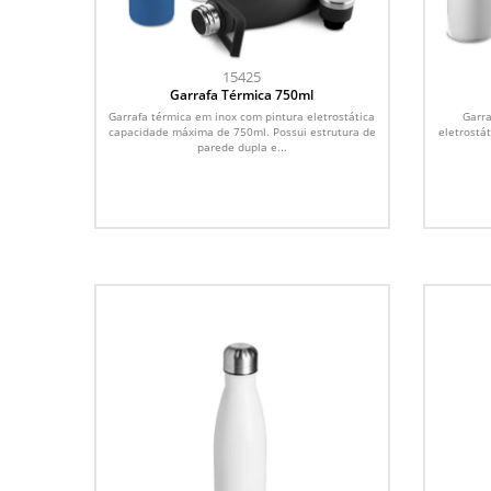
15425
Garrafa Térmica 750ml
Garrafa térmica em inox com pintura eletrostática
Garra
capacidade máxima de 750ml. Possui estrutura de
eletrostá
parede dupla e...