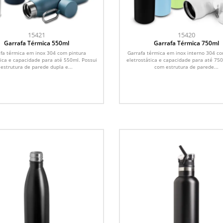
15421
15420
Garrafa Térmica 550ml
Garrafa Térmica 750ml
fa térmica em inox 304 com pintura
Garrafa térmica em inox interno 304 co
tica e capacidade para até 550ml. Possui
eletrostática e capacidade para até 75
estrutura de parede dupla e...
com estrutura de parede...