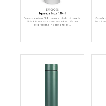
E@09298
Squeeze Inox 450ml
Squeeze em inox 304 com capacidade máxima de
Garrafa 
450ml. Possui tampa rosqueável em plástico
Possui es
polipropileno (PP) com anel de...