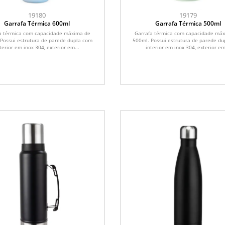
19180
19179
Garrafa Térmica 600ml
Garrafa Térmica 500ml
a térmica com capacidade máxima de
Garrafa térmica com capacidade má
Possui estrutura de parede dupla com
500ml. Possui estrutura de parede d
terior em inox 304, exterior em...
interior em inox 304, exterior em