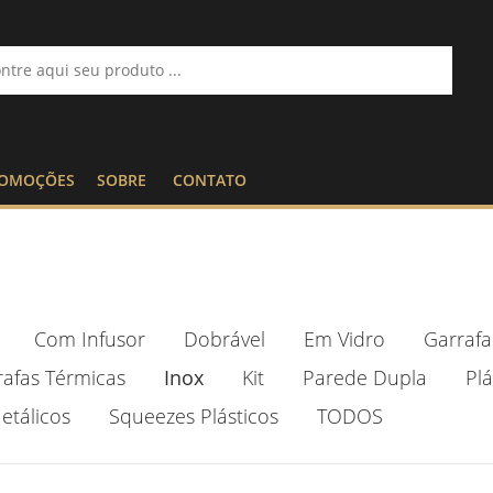
OMOÇÕES
SOBRE
CONTATO
Com Infusor
Dobrável
Em Vidro
Garrafa
rafas Térmicas
Inox
Kit
Parede Dupla
Plá
etálicos
Squeezes Plásticos
TODOS