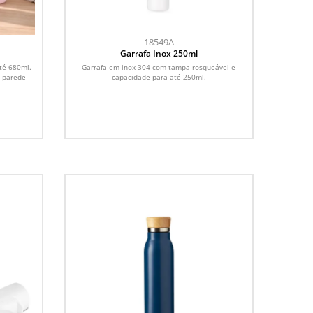
18549A
Garrafa Inox 250ml
té 680ml.
Garrafa em inox 304 com tampa rosqueável e
e parede
capacidade para até 250ml.