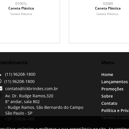
01091L
02089
Caneta Plástica
Caneta Plástica
Caneta Plástica
Caneta Plástica.
tendimento
Menu
(11) 96208-1800
Home
(11) 96208-1800
Lançamentos
contato@lckbrindes.com.br
Promoções
Av. Dr. Rudge Ramos,
320
Sobre
8° andar, sala 802
Contato
- Rudge Ramos, São Bernardo do Campo
Política e Pri
São Paulo -
SP
Termos e con
CEP: 09636-000
onalizar anúncios e melhorar a sua experiência no site. Ao contin