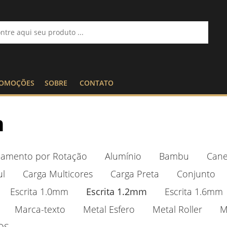
OMOÇÕES
SOBRE
CONTATO
m
namento por Rotação
Alumínio
Bambu
Cane
ul
Carga Multicores
Carga Preta
Conjunto
Escrita 1.0mm
Escrita 1.2mm
Escrita 1.6mm
Marca-texto
Metal Esfero
Metal Roller
M