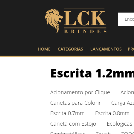
HOME
CATEGORIAS
LANÇAMENTOS
PR
Escrita 1.2m
Acionamento por Clique
Acio
Canetas para Colorir
Carga Az
Escrita 0.7mm
Escrita 0.8mm
Caneta com Estojo
Ecológicas