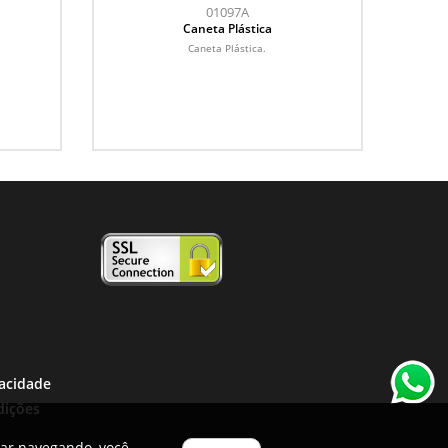
01097A
Caneta Plástica
Caneta Plástica.
vacidade
dições
uar navegando, você