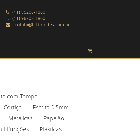
(11) 96208-1800
(11) 96208-1800
contato@lckbrindes.com.br
ta com Tampa
Cortiça
Escrita 0.5mm
Metálicas
Papelão
ultifunções
Plásticas