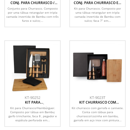
CONJ. PARA CHURRASCO /
CONJ. PARA CHURRASCO EM
COZINHA EM BAMBU /
BAMBU / MADEIRA / INOX
Conjunto para Churrasco. Composto
Kit para Churrasco. Composto por
MADEIRA / INOX CALIFORNIA -
DALLAS - 6 PÇS
por uma tábua retangular em tripla
uma tábua retangular em tripla
6 PÇS
camada invertida de Bambu com três
camada invertida de Bambu com
furos e sulco;...
sulco; faca 7” em...
KT-90252
KT-9023T
KIT PARA
KIT CHURRASCO COM
CHURRASCO/HAMBÚRGUER
GARRAFA E CANIVETE - 6 PÇS
Kit para Churrasco/Hambúrguer.
Kit churrasco com garrafa e canivete.
COM PEGADOR E ESPÁTULA - 6
Composto por tábua em Bambu;
Conta com tábua para
PÇS
garfo trinchante, faca 8 , pegador e
churrasco/cozinha em bambu,
espátula perfurada em...
garrafa em aço inox com pintura...