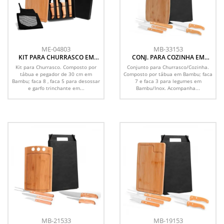
ME-04803
MB-33153
KIT PARA CHURRASCO EM
CONJ. PARA COZINHA EM
BAMBU / MADEIRA / INOX
BAMBU / MADEIRA / INOX - 6
Kit para Churrasco. Composto por
Conjunto para Churrasco/Cozinha.
COM AVENTAL - 6 PÇS
PÇS
tábua e pegador de 30 cm em
Composto por tábua em Bambu; faca
Bambu; faca 8 , faca 5 para desossar
7 e faca 3 para legumes em
e garfo trinchante em...
Bambu/Inox. Acompanha...
MB-21533
MB-19153