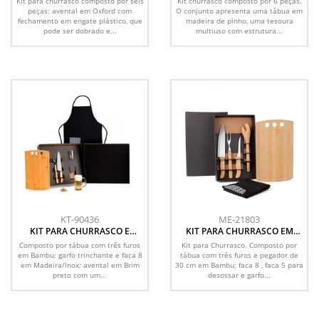
Kit para churrasco composto por seis
Kit churrasco composto por 6 peças.
peças: avental em Oxford com
O conjunto apresenta uma tábua em
fechamento em engate plástico, que
madeira de pinho, uma tesoura
pode ser dobrado e...
multiuso com estrutura...
KT-90436
ME-21803
KIT PARA CHURRASCO E
KIT PARA CHURRASCO EM
CERVEJA - 6 PÇS
BAMBU / MADEIRA / INOX
Composto por tábua com três furos
Kit para Churrasco. Composto por
COM AVENTAL - 6 PÇS
em Bambu; garfo trinchante e faca 8
tábua com três furos e pegador de
em Madeira/Inox; avental em Brim
30 cm em Bambu; faca 8 , faca 5 para
preto com um...
desossar e garfo...