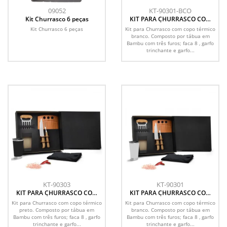
09052
KT-90301-BCO
Kit Churrasco 6 peças
KIT PARA CHURRASCO COM
COPO TÉRMICO - 6 PÇS
Kit Churrasco 6 peças
Kit para Churrasco com copo térmico
branco. Composto por tábua em
Bambu com três furos; faca 8 , garfo
trinchante e garfo...
KT-90303
KT-90301
KIT PARA CHURRASCO COM
KIT PARA CHURRASCO COM
COPO TÉRMICO - 6 PÇS
COPO TÉRMICO - 6 PÇS
Kit para Churrasco com copo térmico
Kit para Churrasco com copo térmico
preto. Composto por tábua em
branco. Composto por tábua em
Bambu com três furos; faca 8 , garfo
Bambu com três furos; faca 8 , garfo
trinchante e garfo...
trinchante e garfo...