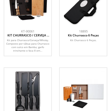
KT-90061
18895
KIT CHURRASCO / CERVEJA /
Kit Churrasco 6 Peças
WHISKY - 6 PÇS
Kit para Churrasco/Cerveja/Whisky.
Kit Churrasco 6 Peças.
Composto por tábua para Churrasco
com sulco em Bambu; garfo
trinchante e faca 8 em...