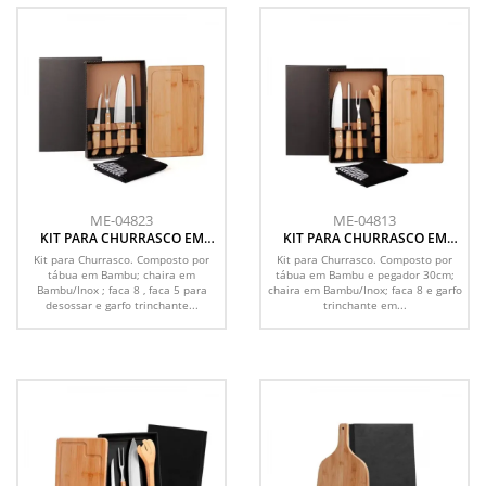
ME-04823
ME-04813
KIT PARA CHURRASCO EM
KIT PARA CHURRASCO EM
BAMBU / MADEIRA / INOX
BAMBU / MADEIRA / INOX
Kit para Churrasco. Composto por
Kit para Churrasco. Composto por
COM AVENTAL - 6 PÇS
COM AVENTAL - 6 PÇS
tábua em Bambu; chaira em
tábua em Bambu e pegador 30cm;
Bambu/Inox ; faca 8 , faca 5 para
chaira em Bambu/Inox; faca 8 e garfo
desossar e garfo trinchante...
trinchante em...