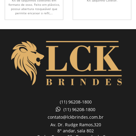
Kit de saquinhos coletores em
Kit Saquinho Coletor.
formato de osso. Feito em plástico,
possui abertura rosqueável que
permite encaixar o refil,...
(11) 96208-1800
(11) 96208-1800
contato@lckbrindes.com.br
Av. Dr. Rudge Ramos,
320
8° andar, sala 802