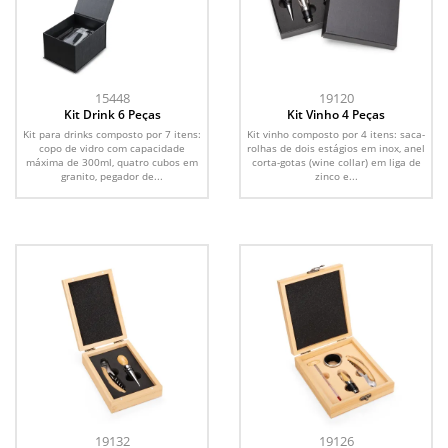
15448
19120
Kit Drink 6 Peças
Kit Vinho 4 Peças
Kit para drinks composto por 7 itens:
Kit vinho composto por 4 itens: saca-
copo de vidro com capacidade
rolhas de dois estágios em inox, anel
máxima de 300ml, quatro cubos em
corta-gotas (wine collar) em liga de
granito, pegador de...
zinco e...
19132
19126