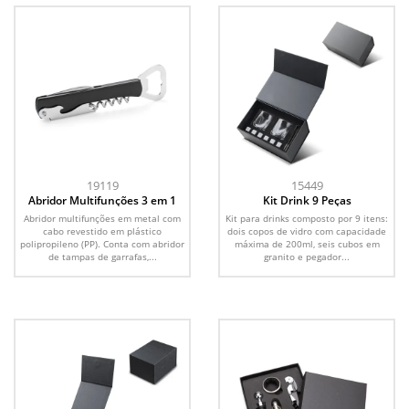
19119
15449
Abridor Multifunções 3 em 1
Kit Drink 9 Peças
Abridor multifunções em metal com
Kit para drinks composto por 9 itens:
cabo revestido em plástico
dois copos de vidro com capacidade
polipropileno (PP). Conta com abridor
máxima de 200ml, seis cubos em
de tampas de garrafas,...
granito e pegador...