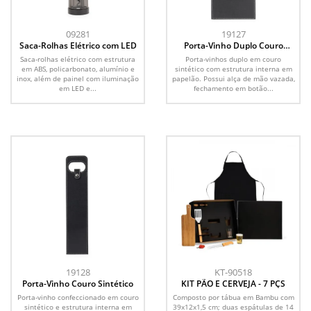
09281
19127
Saca-Rolhas Elétrico com LED
Porta-Vinho Duplo Couro
Sintético
Saca-rolhas elétrico com estrutura
Porta-vinhos duplo em couro
em ABS, policarbonato, alumínio e
sintético com estrutura interna em
inox, além de painel com iluminação
papelão. Possui alça de mão vazada,
em LED e...
fechamento em botão...
19128
KT-90518
Porta-Vinho Couro Sintético
KIT PÃO E CERVEJA - 7 PÇS
Porta-vinho confeccionado em couro
Composto por tábua em Bambu com
sintético e estrutura interna em
39x12x1,5 cm; duas espátulas de 14