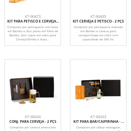
KT-90473
KT-90435
KIT PARA PETISCO E CERVEJA -
KIT CERVEJA E PETISCO - 2 PÇS
7 PÇS
Composto por petisqueira com base
Composto por petisqueira redonda
em Bambu e dois potes em Fibra de
em Bambu e caneca para
Bambu; dois copos em vidro para
cerveja/chopp em vidro com
Cerveja/Drinks e duas...
capacidade de 340 ml.
KT-90434
KT-90433
CONJ. PARA CERVEJA - 2 PÇS
KIT PARA BAR/CAIPIRINHA - 5
PÇS
Composto por caneca americana
Composto por tábua retangular,