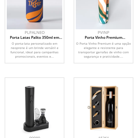
PLPALNEO
PVINP
Porta Latas Palito 350ml em
Porta Vinho Premium
Neoprene Personalizado
Personalizado
O porta-lata personalizado em
O Porta Vinho Premium é uma opção
neoprene é um brinde versátil e
elegante e resistente para
funcional, ideal para campanhas
transportar garrafas de vinho com
promocionais, eventos e...
segurança e praticidade....