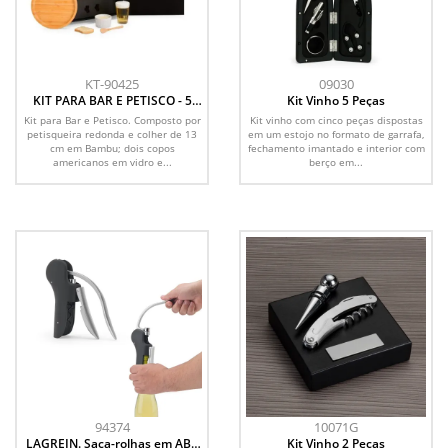
KT-90425
09030
KIT PARA BAR E PETISCO - 5
Kit Vinho 5 Peças
PÇS
Kit para Bar e Petisco. Composto por
Kit vinho com cinco peças dispostas
petisqueira redonda e colher de 13
em um estojo no formato de garrafa,
cm em Bambu; dois copos
fechamento imantado e interior com
americanos em vidro e...
berço em...
94374
10071G
LAGREIN. Saca-rolhas em ABS
Kit Vinho 2 Peças