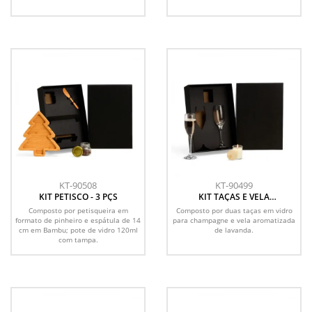
KT-90508
KT-90499
KIT PETISCO - 3 PÇS
KIT TAÇAS E VELA
AROMATIZADA - 3 PÇS
Composto por petisqueira em
Composto por duas taças em vidro
formato de pinheiro e espátula de 14
para champagne e vela aromatizada
cm em Bambu; pote de vidro 120ml
de lavanda.
com tampa.