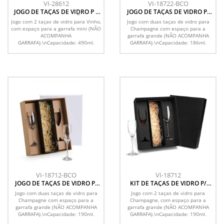
VI-28612
VI-18722-BCO
JOGO DE TAÇAS DE VIDRO P /
JOGO DE TAÇAS DE VIDRO P/
VINHO - 2 PÇS - NÃO
CHAMPAGNE 186 ML - 2 PÇS -
Jogo com 2 taças de vidro para Vinho,
Jogo com duas taças de vidro para
ACOMPANHA A GARRAFA
NÃO ACOMPANHA A GARRAFA
com espaço para a garrafa mini (NÃO
Champagne com espaço para a
ACOMPANHA
garrafa grande (NÃO ACOMPANHA
GARRAFA).\nCapacidade: 490ml.
GARRAFA).\nCapacidade: 186ml.
VI-18712-BCO
VI-18712
JOGO DE TAÇAS DE VIDRO P/
KIT DE TAÇAS DE VIDRO P/
CHAMPAGNE 190 ML - 2 PÇS -
CHAMPAGNE 190 ML - 2 PÇS
Jogo com duas taças de vidro para
Jogo com 2 taças de vidro para
NÃO ACOMPANHA A GARRAFA
Champagne com espaço para a
Champagne, com espaço para a
garrafa grande (NÃO ACOMPANHA
garrafa grande (NÃO ACOMPANHA
GARRAFA).\nCapacidade: 190ml.
GARRAFA).\nCapacidade: 190ml.