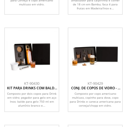
para Cerveja e copo americano
amassador para caipirinha e colher
multiuso em vidro.
de 18 cm em Bambu; faca 4 para
frutas em Madeira/Inox e...
KT-90430
KT-90429
KIT PARA DRINKS COM BALDE
CONJ. DE COPOS DE VIDRO - 4
- NÃO ACOMPANHA A
PÇS
Composto por dois copos para Drink
Composto por copo americano
GARRAFA - 4 PÇS
em vidro; pegador para gelo em aço
multiuso, copinho para dose, copo
Inox; balde para gelo 750 ml em
para Drinks e caneca americana para
alumínio branco e...
cerveja/chopp em vidro.