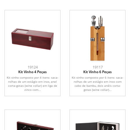
19124
19117
Kit Vinho 4 Peças
Kit Vinho 6 Peças
Kit vinho composto por 4 itens: saca-
Kit vinho composto por 6 itens: saca-
rolhas de um estágio em inox, anel
rolhas de um estágio em inox com
corta-gotas (wine collar) em liga de
cabo de bambu, dois anéis corta-
zinco com...
gotas (wine collar)...