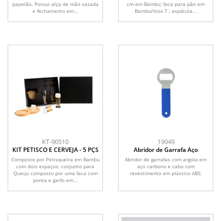
papelão. Possui alça de mão vazada
cm em Bambu; faca para pão em
e fechamento em...
Bambu/Inox 7 ; espátula...
KT-90510
19049
KIT PETISCO E CERVEJA - 5 PÇS
Abridor de Garrafa Aço
Composto por Petisqueira em Bambu
Abridor de garrafas com argola em
com dois espaços; conjunto para
aço carbono e cabo com
Queijo composto por uma faca com
revestimento em plástico ABS.
ponta e garfo em...