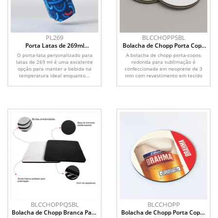
PL269
BLCCHOPPSBL
Porta Latas de 269ml
Bolacha de Chopp Porta Copo
Personalizado
em Branco Sublimação
O porta-lata personalizado para
A bolacha de chopp porta-copos
latas de 269 ml é uma excelente
redonda para sublimação é
opção para manter a bebida na
confeccionada em neoprene de 3
temperatura ideal enquanto...
mm com revestimento em tecido
de...
BLCCHOPPQSBL
BLCCHOPP
Bolacha de Chopp Branca Para
Bolacha de Chopp Porta Copos