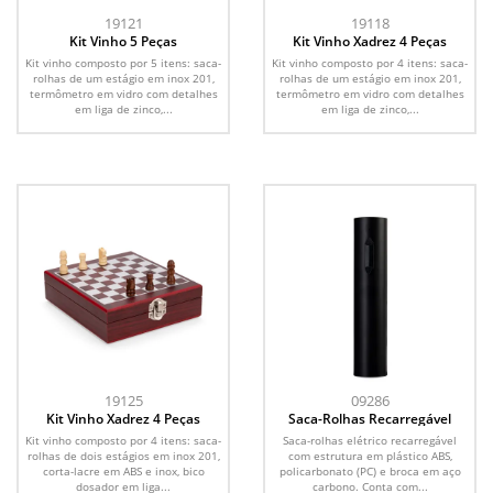
19121
19118
Kit Vinho 5 Peças
Kit Vinho Xadrez 4 Peças
Kit vinho composto por 5 itens: saca-
Kit vinho composto por 4 itens: saca-
rolhas de um estágio em inox 201,
rolhas de um estágio em inox 201,
termômetro em vidro com detalhes
termômetro em vidro com detalhes
em liga de zinco,...
em liga de zinco,...
19125
09286
Kit Vinho Xadrez 4 Peças
Saca-Rolhas Recarregável
Kit vinho composto por 4 itens: saca-
Saca-rolhas elétrico recarregável
rolhas de dois estágios em inox 201,
com estrutura em plástico ABS,
corta-lacre em ABS e inox, bico
policarbonato (PC) e broca em aço
dosador em liga...
carbono. Conta com...