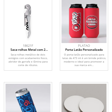
18621F
PLATAO
Saca-rolhas Metal com 2
Porta Latão Personalizado
Estágios
Saca-rolhas metálico de dois
O porta-latão personalizado para
estágios com acabamento fosco,
latas de 473 ml é um brinde prático,
abridor de garrafa e lâmina para
moderno e ideal para promover a
corte de rótulos.
sua marca em...