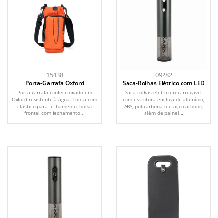
15438
09282
Porta-Garrafa Oxford
Saca-Rolhas Elétrico com LED
Porta-garrafa confeccionado em
Saca-rolhas elétrico recarregável
Oxford resistente à água. Conta com
com estrutura em liga de alumínio,
elástico para fechamento, bolso
ABS, policarbonato e aço carbono,
frontal com fechamento...
além de painel...