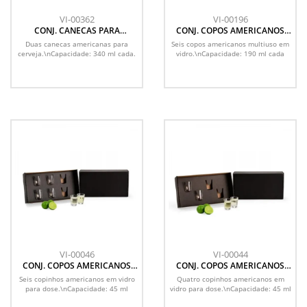
VI-00362
VI-00196
CONJ. CANECAS PARA
CONJ. COPOS AMERICANOS
CERVEJA/CHOPP - 2 PÇS
MULTIUSO - 190 ML - 6 PÇS
Duas canecas americanas para
Seis copos americanos multiuso em
cerveja.\nCapacidade: 340 ml cada.
vidro.\nCapacidade: 190 ml cada
VI-00046
VI-00044
CONJ. COPOS AMERICANOS
CONJ. COPOS AMERICANOS
PARA DOSE - 6 PÇS
PARA DOSE - 4 PÇS
Seis copinhos americanos em vidro
Quatro copinhos americanos em
para dose.\nCapacidade: 45 ml
vidro para dose.\nCapacidade: 45 ml