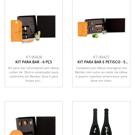
KT-90428
KT-90427
KIT PARA BAR - 6 PÇS
KIT PARA BAR E PETISCO - 5
PÇS
Kit para bar.\nComposto por tábua,
Composto por tábua retangular em
colher de 18cm e amassador para
Bambu com sulco ao redor da tábua
caipirinha em Bambu; faca 4 para
e quatro copinhos americanos para
frutas em...
dose em vidro.