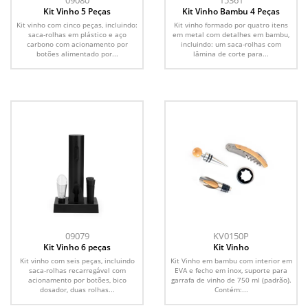
09080
15361
Kit Vinho 5 Peças
Kit Vinho Bambu 4 Peças
Kit vinho com cinco peças, incluindo:
Kit vinho formado por quatro itens
saca-rolhas em plástico e aço
em metal com detalhes em bambu,
carbono com acionamento por
incluindo: um saca-rolhas com
botões alimentado por...
lâmina de corte para...
09079
KV0150P
Kit Vinho 6 peças
Kit Vinho
Kit vinho com seis peças, incluindo
Kit Vinho em bambu com interior em
saca-rolhas recarregável com
EVA e fecho em inox, suporte para
acionamento por botões, bico
garrafa de vinho de 750 ml (padrão).
dosador, duas rolhas...
Contém:...