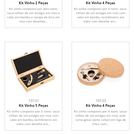
Kit Vinho 2 Peças
Kit Vinho 4 Peças
Kit vinho composto por dois itens:
Kit vinho composto por 4 itens: saca-
saca-rolhas de um estágio em inox e
rolhas de um estágio em inox com
cabo em bambu e tampa de bico em
cabo em bambu, termômetro em
inox com detalhes...
vidro com detalhe em...
19131
19133
Kit Vinho 5 Peças
Kit Vinho 4 Peças
Kit vinho composto por 5 itens: saca-
Kit vinho composto por 4 itens: saca-
rolhas de um estágio em inox com
rolhas de um estágio em inox, anel
cabo em bambu, termômetro em
corta-gotas (wine collar) em liga de
vidro com detalhe em...
zinco com...