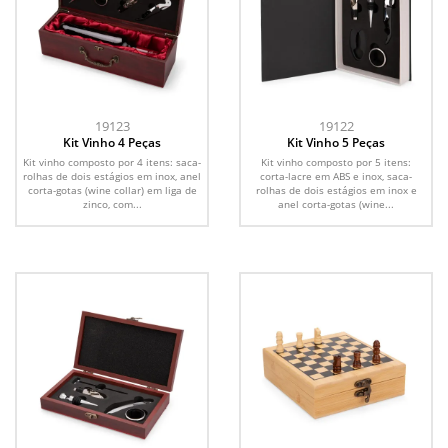
19123
19122
Kit Vinho 4 Peças
Kit Vinho 5 Peças
Kit vinho composto por 4 itens: saca-
Kit vinho composto por 5 itens:
rolhas de dois estágios em inox, anel
corta-lacre em ABS e inox, saca-
corta-gotas (wine collar) em liga de
rolhas de dois estágios em inox e
zinco, com...
anel corta-gotas (wine...