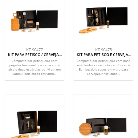
KT-90477
KT-90475
KIT PARA PETISCO / CERVEJA -
KIT PARA PETISCO E CERVEJA -
7 PÇS
7 PÇS
Composto por petisqueira com
Composto por petisqueira com base
pegador funcional que serve como
em Bambu e dois potes em Fibra de
alça e duas espátulas de 14 cm em
Bambu; dois copos em vidro para
Bambu; dois copos em vidro...
Cerveja/Drinks; duas...