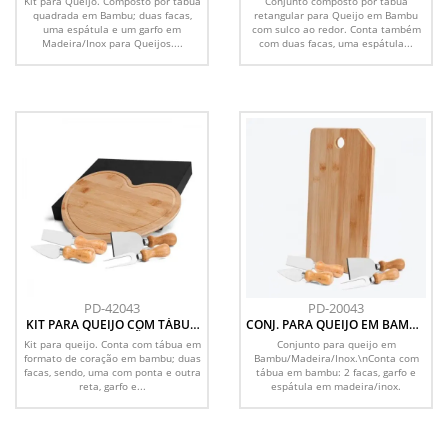
Kit para Queijo. Composto por tábua
Conjunto composto por tábua
quadrada em Bambu; duas facas,
retangular para Queijo em Bambu
uma espátula e um garfo em
com sulco ao redor. Conta também
Madeira/Inox para Queijos....
com duas facas, uma espátula...
PD-42043
PD-20043
KIT PARA QUEIJO COM TÁBUA
CONJ. PARA QUEIJO EM BAMBU
FORMATO CORAÇÃO - 5 PÇS
/ MADEIRA / INOX OREGON - 5
Kit para queijo. Conta com tábua em
Conjunto para queijo em
PÇS
formato de coração em bambu; duas
Bambu/Madeira/Inox.\nConta com
facas, sendo, uma com ponta e outra
tábua em bambu: 2 facas, garfo e
reta, garfo e...
espátula em madeira/inox.