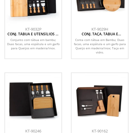
KT-9032P
KT-9029H
CONJ. TÁBUA E UTENSÍLIOS P/
CONJ. TAÇA. TÁBUA E
QUEIJO - 5 PEÇAS
UTENSILIOS - 6 PEÇAS
Conjunto com tábua em bambu;
Conta com tábua em Bambu; Duas
Duas facas, uma espátula e um garfo
facas, uma espátula e um garfo para
para Queijos em madeira/inox.
Queijo em madeira/inox; Taça em
vidro.
KT-90246
KT-90162