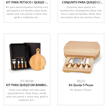
KIT PARA PETISCO / QUEIJO - 5
CONJUNTO PARA QUEIJO C/
PÇS
CEPO EM BAMBU / INOX - 5
Kit para petisco/queijo.\nConta com
Conjunto para queijo em
PÇS
petisqueira em bambu; duas facas,
bambu/inox. Acompanha tábua com
sendo uma com ponta e outra reta,
furo e cepo em bambu; Garfo, faca
garfo e espátula em...
sem ponta, faca com ponta e faca...
KT-90100
05222
KIT PARA QUEIJO EM BAMBU /
Kit Queijo 5 Peças
MADEIRA / INOX - 5 PÇS
Conta com tábua com alça para
Kit Queijo 5 Peças.
queijo/petisco; Duas facas, sendo,
uma com ponta e outra reta, garfo e
espátula em...