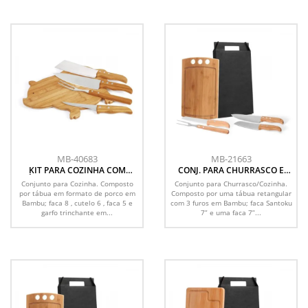
MB-40683
MB-21663
KIT PARA COZINHA COM
CONJ. PARA CHURRASCO E
TÁBUA PORCO EM BAMBU /
COZINHA EM BAMBU /
Conjunto para Cozinha. Composto
Conjunto para Churrasco/Cozinha.
MADEIRA / INOX - 5 PÇS
MADEIRA / INOX - 5 PÇS
por tábua em formato de porco em
Composto por uma tábua retangular
Bambu; faca 8 , cutelo 6 , faca 5 e
com 3 furos em Bambu; faca Santoku
garfo trinchante em...
7” e uma faca 7”...