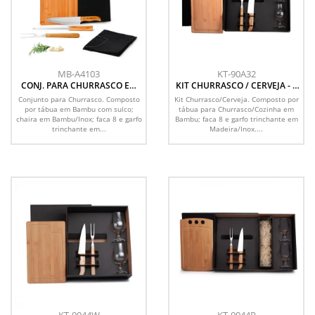
MB-A4103
KT-90A32
CONJ. PARA CHURRASCO EM
KIT CHURRASCO / CERVEJA - 5
BAMBU / MADEIRA / INOX
PÇS
Conjunto para Churrasco. Composto
Kit Churrasco/Cerveja. Composto por
TEXAS - 5 PÇS
por tábua em Bambu com sulco;
tábua para Churrasco/Cozinha em
chaira em Bambu/Inox; faca 8 e garfo
Bambu; faca 8 e garfo trinchante em
trinchante em...
Madeira/Inox....