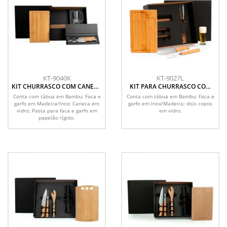
KT-9040K
KT-9027L
KIT CHURRASCO COM CANECA
KIT PARA CHURRASCO COM
- 5 PÇS
COPOS - 5 PÇS
Conta com tábua em Bambu; Faca e
Conta com tábua em Bambu; Faca e
garfo em Madeira/Inox; Caneca em
garfo em Inox/Madeira; dois copos
vidro; Pasta para faca e garfo em
em vidro.
papelão rígido.