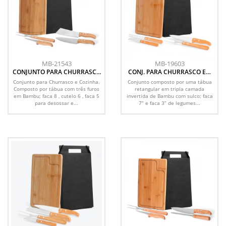
MB-21543
MB-19603
CONJUNTO PARA CHURRASCO
CONJ. PARA CHURRASCO EM
E COZINHA EM BAMBU /
BAMBU / MADEIRA / INOX
Conjunto para Churrasco e Cozinha.
Conjunto composto por uma tábua
MADEIRA / INOX - 5 PÇS
DALLAS - 5 PÇS
Composto por tábua com três furos
retangular em tripla camada
em Bambu; faca 8 , cutelo 6 , faca 5
invertida de Bambu com sulco; faca
para desossar e...
7” e faca 3” de legumes...