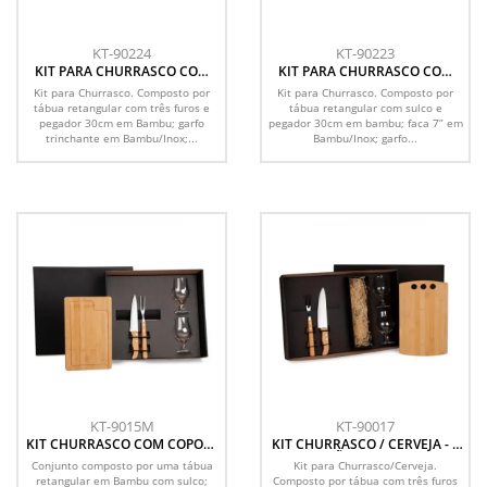
KT-90224
KT-90223
KIT PARA CHURRASCO COM
KIT PARA CHURRASCO COM
ESTEIRA GRILL - 5 PÇS
ESTEIRA GRILL - 5 PÇS
Kit para Churrasco. Composto por
Kit para Churrasco. Composto por
tábua retangular com três furos e
tábua retangular com sulco e
pegador 30cm em Bambu; garfo
pegador 30cm em bambu; faca 7” em
trinchante em Bambu/Inox;...
Bambu/Inox; garfo...
KT-9015M
KT-90017
KIT CHURRASCO COM COPOS -
KIT CHURRASCO / CERVEJA - 5
5 PÇS
PÇS - NÃO ACOMPANHA
Conjunto composto por uma tábua
Kit para Churrasco/Cerveja.
GARRAFA
retangular em Bambu com sulco;
Composto por tábua com três furos