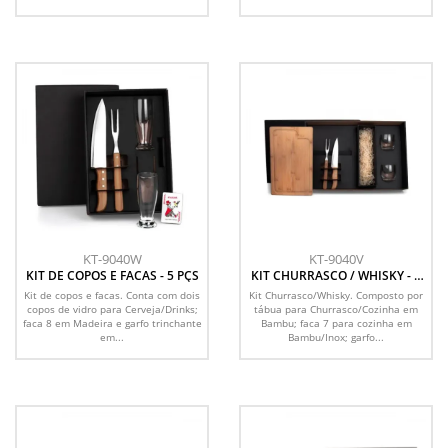
KT-9040W
KT-9040V
KIT DE COPOS E FACAS - 5 PÇS
KIT CHURRASCO / WHISKY - 5
PÇS
Kit de copos e facas. Conta com dois
Kit Churrasco/Whisky. Composto por
copos de vidro para Cerveja/Drinks;
tábua para Churrasco/Cozinha em
faca 8 em Madeira e garfo trinchante
Bambu; faca 7 para cozinha em
em...
Bambu/Inox; garfo...