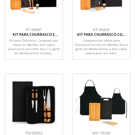
KT-90481
KT-90424
KIT PARA CHURRASCO E
KIT PARA CHURRASCO COM
CERVEJA - 5 PÇS
COPOS - 5 PÇS
Kit para Churrasco. Composto por
Composto por tábua para
tábua em Bambu; dois copos
Churrasco/Cozinha em Bambu; faca e
americanos em vidro; faca 7 e garfo
garfo em Madeira/Inox e dois copos
em Madeira/Inox \nComo...
americanos em vidro.
PB-00043
MX-19C66