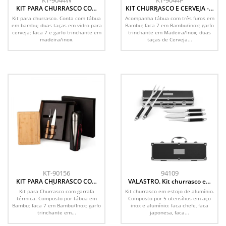
KT-9044W
KT-9044P
KIT PARA CHURRASCO COM
KIT CHURRASCO E CERVEJA - 5
COPOS - 5 PÇS
PÇS - NÃO ACOMPANHA
Kit para churrasco. Conta com tábua
Acompanha tábua com três furos em
GARRAFA
em bambu; duas taças em vidro para
Bambu; faca 7 em Bambu/inox; garfo
cerveja; faca 7 e garfo trinchante em
trinchante em Madeira/Inox; duas
madeira/inox.
taças de Cerveja...
KT-90156
94109
KIT PARA CHURRASCO COM
VALASTRO. Kit churrasco em
GARRAFA TÉRMICA - 5 PÇS
estojo de alumínio com 5
Kit para Churrasco com garrafa
Kit churrasco em estojo de alumínio.
utensílios em aço inox e
térmica. Composto por tábua em
Composto por 5 utensílios em aço
alumínio
Bambu; faca 7 em Bambu/Inox; garfo
inox e alumínio: faca chefe, faca
trinchante em...
japonesa, faca...