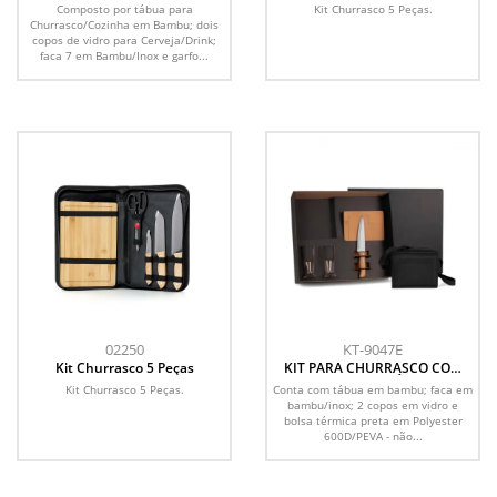
COPOS - 5 PÇS
Composto por tábua para
Kit Churrasco 5 Peças.
Churrasco/Cozinha em Bambu; dois
copos de vidro para Cerveja/Drink;
faca 7 em Bambu/Inox e garfo...
02250
KT-9047E
Kit Churrasco 5 Peças
KIT PARA CHURRASCO COM
COPOS E BOLSA TÉRMICA - 5
Kit Churrasco 5 Peças.
Conta com tábua em bambu; faca em
PÇS
bambu/inox; 2 copos em vidro e
bolsa térmica preta em Polyester
600D/PEVA - não...