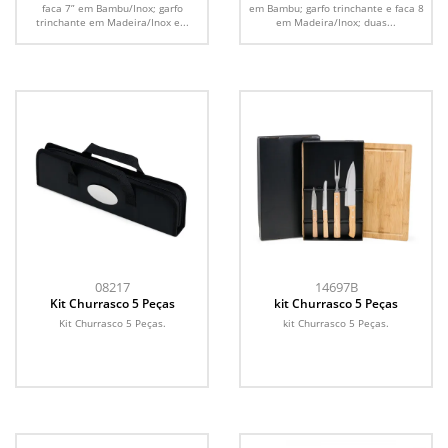
faca 7” em Bambu/Inox; garfo
em Bambu; garfo trinchante e faca 8
trinchante em Madeira/Inox e...
em Madeira/Inox; duas...
08217
14697B
Kit Churrasco 5 Peças
kit Churrasco 5 Peças
Kit Churrasco 5 Peças.
kit Churrasco 5 Peças.