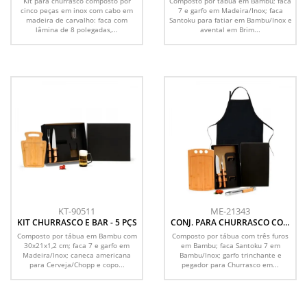
Kit para churrasco composto por
Composto por tábua em Bambu; faca
cinco peças em inox com cabo em
7 e garfo em Madeira/Inox; faca
madeira de carvalho: faca com
Santoku para fatiar em Bambu/Inox e
lâmina de 8 polegadas,...
avental em Brim...
KT-90511
ME-21343
KIT CHURRASCO E BAR - 5 PÇS
CONJ. PARA CHURRASCO COM
AVENTAL - 5 PÇS
Composto por tábua em Bambu com
Composto por tábua com três furos
30x21x1,2 cm; faca 7 e garfo em
em Bambu; faca Santoku 7 em
Madeira/Inox; caneca americana
Bambu/Inox; garfo trinchante e
para Cerveja/Chopp e copo...
pegador para Churrasco em...