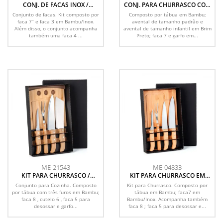
CONJ. DE FACAS INOX /
CONJ. PARA CHURRASCO COM
MADEIRA / BAMBU COM
AVENTAL E AVENTAL MINI - 5
Conjunto de facas. Kit composto por
Composto por tábua em Bambu;
ESTOJO - 5 PÇS
PÇS
faca 7” e faca 3 em Bambu/Inox.
avental de tamanho padrão e
Além disso, o conjunto acompanha
avental de tamanho infantil em Brim
também uma faca 4 ...
Preto; faca 7 e garfo em...
ME-21543
ME-04833
KIT PARA CHURRASCO /
KIT PARA CHURRASCO EM
COZINHA EM BAMBU /
BAMBU / MADEIRA / INOX - 5
Conjunto para Cozinha. Composto
Kit para Churrasco. Composto por
MADEIRA / INOX - 5 PÇS
PÇS
por tábua com três furos em Bambu;
tábua em Bambu; faca7 em
faca 8 , cutelo 6 , faca 5 para
Bambu/Inox. Acompanha também
desossar e garfo...
faca 8 ; faca 5 para desossar e...