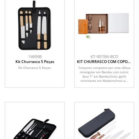
14699B
KT-9015M-BCO
Kit Churrasco 5 Peças
KIT CHURRASCO COM COPOS -
5 PÇS
Kit Churrasco 5 Peças.
Conjunto composto por uma tábua
retangular em Bambu com sulco;
faca 7” em Bambu/Inox; garfo
trinchante em Madeira/Inox e...