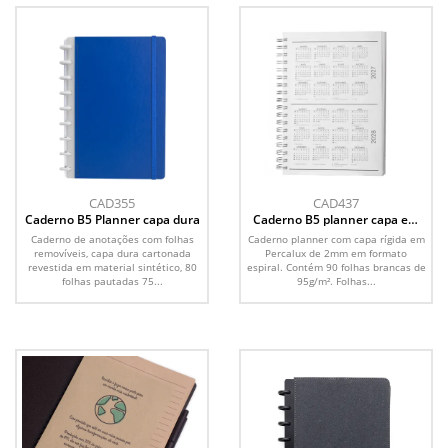
CAD355
CAD437
Caderno B5 Planner capa dura
Caderno B5 planner capa em
Percalux
Caderno de anotações com folhas
Caderno planner com capa rígida em
removíveis, capa dura cartonada
Percalux de 2mm em formato
revestida em material sintético, 80
espiral. Contém 90 folhas brancas de
folhas pautadas 75...
95g/m². Folhas...