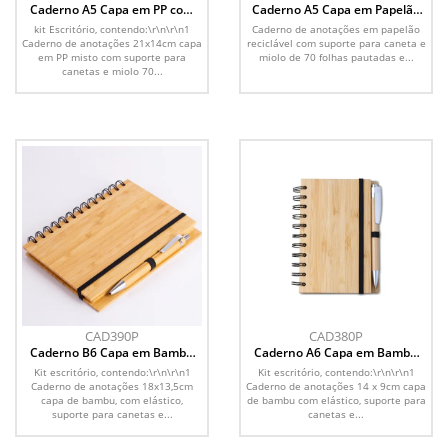
Caderno A5 Capa em PP com
Caderno A5 Capa em Papelão
caneta
Reciclado c/ Caneta
kit Escritório, contendo:\r\n\r\n1
Caderno de anotações em papelão
Caderno de anotações 21x14cm capa
reciclável com suporte para caneta e
em PP misto com suporte para
miolo de 70 folhas pautadas e...
canetas e miolo 70...
CAD390P
CAD380P
Caderno B6 Capa em Bambu
Caderno A6 Capa em Bambu
com caneta (18x13cm)
com caneta (14x09cm)
Kit escritório, contendo:\r\n\r\n1
Kit escritório, contendo:\r\n\r\n1
Caderno de anotações 18x13,5cm
Caderno de anotações 14 x 9cm capa
capa de bambu, com elástico,
de bambu com elástico, suporte para
suporte para canetas e...
canetas e...