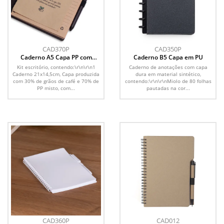
CAD370P
CAD350P
Caderno A5 Capa PP com
Caderno B5 Capa em PU
Caneta
Kit escritório, contendo:\r\n\r\n1
Caderno de anotações com capa
Caderno 21x14,5cm, Capa produzida
dura em material sintético,
com 30% de grãos de café e 70% de
contendo:\r\n\r\nMiolo de 80 folhas
PP misto, com...
pautadas na cor...
CAD360P
CAD012