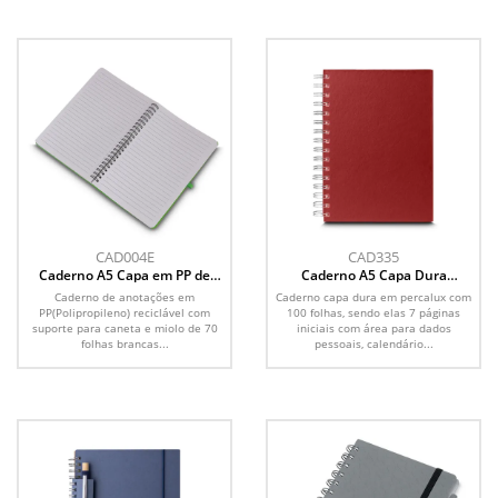
CAD004E
CAD335
Caderno A5 Capa em PP de
Caderno A5 Capa Dura
anotações
Percalux
Caderno de anotações em
Caderno capa dura em percalux com
PP(Polipropileno) reciclável com
100 folhas, sendo elas 7 páginas
suporte para caneta e miolo de 70
iniciais com área para dados
folhas brancas...
pessoais, calendário...