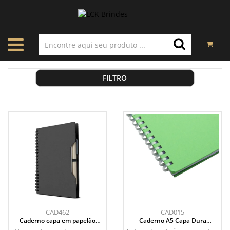
FILTRO
CAD462
CAD015
Caderno capa em papelão
Caderno A5 Capa Dura
reciclado com caneta
(21x14,5)