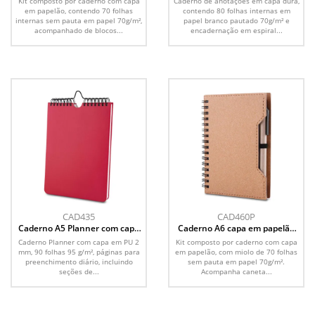
Kit composto por caderno com capa
Caderno de anotações em capa dura,
em papelão, contendo 70 folhas
contendo 80 folhas internas em
internas sem pauta em papel 70g/m²,
papel branco pautado 70g/m² e
acompanhado de blocos...
encadernação em espiral...
CAD435
CAD460P
Caderno A5 Planner com capa
Caderno A6 capa em papelão
em PU
reciclado com caneta
Caderno Planner com capa em PU 2
Kit composto por caderno com capa
mm, 90 folhas 95 g/m², páginas para
em papelão, com miolo de 70 folhas
preenchimento diário, incluindo
sem pauta em papel 70g/m².
seções de...
Acompanha caneta...