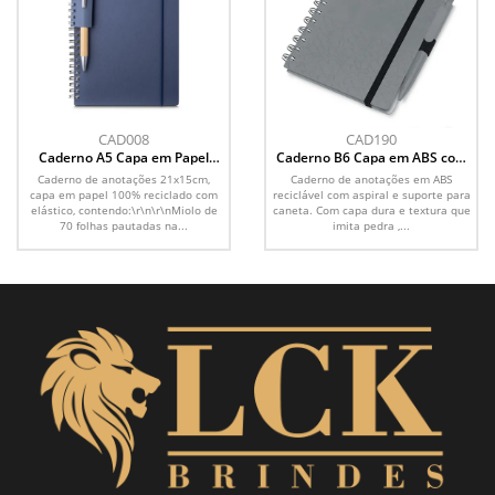
CAD008
CAD190
Caderno A5 Capa em Papel
Caderno B6 Capa em ABS com
Reciclado
Caneta
Caderno de anotações 21x15cm,
Caderno de anotações em ABS
capa em papel 100% reciclado com
reciclável com aspiral e suporte para
elástico, contendo:\r\n\r\nMiolo de
caneta. Com capa dura e textura que
70 folhas pautadas na...
imita pedra ,...