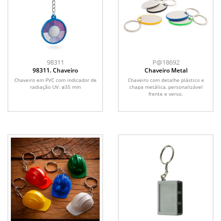
98311
P@18692
98311. Chaveiro
Chaveiro Metal
Chaveiro em PVC com indicador de
Chaveiro com detalhe plástico e
radiação UV. ø35 mm
chapa metálica, personalizável
frente e verso.