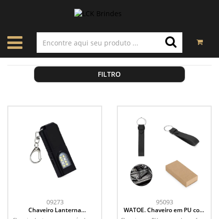
FILTRO
09273
95093
Chaveiro Lanterna
WATOE. Chaveiro em PU com
Recarregável
argola