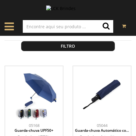
FILTRO
05168
05044
Guarda-chuva UPF50+
Guarda-chuva Automático com
Proteção UV