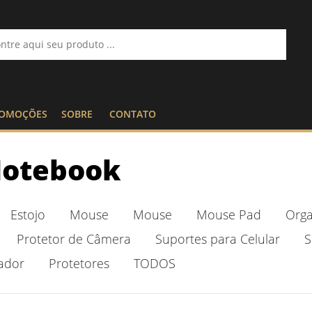
OMOÇÕES
SOBRE
CONTATO
Notebook
Estojo
Mouse
Mouse
Mouse Pad
Orga
Protetor de Câmera
Suportes para Celular
S
ador
Protetores
TODOS