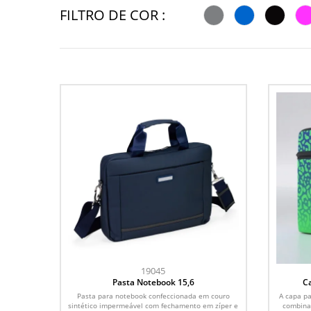
FILTRO DE COR :
19045
Pasta Notebook 15,6
C
Pasta para notebook confeccionada em couro
A capa p
sintético impermeável com fechamento em zíper e
combinaç