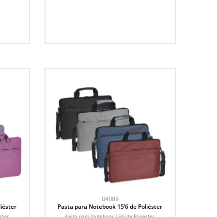
04088
iéster
Pasta para Notebook 15’6 de Poliéster
ster.
Pasta para Notebook 15’6 de Poliéster.