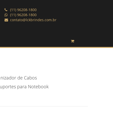
(11) 96208-1800
(11) 96208-1800
contato@lckbrindes.com.br
nizador de Cabos
uportes para Notebook