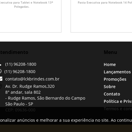
13* Polegadas
Polegadas
Executiva para Tablet e Notebook 13*
Pasta Executiva para Notebook 14 Po
Polegadas.
tendimento
Menu
(11) 96208-1800
Home
(11) 96208-1800
Lançamentos
contato@lckbrindes.com.br
Promoções
Av. Dr. Rudge Ramos,
320
Sobre
8° andar, sala 802
Contato
- Rudge Ramos, São Bernardo do Campo
Política e Pri
São Paulo -
SP
Termos e con
CEP: 09636-000
onalizar anúncios e melhorar a sua experiência no site. Ao contin