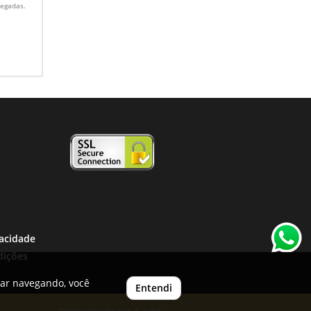
legadas.
vacidade
dições
uar navegando, você
Entendi