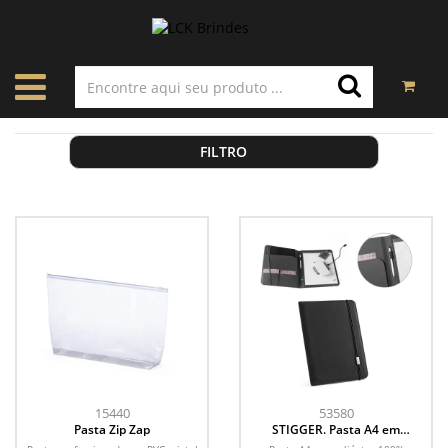
FILTRO
15440
53580
Pasta Zip Zap
STIGGER. Pasta A4 em
poliéster 100% reciclado 300D