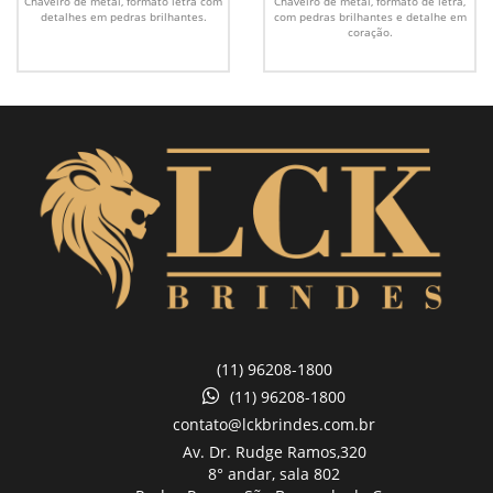
Chaveiro de metal, formato letra com
Chaveiro de metal, formato de letra,
detalhes em pedras brilhantes.
com pedras brilhantes e detalhe em
coração.
(11) 96208-1800
(11) 96208-1800
contato@lckbrindes.com.br
Av. Dr. Rudge Ramos,
320
8° andar, sala 802