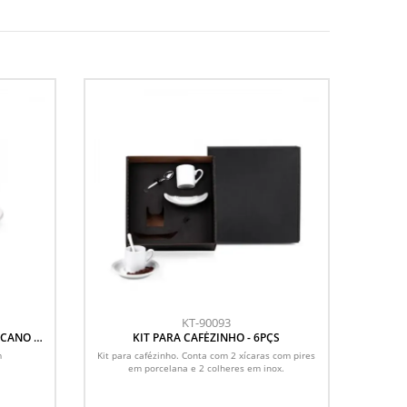
KT-90093
ICANO -
KIT PARA CAFÉZINHO - 6PÇS
m
Kit para cafézinho. Conta com 2 xícaras com pires
em porcelana e 2 colheres em inox.