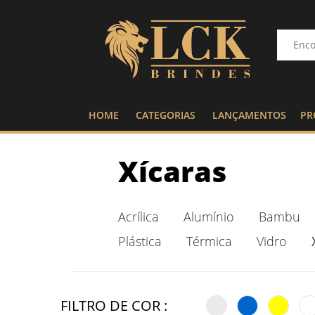
HOME
CATEGORIAS
LANÇAMENTOS
PR
Xícaras
Acrílica
Alumínio
Bambu
Plástica
Térmica
Vidro
FILTRO DE COR :