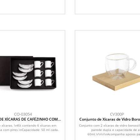
CO-03054
CV300P
DE XÍCARAS DE CAFÉZINHO COM
Conjunto de Xícaras de Vidro Boro
IRES EM PORCELANA - 50ML
e xícaras. \nKit contendo 6 xícaras em
Conjunto com 2 xícaras de vidro borossi
a com pires.\nCapacidade: 50 ml cada.
parede dupla e capacidade de a
60ml.\r\n\r\nAcompanha apoios pa