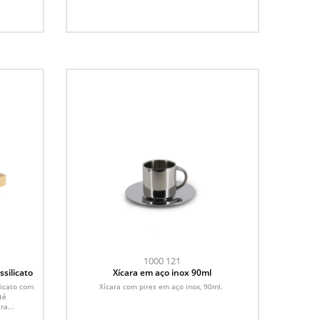
1000 121
ssilicato
Xícara em aço inox 90ml
licato com
Xícara com pires em aço inox, 90ml.
té
ra...