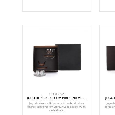
CO-03092
JOGO DE XÍCARAS COM PIRES - 90 ML - 4
JOGO 
PÇS
P
Jogo de xícaras. Kit para café contendo duas
Jogo d
xícaras com pires em vidro.\nCapacidade: 90 ml
porcelan
cada xícara.