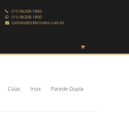
(11) 96208-1800
(11) 96208-1800
contato@lckbrindes.com.br
Cúias
Inox
Parede Dupla