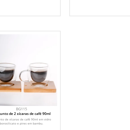
BG115
unto de 2 xícaras de café 90ml
nto de xícaras de café 90ml em vidro
borosilicato e pires em bambu.