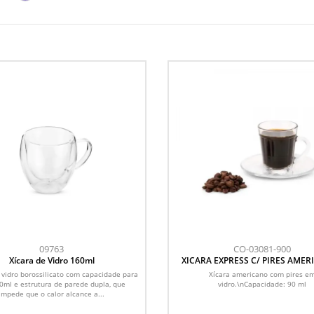
09763
CO-03081-900
Xícara de Vidro 160ml
XICARA EXPRESS C/ PIRES AMER
90 ML
 vidro borossilicato com capacidade para
Xícara americano com pires e
0ml e estrutura de parede dupla, que
vidro.\nCapacidade: 90 ml
impede que o calor alcance a...