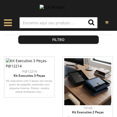
FILTRO
P@12214
Kit Executivo 3 Peças
Kit executivo com 3 peças em estojo
preto de papelão revestido com
espuma interna. Possui: caneta
metal brilhante com...
19145
Kit Executivo 2 Peças