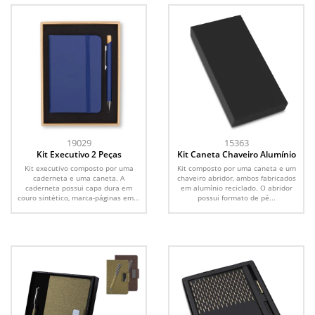
19029
15363
Kit Executivo 2 Peças
Kit Caneta Chaveiro Alumínio
Kit executivo composto por uma
Kit composto por uma caneta e um
caderneta e uma caneta. A
chaveiro abridor, ambos fabricados
caderneta possui capa dura em
em alumínio reciclado. O abridor
couro sintético, marca-páginas em...
possui formato de pé...