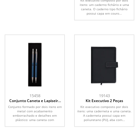
Kit executivo composto por dois
itens: um caderno fichário e uma
caneta. O caderno tipo fichário
possui capa em couro...
15458
19143
Conjunto Caneta e Lapiseira
Kit Executivo 2 Peças
Metal
Conjunto formado por dois itens em
Kit executivo composto por dois
metal com acabamento
itens: uma caderneta e uma caneta.
emborrachado e detalhes em
A caderneta possui capa em
plástico: uma caneta com
poliuretano (PU), aba com...
acionamento por...