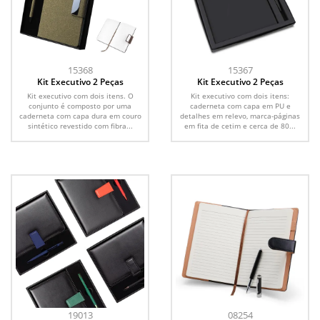
15368
15367
Kit Executivo 2 Peças
Kit Executivo 2 Peças
Kit executivo com dois itens. O
Kit executivo com dois itens:
conjunto é composto por uma
caderneta com capa em PU e
caderneta com capa dura em couro
detalhes em relevo, marca-páginas
sintético revestido com fibra...
em fita de cetim e cerca de 80...
19013
08254