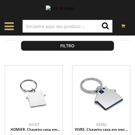
FILTRO
93167
93392
HOMIER. Chaveiro casa em
VIVRE. Chaveiro casa em metal
alumínio
e ABS