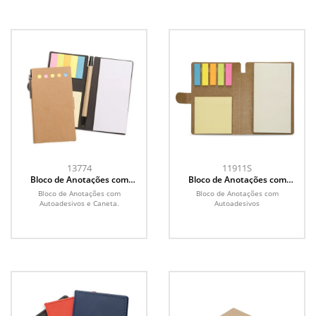
13774
11911S
Bloco de Anotações com
Bloco de Anotações com
Autoadesivos e Caneta
Autoadesivos
Bloco de Anotações com
Bloco de Anotações com
Autoadesivos e Caneta.
Autoadesivos