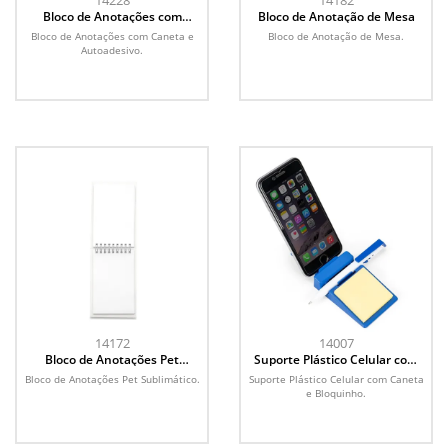
14228
14182
Bloco de Anotações com
Bloco de Anotação de Mesa
Caneta e Autoadesivo
Bloco de Anotações com Caneta e
Bloco de Anotação de Mesa.
Autoadesivo.
14172
14007
Bloco de Anotações Pet
Suporte Plástico Celular com
Sublimático
Caneta e Bloquinho
Bloco de Anotações Pet Sublimático.
Suporte Plástico Celular com Caneta
e Bloquinho.