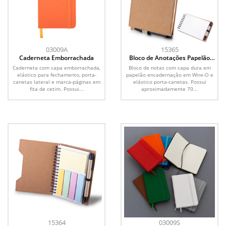
03009A
15365
Caderneta Emborrachada
Bloco de Anotações Papelão
com Caneta
Caderneta com capa emborrachada,
Bloco de notas com capa dura em
elástico para fechamento, porta-
papelão encadernação em Wire-O e
canetas lateral e marca-páginas em
elástico porta-canetas. Possui
fita de cetim. Possui...
aproximadamente 70...
15364
03009S