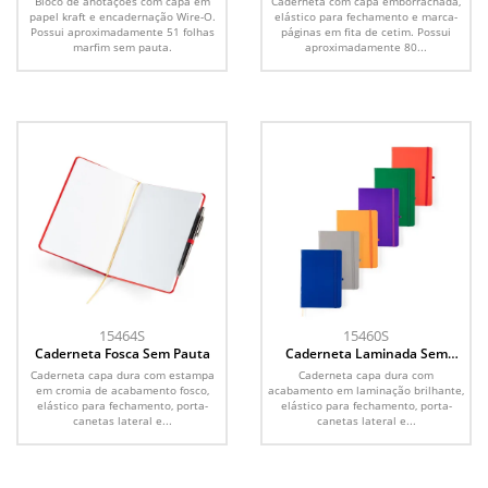
Bloco de anotações com capa em
Caderneta com capa emborrachada,
papel kraft e encadernação Wire-O.
elástico para fechamento e marca-
Possui aproximadamente 51 folhas
páginas em fita de cetim. Possui
marfim sem pauta.
aproximadamente 80...
15464S
15460S
Caderneta Fosca Sem Pauta
Caderneta Laminada Sem
Pauta
Caderneta capa dura com estampa
Caderneta capa dura com
em cromia de acabamento fosco,
acabamento em laminação brilhante,
elástico para fechamento, porta-
elástico para fechamento, porta-
canetas lateral e...
canetas lateral e...