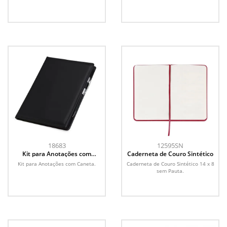
18683
12595SN
Kit para Anotações com
Caderneta de Couro Sintético
Caneta
Kit para Anotações com Caneta.
Caderneta de Couro Sintético 14 x 8
sem Pauta.