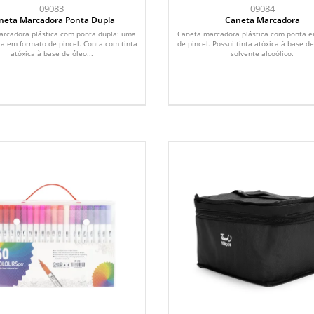
09083
09084
neta Marcadora Ponta Dupla
Caneta Marcadora
arcadora plástica com ponta dupla: uma
Caneta marcadora plástica com ponta 
tra em formato de pincel. Conta com tinta
de pincel. Possui tinta atóxica à base d
atóxica à base de óleo...
solvente alcoólico.