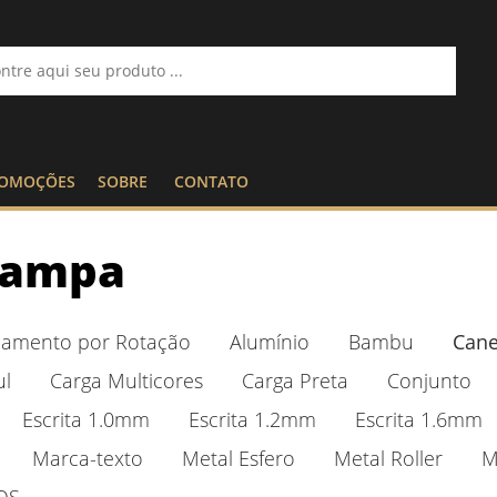
OMOÇÕES
SOBRE
CONTATO
Tampa
namento por Rotação
Alumínio
Bambu
Can
ul
Carga Multicores
Carga Preta
Conjunto
Escrita 1.0mm
Escrita 1.2mm
Escrita 1.6mm
Marca-texto
Metal Esfero
Metal Roller
M