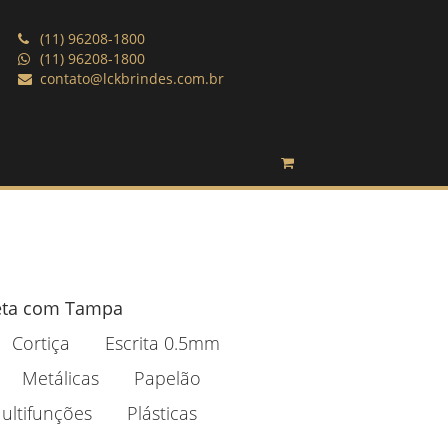
(11) 96208-1800
(11) 96208-1800
contato@lckbrindes.com.br
eta com Tampa
Cortiça
Escrita 0.5mm
Metálicas
Papelão
ultifunções
Plásticas