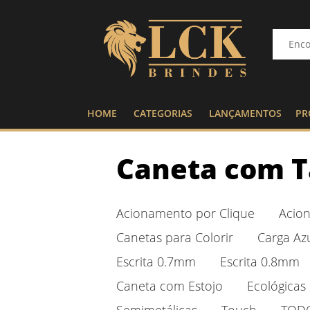
HOME
CATEGORIAS
LANÇAMENTOS
PR
Caneta com 
Acionamento por Clique
Acio
Canetas para Colorir
Carga Az
Escrita 0.7mm
Escrita 0.8mm
Caneta com Estojo
Ecológicas