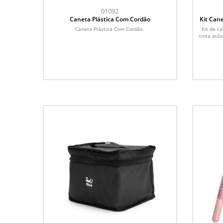
01092
Caneta Plástica Com Cordão
Kit Can
Caneta Plástica Com Cordão.
Kit de c
tinta ató