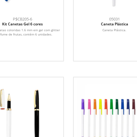
P$CB205-6
05031
Kit Canetas Gel 6 cores
Caneta Plástica
netas coloridas 1.6 mm em gel com glitter
Caneta Plástica.
rfume de frutas, contém 6 unidades.