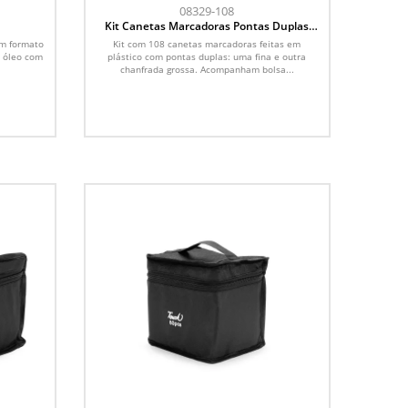
08329-108
Kit Canetas Marcadoras Pontas Duplas
108 Cores
em formato
Kit com 108 canetas marcadoras feitas em
e óleo com
plástico com pontas duplas: uma fina e outra
chanfrada grossa. Acompanham bolsa...