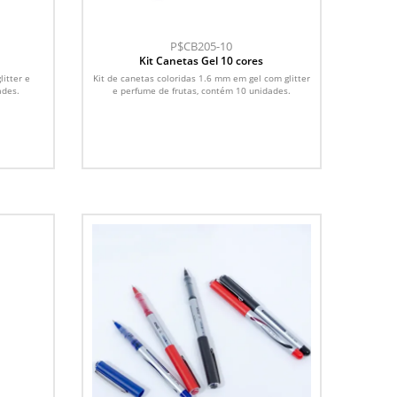
P$CB205-10
Kit Canetas Gel 10 cores
litter e
Kit de canetas coloridas 1.6 mm em gel com glitter
ades.
e perfume de frutas, contém 10 unidades.