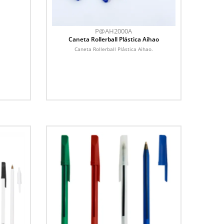
P@AH2000A
Caneta Rollerball Plástica Aihao
Caneta Rollerball Plástica Aihao.