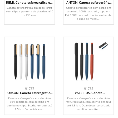
REMI. Caneta esferográfica em
ANTON. Caneta esferográfica
papel kraft
em alumínio 100% reciclado
Caneta esferográfica em papel kraft
Caneta esferográfica com corpo em
com escrita em azul
com clipe e ponteira de plástico. ø10
alumínio 100% reciclado, topo em
x 138 mm
Pet 100% reciclado, botão em bambu
e clipe de metal....
91787
91785
ORSON. Caneta esferográfica
VALERIUS. Caneta
em alumínio 94% reciclado com
esferográfica em alumínio 94%
Caneta esferográfica em alumínio
Caneta esferográfica em alumínio
detalhe em bambu e escrita
reciclado com iluminação no
94% reciclado com detalhe em
94% reciclado, com escrita em azul
em azul
clipe e escrita em azul
bambu no clipe. Escrita em azul até
até 1.5 km. Quando personalizado
1.5 km. Fornecida em...
no clipe permite...