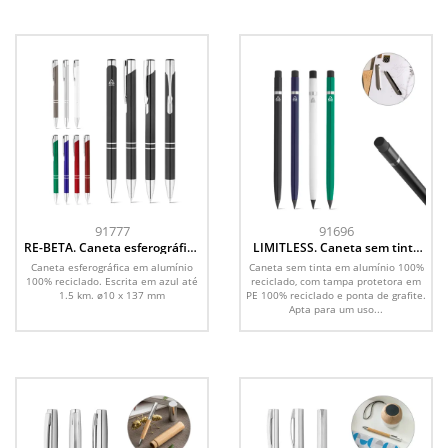
91777
91696
RE-BETA. Caneta esferográfica
LIMITLESS. Caneta sem tinta
em alumínio 100% reciclado
em alumínio 100% reciclado
Caneta esferográfica em alumínio
Caneta sem tinta em alumínio 100%
com escrita em azul
com tampa protetora
100% reciclado. Escrita em azul até
reciclado, com tampa protetora em
1.5 km. ø10 x 137 mm
PE 100% reciclado e ponta de grafite.
Apta para um uso...