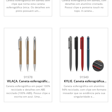
Caneta esferográfica em bambu sem
Caneta esferográfica em bambu, com
detalhes em alumínio cromado
clipe que torna esta caneta
detalhes em alumínio cromado.
esferográfica única. Os detalhes em
Possui clipe e ponteira touch no
preto possuem um...
topo. A caneta...
91978
91949
VILAÇA. Caneta esferográfica
KYLIE. Caneta esferográfica
em papel 100% reciclado com
em alumínio 94% reciclado com
Caneta esferográfica em papel 100%
Caneta esferográfica em alumínio
escrita em azul
escrita em azul
reciclado e detalhes em ABS
94% reciclado, com clipe em formato
reciclado (100% rABS). Possui clipe e
inovador que se evidência pela sua
escrita em azul. Uma...
singularidade e...