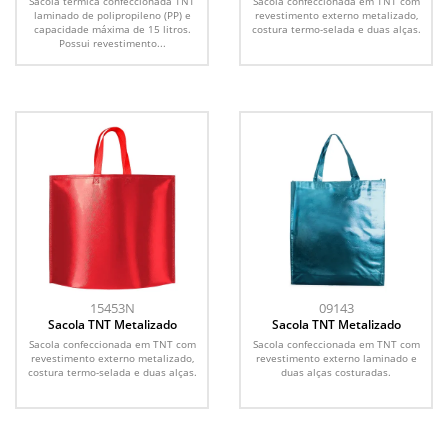
Sacola térmica confeccionada TNT
Sacola confeccionada em TNT com
laminado de polipropileno (PP) e
revestimento externo metalizado,
capacidade máxima de 15 litros.
costura termo-selada e duas alças.
Possui revestimento...
15453N
09143
Sacola TNT Metalizado
Sacola TNT Metalizado
Sacola confeccionada em TNT com
Sacola confeccionada em TNT com
revestimento externo metalizado,
revestimento externo laminado e
costura termo-selada e duas alças.
duas alças costuradas.