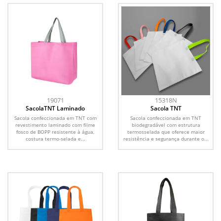
19071
15318N
SacolaTNT Laminado
Sacola TNT
Sacola confeccionada em TNT com
Sacola confeccionada em TNT
revestimento laminado com filme
biodegradável com estrutura
fosco de BOPP resistente à água,
termosselada que oferece maior
costura termo-selada e...
resistência e segurança durante o...