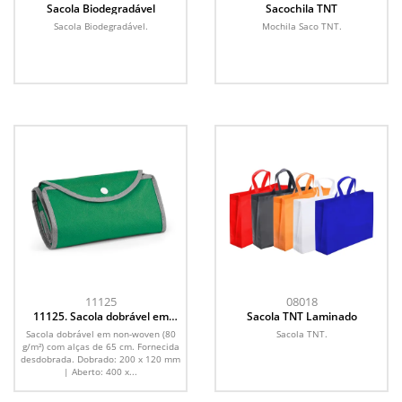
Sacola Biodegradável
Sacochila TNT
Sacola Biodegradável.
Mochila Saco TNT.
11125
08018
11125. Sacola dobrável em
Sacola TNT Laminado
non-woven (80 g/m²)
Sacola dobrável em non-woven (80
Sacola TNT.
g/m²) com alças de 65 cm. Fornecida
desdobrada. Dobrado: 200 x 120 mm
| Aberto: 400 x...