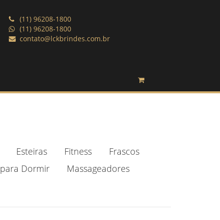
(11) 96208-1800
(11) 96208-1800
contato@lckbrindes.com.br
Esteiras
Fitness
Frascos
para Dormir
Massageadores