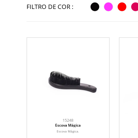
FILTRO DE COR :
15248
Escova Mágica
Escova Mágica.