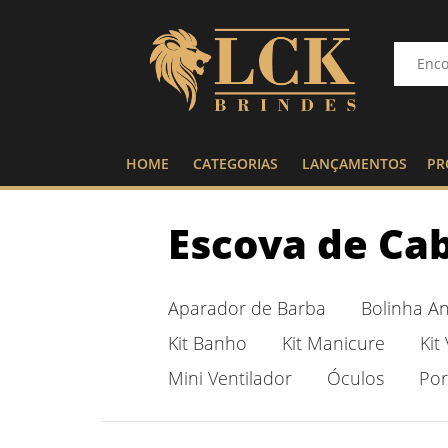
HOME
CATEGORIAS
LANÇAMENTOS
PR
Escova de Ca
Aparador de Barba
Bolinha An
Kit Banho
Kit Manicure
Kit
Mini Ventilador
Óculos
Por