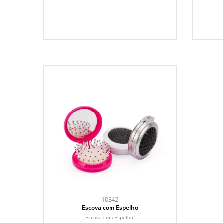
10342
Escova com Espelho
Escova com Espelho.