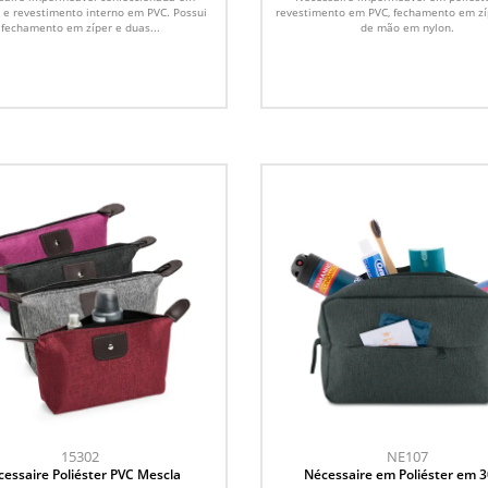
r e revestimento interno em PVC. Possui
revestimento em PVC, fechamento em zí
fechamento em zíper e duas...
de mão em nylon.
15302
NE107
essaire Poliéster PVC Mescla
Nécessaire em Poliéster em 