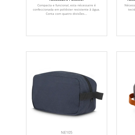
Compacta e funcional, esta nécessaire é
Nécess
confeccionada em poliéster resistente à água.
teci
Conta com quatro divisões...
NE105