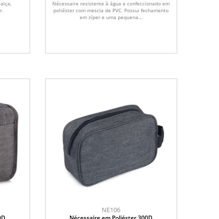
alça,
Nécessaire resistente à água e confeccionado em
r.
poliéster com mescla de PVC. Possui fechamento
em zíper e uma pequena...
NE106
0D
Nécessaire em Poliéster 300D