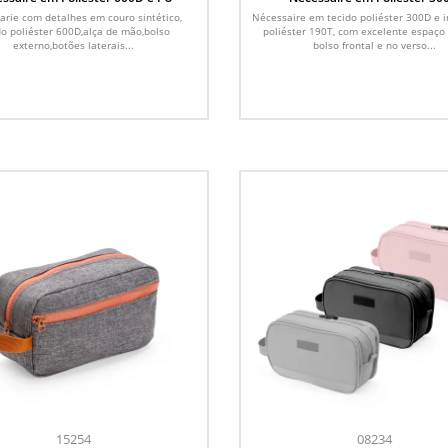
arie com detalhes em couro sintético,
Nécessaire em tecido poliéster 300D e i
do poliéster 600D,alça de mão,bolso
poliéster 190T, com excelente espaço 
externo,botões laterais...
bolso frontal e no verso...
15254
08234