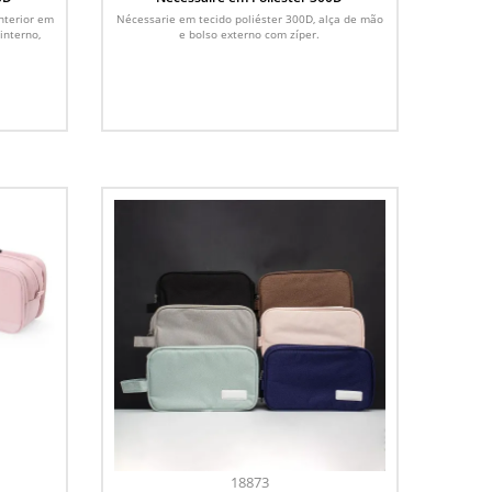
nterior em
Nécessarie em tecido poliéster 300D, alça de mão
interno,
e bolso externo com zíper.
18873