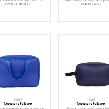
a de mão lateral, compartimento único
à água com alça de mão lateral e pux
com bolso interno e...
zíper em couro...
19067
19068
Nécessaire Poliéster
Nécessaire Poliéster
saire impermeável confeccionada em
Nécessaire impermeável em poliést