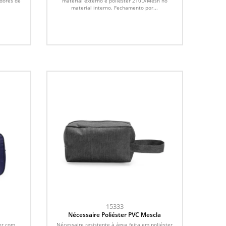
adores de
material externo e poliéster 210D/Mesh no
material interno. Fechamento por...
15333
Nécessaire Poliéster PVC Mescla
er com
Nécessaire resistente à água feita em poliéster