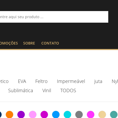
OMOÇÕES
SOBRE
CONTATO
tico
EVA
Feltro
Impermeável
juta
Ny
Sublimática
Vinil
TODOS