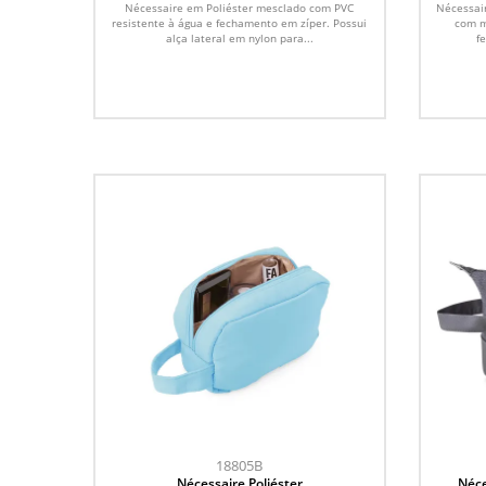
Nécessaire em Poliéster mesclado com PVC
Nécessai
resistente à água e fechamento em zíper. Possui
com m
alça lateral em nylon para...
f
18805B
Nécessaire Poliéster
Néce