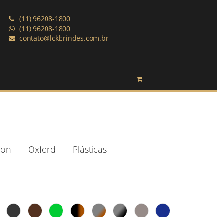
(11) 96208-1800
(11) 96208-1800
contato@lckbrindes.com.br
lon
Oxford
Plásticas