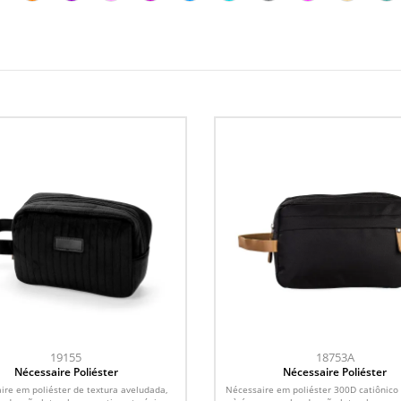
19155
18753A
Nécessaire Poliéster
Nécessaire Poliéster
ire em poliéster de textura aveludada,
Nécessaire em poliéster 300D catiônico 