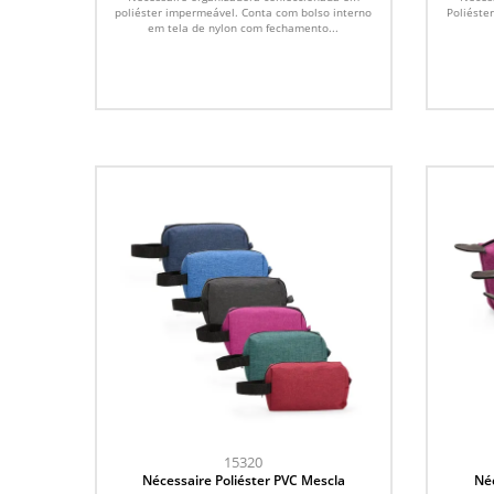
poliéster impermeável. Conta com bolso interno
Poliéste
em tela de nylon com fechamento...
15320
Nécessaire Poliéster PVC Mescla
Néc