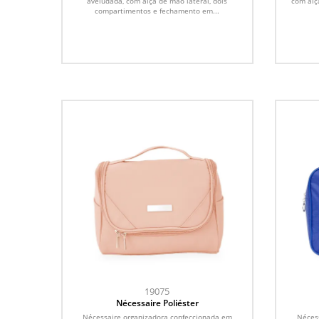
aveludada, com alça de mão lateral, dois
com alç
compartimentos e fechamento em...
19075
Nécessaire Poliéster
Nécessaire organizadora confeccionada em
Néces