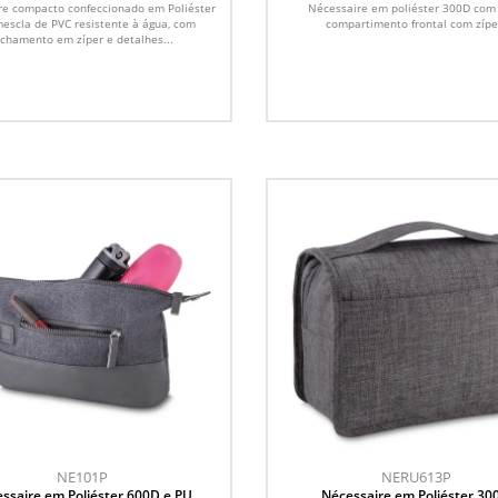
re compacto confeccionado em Poliéster
Nécessaire em poliéster 300D com 
escla de PVC resistente à água, com
compartimento frontal com zípe
echamento em zíper e detalhes...
NE101P
NERU613P
ssaire em Poliéster 600D e PU
Nécessaire em Poliéster 30