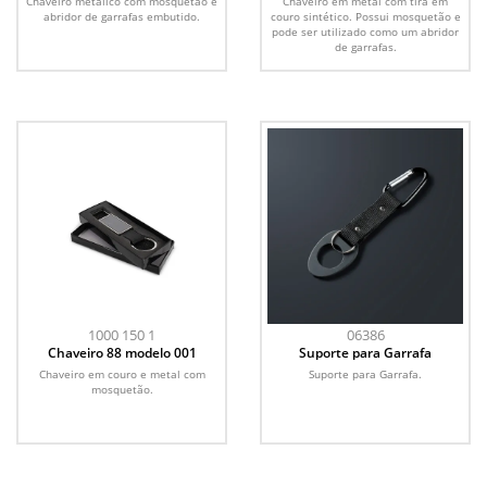
Chaveiro metálico com mosquetão e
Chaveiro em metal com tira em
abridor de garrafas embutido.
couro sintético. Possui mosquetão e
pode ser utilizado como um abridor
de garrafas.
1000 150 1
06386
Chaveiro 88 modelo 001
Suporte para Garrafa
Chaveiro em couro e metal com
Suporte para Garrafa.
mosquetão.