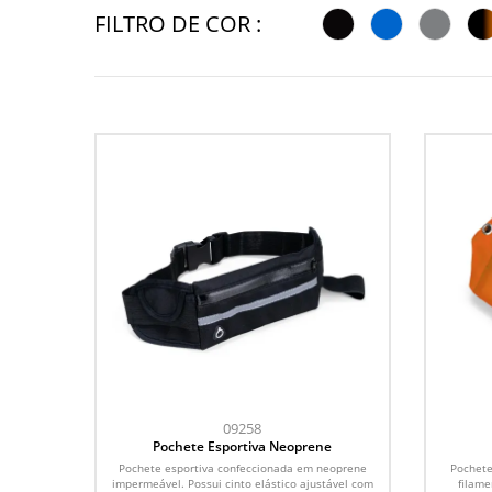
FILTRO DE COR :
09258
Pochete Esportiva Neoprene
Pochete esportiva confeccionada em neoprene
Pochete
impermeável. Possui cinto elástico ajustável com
filame