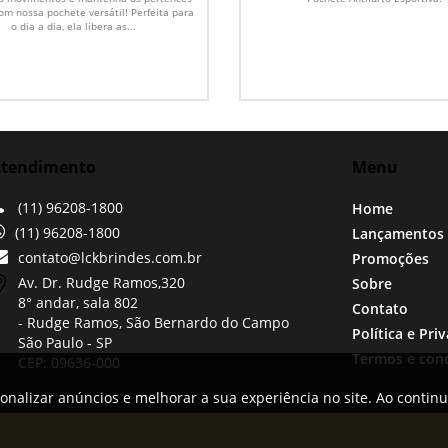
om nossa pochete versátil! Perfeita para
o dia a dia, ela libera as...
tendimento
Menu
(11) 96208-1800
Home
(11) 96208-1800
Lançamentos
contato@lckbrindes.com.br
Promoções
Av. Dr. Rudge Ramos,
320
Sobre
8° andar, sala 802
Contato
- Rudge Ramos, São Bernardo do Campo
Política e Pri
São Paulo -
SP
Termos e con
CEP: 09636-000
onalizar anúncios e melhorar a sua experiência no site. Ao contin