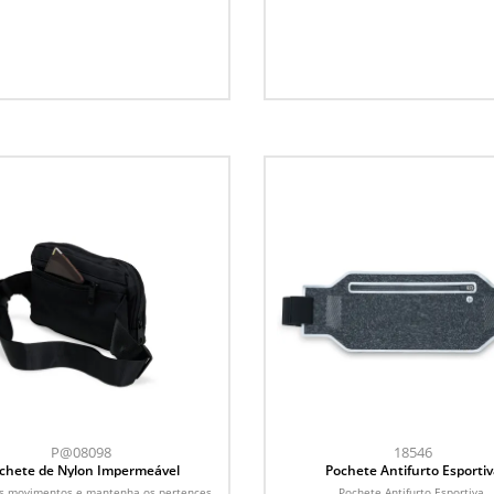
P@08098
18546
chete de Nylon Impermeável
Pochete Antifurto Esportiv
os movimentos e mantenha os pertences
Pochete Antifurto Esportiva.