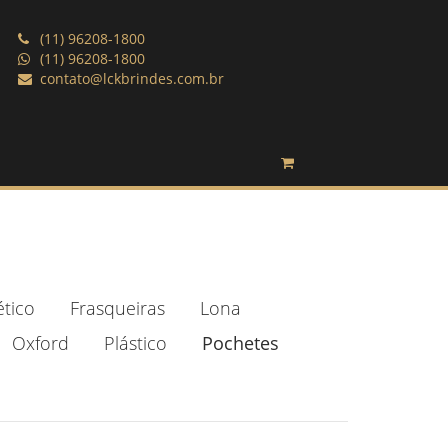
(11) 96208-1800
(11) 96208-1800
contato@lckbrindes.com.br
ético
Frasqueiras
Lona
Oxford
Plástico
Pochetes