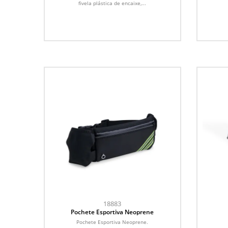
fivela plástica de encaixe,...
18883
Pochete Esportiva Neoprene
Pochete Esportiva Neoprene.