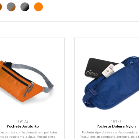
19172
19171
Pochete Antifurto
Pochete Doleira Nylon
 esportiva confeccionada em poliéster
Pochete tipo doleira confeccionada e
ntado resistente à água. Possui cinto
Possui design compacto antifurto, dois 