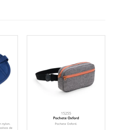
15255
Pochete Oxford
m nylon.
Pochete Oxford.
bolsos de