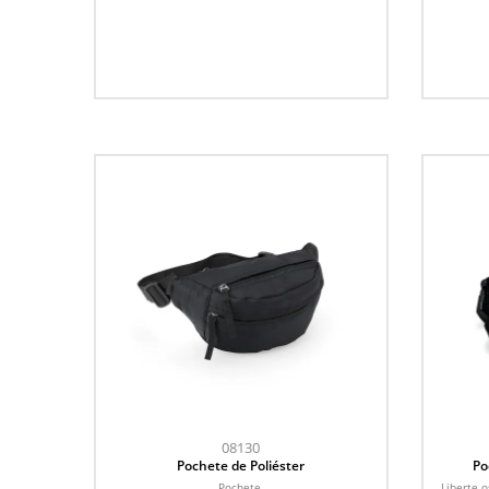
08130
Pochete de Poliéster
Po
Pochete.
Liberte 