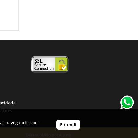
vacidade
dições
uar navegando, você
Entendi
Desenvolvido por
A. Jung