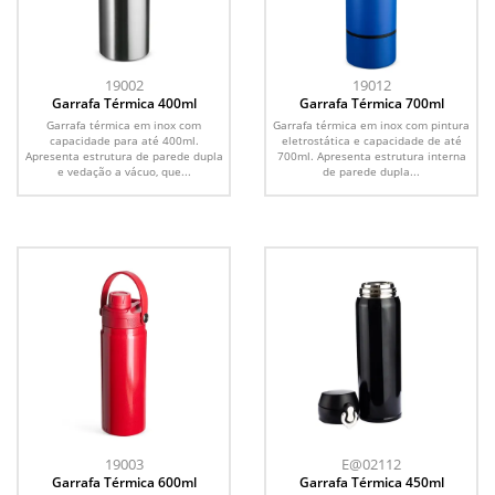
19002
19012
Garrafa Térmica 400ml
Garrafa Térmica 700ml
Garrafa térmica em inox com
Garrafa térmica em inox com pintura
capacidade para até 400ml.
eletrostática e capacidade de até
Apresenta estrutura de parede dupla
700ml. Apresenta estrutura interna
e vedação a vácuo, que...
de parede dupla...
19003
E@02112
Garrafa Térmica 600ml
Garrafa Térmica 450ml