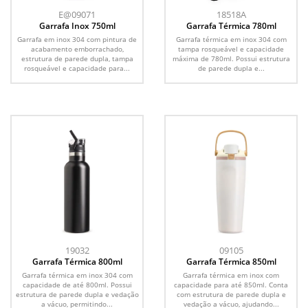
E@09071
18518A
Garrafa Inox 750ml
Garrafa Térmica 780ml
Garrafa em inox 304 com pintura de
Garrafa térmica em inox 304 com
acabamento emborrachado,
tampa rosqueável e capacidade
estrutura de parede dupla, tampa
máxima de 780ml. Possui estrutura
rosqueável e capacidade para...
de parede dupla e...
19032
09105
Garrafa Térmica 800ml
Garrafa Térmica 850ml
Garrafa térmica em inox 304 com
Garrafa térmica em inox com
capacidade de até 800ml. Possui
capacidade para até 850ml. Conta
estrutura de parede dupla e vedação
com estrutura de parede dupla e
a vácuo, permitindo...
vedação a vácuo, ajudando...