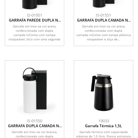
IS-01951
IS-01551
GARRAFA PAREDE DUPLA NA
GARRAFA DUPLA CAMADA NA
COR PRETA - 950 ML
COR PRETA - 550 ML
Garrafa em Inox na cor preta,
Garrafa em Inox na cor preta,
confeccionada com dupla
confeccionada com dupla
camada.\nConta com tampa
camada.\nConta com tampa plástica
rosqueável, bico com uma segunda
rosqueável e alça de...
tampa e...
IS-01550
19033
GARRAFA DUPLA CAMADA NA
Garrafa Térmica 1,5L
COR BRANCA - 550 ML
Garrafa em Inox na cor branca,
Garrafa térmica com capacidade
confeccionada com dupla
máxima de 1,5 litro. Possui estrutura