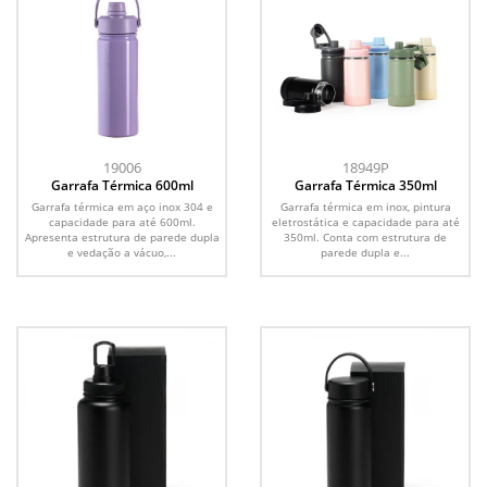
19006
18949P
Garrafa Térmica 600ml
Garrafa Térmica 350ml
Garrafa térmica em aço inox 304 e
Garrafa térmica em inox, pintura
capacidade para até 600ml.
eletrostática e capacidade para até
Apresenta estrutura de parede dupla
350ml. Conta com estrutura de
e vedação a vácuo,...
parede dupla e...