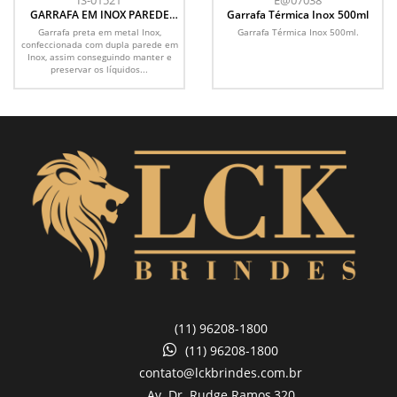
IS-01521
E@07038
GARRAFA EM INOX PAREDE
Garrafa Térmica Inox 500ml
DUPLA - PRETO - 470 ML
Garrafa preta em metal Inox,
Garrafa Térmica Inox 500ml.
confeccionada com dupla parede em
Inox, assim conseguindo manter e
preservar os líquidos...
(11) 96208-1800
(11) 96208-1800
contato@lckbrindes.com.br
Av. Dr. Rudge Ramos,
320