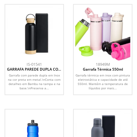
IS-01541
18949M
GARRAFA PAREDE DUPLA COM
Garrafa Térmica 550ml
DETALHES EM BAMBU - PRETA
Garrafa com parede dupla em Inox
Garrafa térmica em inox com pintura
- 500 ML
na cor preta em metal.\nConta com
eletrostática e capacidade de até
detalhes em Bambu na tampa e na
550ml. Mantém a temperatura de
base.\nPreserva a...
líquidos por mais...