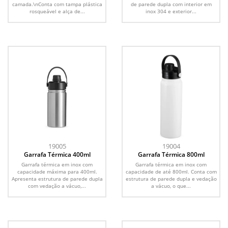
camada.\nConta com tampa plástica
de parede dupla com interior em
rosqueável e alça de...
inox 304 e exterior...
19005
19004
Garrafa Térmica 400ml
Garrafa Térmica 800ml
Garrafa térmica em inox com
Garrafa térmica em inox com
capacidade máxima para 400ml.
capacidade de até 800ml. Conta com
Apresenta estrutura de parede dupla
estrutura de parede dupla e vedação
com vedação a vácuo,...
a vácuo, o que...