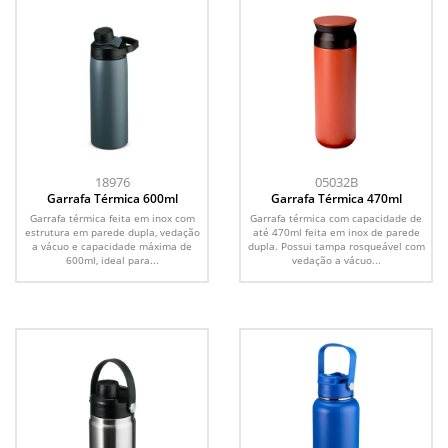
18976
05032B
Garrafa Térmica 600ml
Garrafa Térmica 470ml
Garrafa térmica feita em inox com
Garrafa térmica com capacidade de
estrutura em parede dupla, vedação
até 470ml feita em inox de parede
a vácuo e capacidade máxima de
dupla. Possui tampa rosqueável com
600ml, ideal para...
vedação a vácuo...