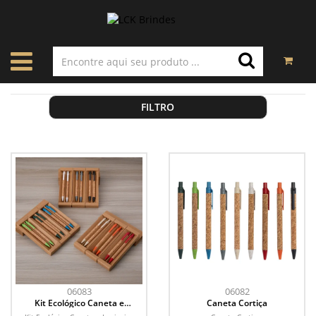
FILTRO
06083
06082
Kit Ecológico Caneta e
Caneta Cortiça
Lapiseira Cortiça