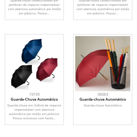
Guarda-chuva confeccionado em
Guarda-chuva confeccionado em
poliéster de impacto impermeável
poliéster de impacto impermeável
com abertura automática por botão
com abertura automática por botão
em plástico. Possui...
em plástico. Possui...
19195
06063
Guarda-Chuva Automático
Guarda-chuva Automático
Guarda-chuva em Oxford de impacto
Guarda-chuva Automático
impermeável com abertura
automática por botão em plástico.
Possui estrutura com haste...