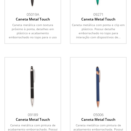
05019A
09271
Caneta Metal Touch
Caneta Metal Touch
Caneta metálica com textura
Caneta metálica com ponta e clip em
próximo à ponta, detalhes em
plástico. Possui detalhe
plástico e acabamento
emborrachado no topo para
emborrachado no topo para o uso
interação com dispositivos de...
em...
09189
05006
Caneta Metal Touch
Caneta Metal Touch
Caneta metálica com pintura de
Caneta metálica com pintura de
acabamento emborrachado. Possui
acabamento emborrachada. Possui