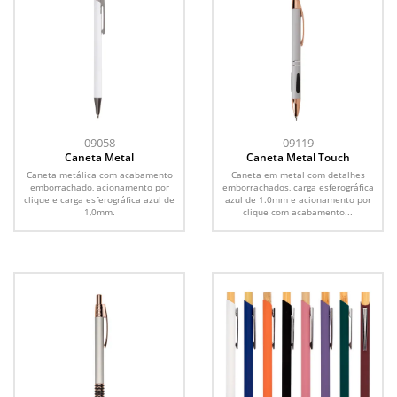
09058
09119
Caneta Metal
Caneta Metal Touch
Caneta metálica com acabamento
Caneta em metal com detalhes
emborrachado, acionamento por
emborrachados, carga esferográfica
clique e carga esferográfica azul de
azul de 1.0mm e acionamento por
1,0mm.
clique com acabamento...