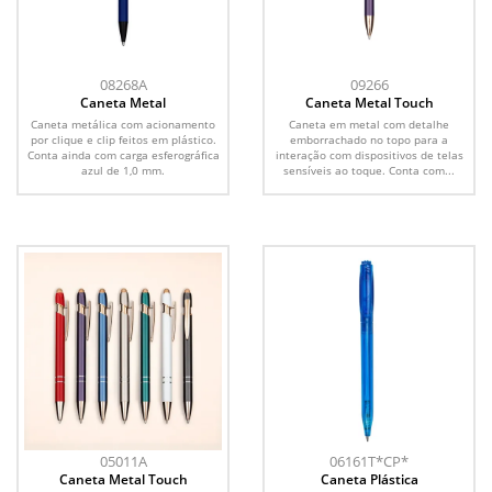
08268A
09266
Caneta Metal
Caneta Metal Touch
Caneta metálica com acionamento
Caneta em metal com detalhe
por clique e clip feitos em plástico.
emborrachado no topo para a
Conta ainda com carga esferográfica
interação com dispositivos de telas
azul de 1,0 mm.
sensíveis ao toque. Conta com...
05011A
06161T*CP*
Caneta Metal Touch
Caneta Plástica