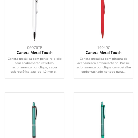
06076TE
14949C
Caneta Metal Touch
Caneta Metal Touch
Caneta metálica com ponteira e clip
Caneta metálica com pintura de
com acabamento refletivo,
acabamento emborrachado. Possui
acionamento por clique, carga
acionamento por clique com detalhe
esferográfica azul de 1,0 mm e...
emborrachado no topo para...