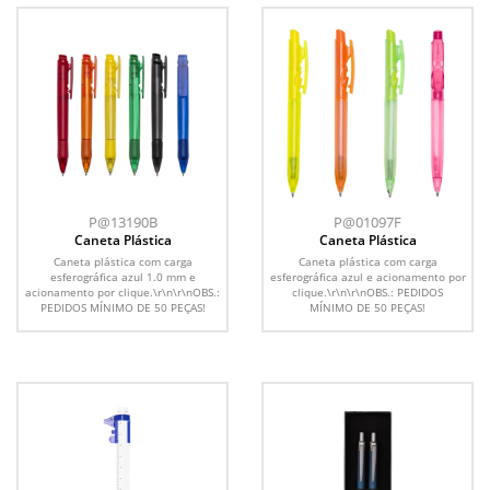
P@13190B
P@01097F
Caneta Plástica
Caneta Plástica
Caneta plástica com carga
Caneta plástica com carga
esferográfica azul 1.0 mm e
esferográfica azul e acionamento por
acionamento por clique.\r\n\r\nOBS.:
clique.\r\n\r\nOBS.: PEDIDOS
PEDIDOS MÍNIMO DE 50 PEÇAS!
MÍNIMO DE 50 PEÇAS!