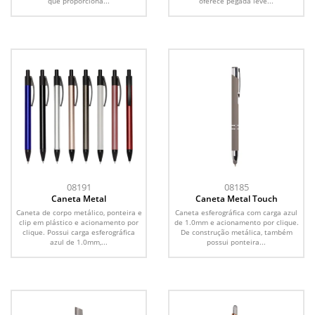
que proporciona...
oferece pegada leve...
08191
08185
Caneta Metal
Caneta Metal Touch
Caneta de corpo metálico, ponteira e
Caneta esferográfica com carga azul
clip em plástico e acionamento por
de 1.0mm e acionamento por clique.
clique. Possui carga esferográfica
De construção metálica, também
azul de 1.0mm,...
possui ponteira...