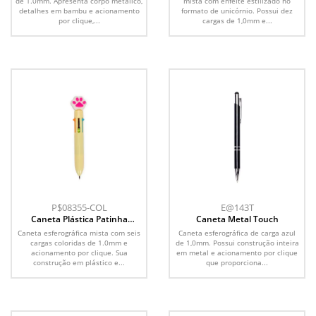
de 1.0mm. Apresenta corpo metálico,
mista com enfeite estilizado no
detalhes em bambu e acionamento
formato de unicórnio. Possui dez
por clique,...
cargas de 1,0mm e...
P$08355-COL
E@143T
Caneta Plástica Patinha
Caneta Metal Touch
Multicolor
Caneta esferográfica mista com seis
Caneta esferográfica de carga azul
cargas coloridas de 1.0mm e
de 1,0mm. Possui construção inteira
acionamento por clique. Sua
em metal e acionamento por clique
construção em plástico e...
que proporciona...