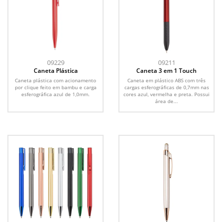
09229
09211
Caneta Plástica
Caneta 3 em 1 Touch
Caneta plástica com acionamento
Caneta em plástico ABS com três
por clique feito em bambu e carga
cargas esferográficas de 0,7mm nas
esferográfica azul de 1,0mm.
cores azul, vermelha e preta. Possui
área de...