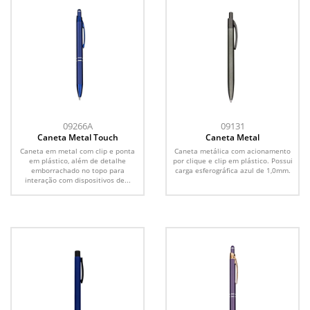
09266A
09131
Caneta Metal Touch
Caneta Metal
Caneta em metal com clip e ponta
Caneta metálica com acionamento
em plástico, além de detalhe
por clique e clip em plástico. Possui
emborrachado no topo para
carga esferográfica azul de 1,0mm.
interação com dispositivos de...