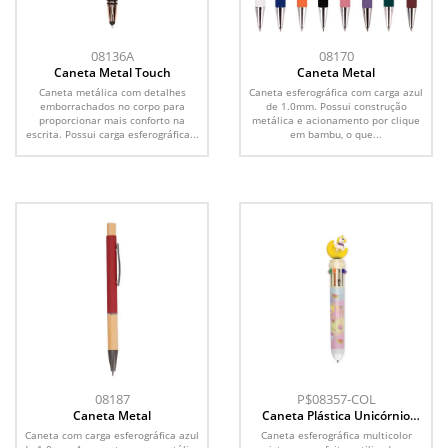
08136A
08170
Caneta Metal Touch
Caneta Metal
Caneta metálica com detalhes
Caneta esferográfica com carga azul
emborrachados no corpo para
de 1.0mm. Possui construção
proporcionar mais conforto na
metálica e acionamento por clique
escrita. Possui carga esferográfica...
em bambu, o que...
08187
P$08357-COL
Caneta Metal
Caneta Plástica Unicórnio
Multicolor
Caneta com carga esferográfica azul
Caneta esferográfica multicolor