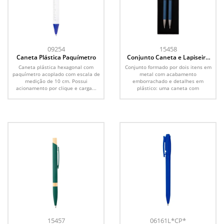
09254
15458
Caneta Plástica Paquímetro
Conjunto Caneta e Lapiseira
Metal
Caneta plástica hexagonal com
Conjunto formado por dois itens em
paquímetro acoplado com escala de
metal com acabamento
medição de 10 cm. Possui
emborrachado e detalhes em
acionamento por clique e carga...
plástico: uma caneta com
acionamento por...
15457
06161L*CP*