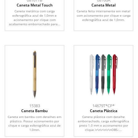
08161TB
08160A
Caneta Metal Touch
Caneta Metal
Caneta metálica com carga
Caneta feita inteiramente em metal
esferográfica azul de 1,0mm e
com acionamento por clique e carga
acionamento por clique com
esferográfica azul de 1,0mm.
acabamento emborrachado para...
15383
14679T*CP*
Caneta Bambu
Caneta Plástica
Caneta em bambu com detalhes em
Caneta plástica com detalhe
plástico. Possui acionamento por
emborrachado, carga esferográfica
clique e carga esferográfica azul de
preto 1.0 mm e acionamento por
1,0mm.
clique.\r\n\r\n\r\nOBS.:...