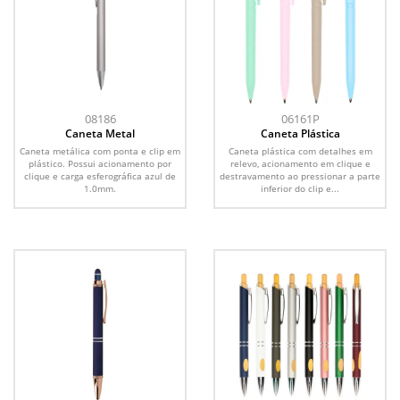
08186
06161P
Caneta Metal
Caneta Plástica
Caneta metálica com ponta e clip em
Caneta plástica com detalhes em
plástico. Possui acionamento por
relevo, acionamento em clique e
clique e carga esferográfica azul de
destravamento ao pressionar a parte
1.0mm.
inferior do clip e...