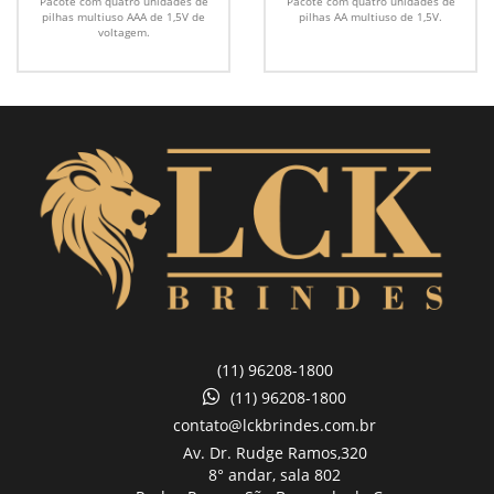
Pacote com quatro unidades de
Pacote com quatro unidades de
pilhas multiuso AAA de 1,5V de
pilhas AA multiuso de 1,5V.
voltagem.
(11) 96208-1800
(11) 96208-1800
contato@lckbrindes.com.br
Av. Dr. Rudge Ramos,
320
8° andar, sala 802