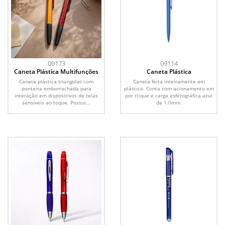
09173
09114
Caneta Plástica Multifunções
Caneta Plástica
Caneta plástica triangular com
Caneta feita inteiramente em
ponteira emborrachada para
plástico. Conta com acionamento em
interação em dispositivos de telas
por clique e carga esferográfica azul
sensíveis ao toque. Possui...
de 1.0mm.