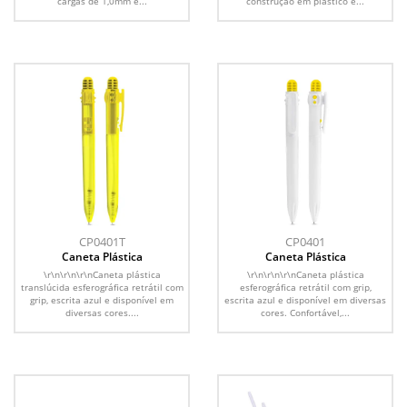
cargas de 1,0mm e...
construção em plástico e...
CP0401T
CP0401
Caneta Plástica
Caneta Plástica
\r\n\r\n\r\nCaneta plástica
\r\n\r\n\r\nCaneta plástica
translúcida esferográfica retrátil com
esferográfica retrátil com grip,
grip, escrita azul e disponível em
escrita azul e disponível em diversas
diversas cores....
cores. Confortável,...