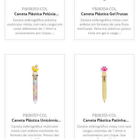
P@08353-COL
P$08354-COL
Caneta Plástica Pelúcia
Caneta Plástica Gel Frutas
Multicolor
Caneta esferográfica plástica
Caneta esferográfica mista com
multicolor mista, com seis cargas em
enfeite em formato de uma fruta
cores diferentes de 1.0mm e
estilizada. Feita em plástico, possui
acionamento por clique....
tinta em gel e carga...
P$08357-COL
P$08355-COL
Caneta Plástica Unicórnio
Caneta Plástica Patinha
Multicolor
Multicolor
Caneta esferográfica multicolor
Caneta esferográfica mista com seis
mista com enfeite estilizado no
cargas coloridas de 1.0mm e
formato de unicórnio. Possui dez
acionamento por clique. Sua