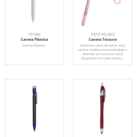
15196C
P$15195-MIS
Caneta Plástica
Caneta Tesoura
Caneta Plástica.
Criativa e cheia de estilo, esta
caneta combina funcionalidade e
diversão em um único item!
Disponível em cores mistas...