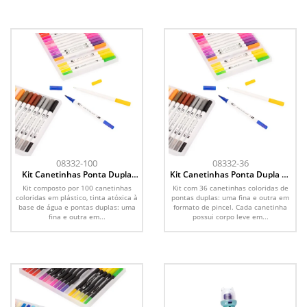
08332-100
08332-36
Kit Canetinhas Ponta Dupla
Kit Canetinhas Ponta Dupla 36
100 Cores
Cores
Kit composto por 100 canetinhas
Kit com 36 canetinhas coloridas de
coloridas em plástico, tinta atóxica à
pontas duplas: uma fina e outra em
base de água e pontas duplas: uma
formato de pincel. Cada canetinha
fina e outra em...
possui corpo leve em...