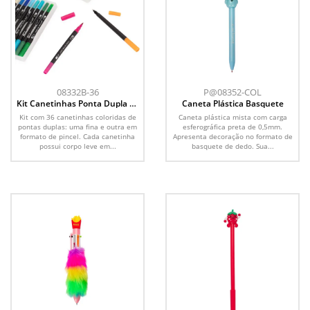
08332B-36
P@08352-COL
Kit Canetinhas Ponta Dupla 36
Caneta Plástica Basquete
Cores
Kit com 36 canetinhas coloridas de
Caneta plástica mista com carga
pontas duplas: uma fina e outra em
esferográfica preta de 0,5mm.
formato de pincel. Cada canetinha
Apresenta decoração no formato de
possui corpo leve em...
basquete de dedo. Sua...