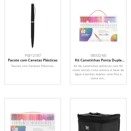
P@12187
08332-60
Pacote com Canetas Plásticas
Kit Canetinhas Ponta Dupla
Com 60 Cores
Pacote com Canetas Plásticas.
Kit de canetinhas plásticas com 60
cores únicas, tinta atóxica à base de
água e pontas duplas: uma fina e
outra em...