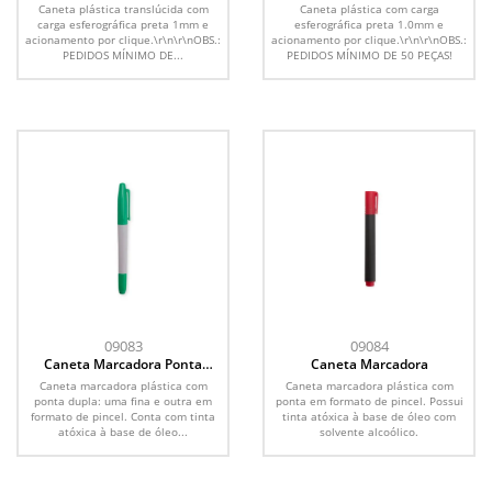
Caneta plástica translúcida com
Caneta plástica com carga
carga esferográfica preta 1mm e
esferográfica preta 1.0mm e
acionamento por clique.\r\n\r\nOBS.:
acionamento por clique.\r\n\r\nOBS.:
PEDIDOS MÍNIMO DE...
PEDIDOS MÍNIMO DE 50 PEÇAS!
09083
09084
Caneta Marcadora Ponta
Caneta Marcadora
Dupla
Caneta marcadora plástica com
Caneta marcadora plástica com
ponta dupla: uma fina e outra em
ponta em formato de pincel. Possui
formato de pincel. Conta com tinta
tinta atóxica à base de óleo com
atóxica à base de óleo...
solvente alcoólico.