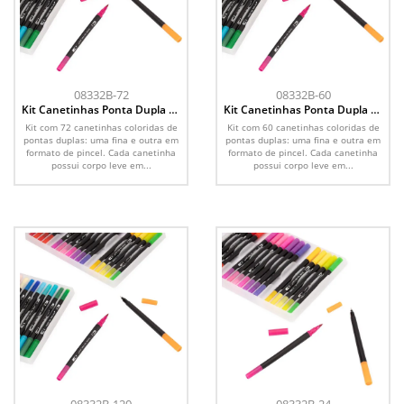
08332B-72
08332B-60
Kit Canetinhas Ponta Dupla 72
Kit Canetinhas Ponta Dupla 60
Cores
Cores
Kit com 72 canetinhas coloridas de
Kit com 60 canetinhas coloridas de
pontas duplas: uma fina e outra em
pontas duplas: uma fina e outra em
formato de pincel. Cada canetinha
formato de pincel. Cada canetinha
possui corpo leve em...
possui corpo leve em...