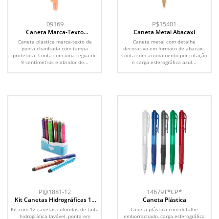
09169
P$15401
Caneta Marca-Texto
Caneta Metal Abacaxi
Multifunções
Caneta plástica marca-texto de
Caneta metal com detalhe
ponta chanfrada com tampa
decorativo em formato de abacaxi.
protetora. Conta com uma régua de
Conta com acionamento por rotação
9 centímetros e abridor de...
e carga esferográfica azul...
P@1881-12
14679T*CP*
Kit Canetas Hidrográficas 12
Caneta Plástica
Cores
Kit com 12 canetas coloridas de tinta
Caneta plástica com detalhe
hidrográfica lavável, ponta em
emborrachado, carga esferográfica