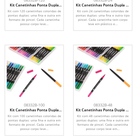
08332B-120
08332B-24
Kit Canetinhas Ponta Dupla
Kit Canetinhas Ponta Dupla 24
120 Cores
Cores
Kit com 120 canetinhas coloridas de
Kit com 24 canetinhas coloridas de
pontas duplas: uma fina e outra em
pontas duplas: uma fina e outra tipo
formato de pincel. Cada canetinha
pincel. Cada canetinha tem corpo
possui corpo leve...
leve em plástico e...
08332B-100
08332B-48
Kit Canetinhas Ponta Dupla
Kit Canetinhas Ponta Dupla 48
100 Cores
Cores
Kit com 100 canetinhas coloridas de
Kit com 48 canetinhas coloridas de
pontas duplas: uma fina e outra em
pontas duplas: uma fina e outra em
formato de pincel. Cada canetinha
formato de pincel. Cada canetinha
possui corpo leve...
possui corpo leve em...