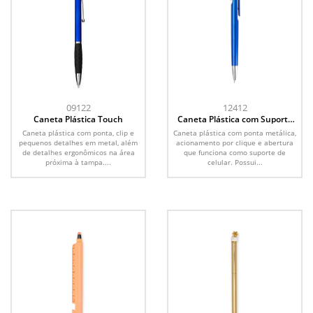
09122
12412
Caneta Plástica Touch
Caneta Plástica com Suporte
para Celular
Caneta plástica com ponta, clip e
Caneta plástica com ponta metálica,
pequenos detalhes em metal, além
acionamento por clique e abertura
de detalhes ergonômicos na área
que funciona como suporte de
próxima à tampa....
celular. Possui...