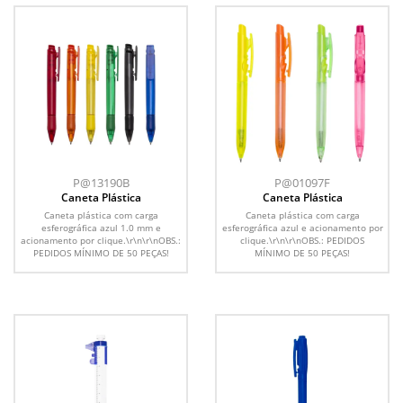
P@13190B
P@01097F
Caneta Plástica
Caneta Plástica
Caneta plástica com carga
Caneta plástica com carga
esferográfica azul 1.0 mm e
esferográfica azul e acionamento por
acionamento por clique.\r\n\r\nOBS.:
clique.\r\n\r\nOBS.: PEDIDOS
PEDIDOS MÍNIMO DE 50 PEÇAS!
MÍNIMO DE 50 PEÇAS!