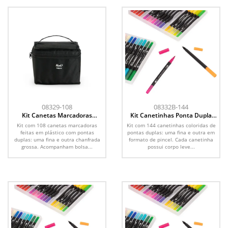
08329-108
08332B-144
Kit Canetas Marcadoras
Kit Canetinhas Ponta Dupla
Pontas Duplas 108 Cores
144 Cores
Kit com 108 canetas marcadoras
Kit com 144 canetinhas coloridas de
feitas em plástico com pontas
pontas duplas: uma fina e outra em
duplas: uma fina e outra chanfrada
formato de pincel. Cada canetinha
grossa. Acompanham bolsa...
possui corpo leve...