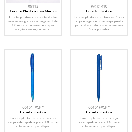
09112
P@K1410
Caneta Plástica com Marca-
Caneta Plástica
Texto
Caneta plástica com ponta dupla:
Caneta plástica com tampa. Possui
uma esferográfica de carga azul de
carga em gel de 0.5mm apagável a
1.0 mm com acionamento por
partir do uso da borracha térmica
rotação e outra, na parte...
fixa à ponteira.
06161T*CP*
06161F*CP*
Caneta Plástica
Caneta Plástica
Caneta plástica translúcida com
Caneta plástica com carga
carga esferográfica preta 1.0 mm e
esferográfica preta 1.0 mm e
acionamento por clique.
acionamento por clique.