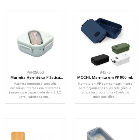
P@08060
94375
Marmita Hermética Plástica
MOCHI. Marmita em PP 900 mL
1,2L
Marmita hermética com três
Marmita em PP com compartimento
divisórias internas em diferentes
para organizar as suas refeições. A
tamanhos e capacidade de até 1,2
tampa incorpora uma válvula de
litro. Fabricada em...
duas posições...