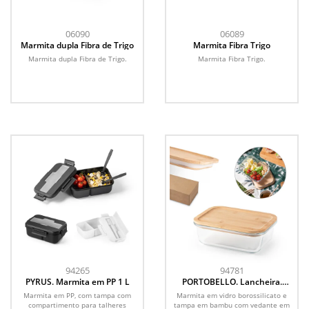
06090
06089
Marmita dupla Fibra de Trigo
Marmita Fibra Trigo
Marmita dupla Fibra de Trigo.
Marmita Fibra Trigo.
94265
94781
PYRUS. Marmita em PP 1 L
PORTOBELLO. Lancheira.
Marmita em vidro borossilicato
Marmita em PP, com tampa com
Marmita em vidro borossilicato e
e tampa em bambu 1 L
compartimento para talheres
tampa em bambu com vedante em