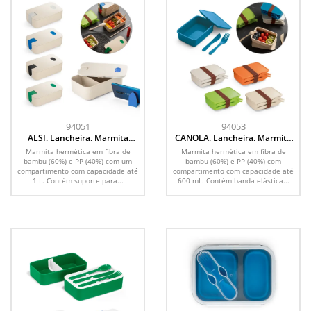
94051
94053
ALSI. Lancheira. Marmita
CANOLA. Lancheira. Marmita
hermética em fibra de bambu
hermética em fibra de bambu
Marmita hermética em fibra de
Marmita hermética em fibra de
(60%) e PP (40%) 1 L
(60%) e PP (40%) 600 mL
bambu (60%) e PP (40%) com um
bambu (60%) e PP (40%) com
compartimento com capacidade até
compartimento com capacidade até
1 L. Contém suporte para...
600 mL. Contém banda elástica...