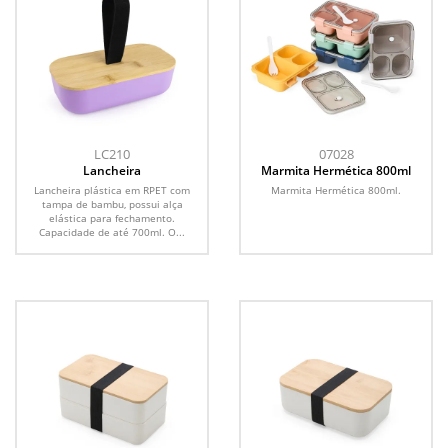
LC210
07028
Lancheira
Marmita Hermética 800ml
Lancheira plástica em RPET com
Marmita Hermética 800ml.
tampa de bambu, possui alça
elástica para fechamento.
Capacidade de até 700ml. O...