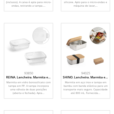
(inclusos). A caixa é apta para micro-
silicone. Apto para o micro-ondas e
ondas, retirando a tampa....
máquina de lavar,...
93850
94025
REINA. Lancheira. Marmita em
SHINO. Lancheira. Marmita em
vidro borossilicato com tampa
aço inox e tampa em bambu
Marmita em vidro borossilicato com
Marmita em aço inox e tampa em
em PP 600 mL
800 mL
tampa em PP. A tampa incorpora
bambu com banda elástica para um
uma válvula de duas posições
transporte mais seguro. Capacidade
(aberta e fechada). Apta...
até 800 mL. Fornecida...