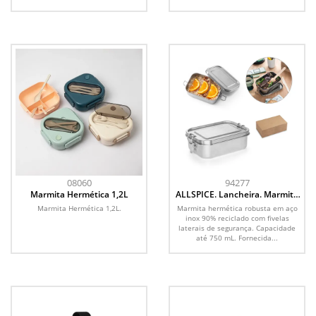
08060
94277
Marmita Hermética 1,2L
ALLSPICE. Lancheira. Marmita
hermética robusta em aço inox
Marmita Hermética 1,2L.
Marmita hermética robusta em aço
(90% reciclado) 750 mL
inox 90% reciclado com fivelas
laterais de segurança. Capacidade
até 750 mL. Fornecida...