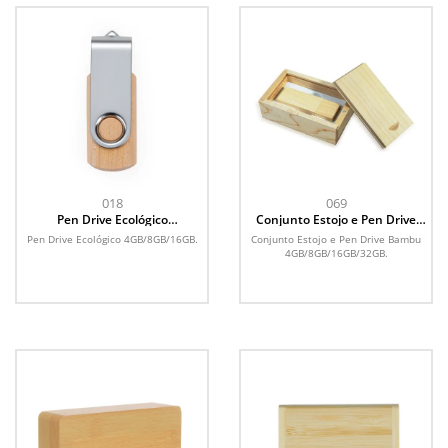
018
069
Pen Drive Ecológico
Conjunto Estojo e Pen Drive
4GB/8GB/16GB
Bambu 4GB/8GB/16GB/32GB
Pen Drive Ecológico 4GB/8GB/16GB.
Conjunto Estojo e Pen Drive Bambu
4GB/8GB/16GB/32GB.