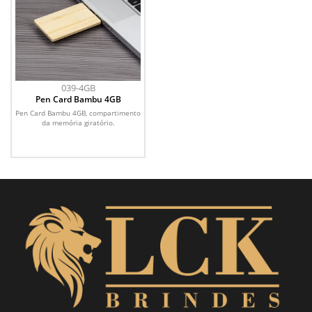
039-4GB
Pen Card Bambu 4GB
Pen Card Bambu 4GB, compartimento
da memória giratório.