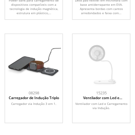
Power bank para carregamento de
Desk pad flexível em microfibra com
dispositivos compatíveis com a
base antiderrapante em EVA.
tecnologia de indução magnética,
Apresenta bordas com cantos
estrutura em plástico,...
arredondados e faixa com...
08298
15235
Carregador de Indução Triplo
Ventilador com Led e
Carregamento via Indução
Carregador via Indução 3 em 1.
Ventilador com Led e Carregamento
via Indução.