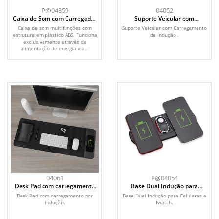
P@04359
04062
Caixa de Som com Carregador
Suporte Veicular com
por Indução
Carregamento de Indução
Caixa de som multifunções com
Suporte Veicular com Carregamento
estrutura em plástico ABS. Funciona
de Indução .
exclusivamente através da
alimentação de energia via...
04061
P@04054
Desk Pad com carregamento
Base Dual Indução para
por indução
Celulares e Iwatch
Desk Pad com carregamento por
Base Dual Indução para Celulares e
indução.
Iwatch.