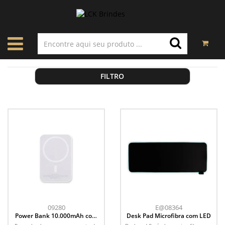
FILTRO
09280
E@08364
Power Bank 10.000mAh com
Desk Pad Microfibra com LED
Carregamento via Indução