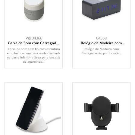
P@04366
04358
Caixa de Som com Carregador
Relógio de Madeira com
por Indução
Carregamento por Indução
Caixa de som sem fio com estrutura
Relógio de Madeira com
em plástico com base emborrachada
Carregamento por Indução.
na parte inferior e área para encaixe
de aparelhos...