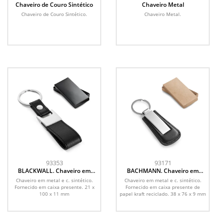
Chaveiro de Couro Sintético
Chaveiro Metal
Chaveiro de Couro Sintético.
Chaveiro Metal.
93353
93171
BLACKWALL. Chaveiro em
BACHMANN. Chaveiro em
metal e c. sintético
metal e c.sintético
Chaveiro em metal e c. sintético.
Chaveiro em metal e c. sintético.
Fornecido em caixa presente. 21 x
Fornecido em caixa presente de
100 x 11 mm
papel kraft reciclado. 38 x 76 x 9 mm