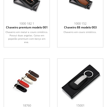
1000 182 1
1000 152
Chaveiro premium modelo 001
Chaveiro 88 modelo 003
Chaveiro em metal e couro sintético.
Chaveiro em couro sintético.
Possui duas argolas. Caixa em
pepelão premium com berço em
eva.
18760
15001