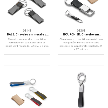
93143
93363
BALE. Chaveiro em metal e c.
BOURCHIER. Chaveiro em
sintético
c.sintético e metal
Chaveiro em metal e c. sintético.
Chaveiro em c. sintético e metal com
Fornecido em caixa presente de
mosquetão. Fornecido em caixa
papel kraft reciclado. 22 x 65 x 8 mm
presente de papel kraft reciclado. 21
x 77 x 8 mm