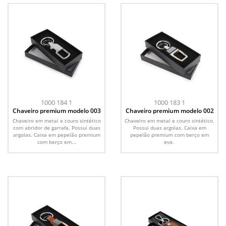
1000 184 1
1000 183 1
Chaveiro premium modelo 003
Chaveiro premium modelo 002
Chaveiro em metal e couro sintético
Chaveiro em metal e couro sintético.
com abridor de garrafa. Possui duas
Possui duas argolas. Caixa em
argolas. Caixa em pepelão premium
pepelão premium com berço em
com berço em...
eva.