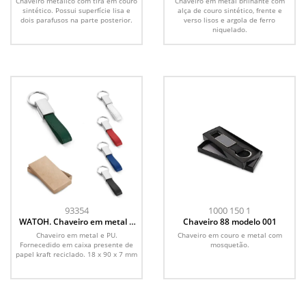
Chaveiro metálico com tira em couro
Chaveiro em metal brilhante com
sintético. Possui superfície lisa e
alça de couro sintético, frente e
dois parafusos na parte posterior.
verso lisos e argola de ferro
niquelado.
93354
1000 150 1
WATOH. Chaveiro em metal e
Chaveiro 88 modelo 001
PU
Chaveiro em metal e PU.
Chaveiro em couro e metal com
Fornecedido em caixa presente de
mosquetão.
papel kraft reciclado. 18 x 90 x 7 mm