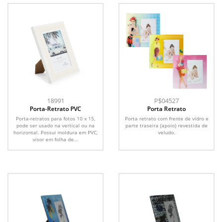
18991
P$04527
Porta-Retrato PVC
Porta Retrato
Porta-retratos para fotos 10 x 15,
Porta retrato com frente de vidro e
pode ser usado na vertical ou na
parte traseira (apoio) revestida de
horizontal. Possui moldura em PVC,
veludo.
visor em folha de...